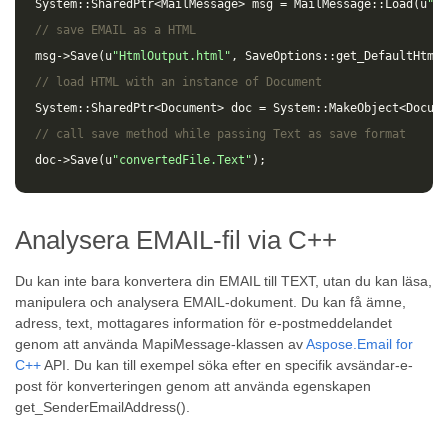
System
::
SharedPtr
<
MailMessage
>
msg
=
MailMessage
::
Load
(
u
"so
// save EMAIL as a HTML 
msg
->
Save
(
u
"HtmlOutput.html"
,
SaveOptions
::
get_DefaultHtml
(
// load HTML with an instance of Document
System
::
SharedPtr
<
Document
>
doc
=
System
::
MakeObject
<
Docume
// call save method while passing Text as save format
doc
->
Save
(
u
"convertedFile.Text"
);
Analysera EMAIL-fil via C++
Du kan inte bara konvertera din EMAIL till TEXT, utan du kan läsa,
manipulera och analysera EMAIL-dokument. Du kan få ämne,
adress, text, mottagares information för e-postmeddelandet
genom att använda MapiMessage-klassen av
Aspose.Email for
C++
API. Du kan till exempel söka efter en specifik avsändar-e-
post för konverteringen genom att använda egenskapen
get_SenderEmailAddress().