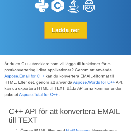
Ladda ner
Är du en C++-utvecklare som vill lägga till funktioner för e-
postkonvertering i dina applikationer? Genom att använda
Aspose.Email for C++
kan du konvertera EMAIL-filformat till
HTML. Efter det, genom att använda
Aspose.Words for C++
API,
kan du exportera HTML till TEXT. Båda API:erna kommer under
paketet
Aspose.Total for C++
.
C++ API för att konvertera EMAIL
till TEXT
Öppna EMAIL-filen med
MailMessage
klassreferens