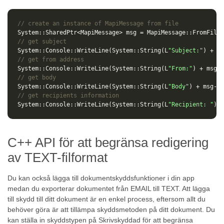
// create an instance of MapiMessage from file
System
::
SharedPtr
<
MapiMessage
>
msg
=
MapiMessage
::
FromFile
(
// get subject
System
::
Console
::
WriteLine
(
System
::
String
(
L
"Subject:"
)
+
ms
// get from address
System
::
Console
::
WriteLine
(
System
::
String
(
L
"From:"
)
+
msg
->
// get body
System
::
Console
::
WriteLine
(
System
::
String
(
L
"Body"
)
+
msg
->
g
// get recipients information
System
::
Console
::
WriteLine
(
System
::
String
(
L
"Recipient: "
)
+
C++ API för att begränsa redigering
av TEXT-filformat
Du kan också lägga till dokumentskyddsfunktioner i din app
medan du exporterar dokumentet från EMAIL till TEXT. Att lägga
till skydd till ditt dokument är en enkel process, eftersom allt du
behöver göra är att tillämpa skyddsmetoden på ditt dokument. Du
kan ställa in skyddstypen på Skrivskyddad för att begränsa