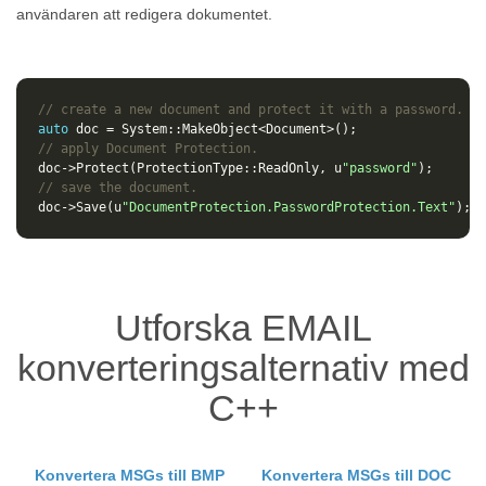
användaren att redigera dokumentet.
// create a new document and protect it with a password.
auto
doc
=
System
::
MakeObject
<
Document
>
();
// apply Document Protection.
doc
->
Protect
(
ProtectionType
::
ReadOnly
,
u
"password"
);
// save the document.
doc
->
Save
(
u
"DocumentProtection.PasswordProtection.Text"
);
Utforska EMAIL
konverteringsalternativ med
C++
Konvertera MSGs till BMP
Konvertera MSGs till DOC