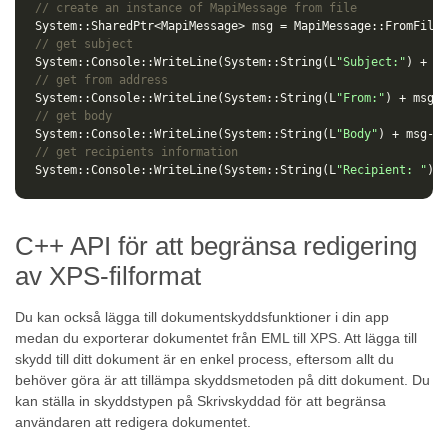
// create an instance of MapiMessage from file
System
::
SharedPtr
<
MapiMessage
>
msg
=
MapiMessage
::
FromFile
(
// get subject
System
::
Console
::
WriteLine
(
System
::
String
(
L
"Subject:"
)
+
ms
// get from address
System
::
Console
::
WriteLine
(
System
::
String
(
L
"From:"
)
+
msg
->
// get body
System
::
Console
::
WriteLine
(
System
::
String
(
L
"Body"
)
+
msg
->
g
// get recipients information
System
::
Console
::
WriteLine
(
System
::
String
(
L
"Recipient: "
)
+
C++ API för att begränsa redigering
av XPS-filformat
Du kan också lägga till dokumentskyddsfunktioner i din app
medan du exporterar dokumentet från EML till XPS. Att lägga till
skydd till ditt dokument är en enkel process, eftersom allt du
behöver göra är att tillämpa skyddsmetoden på ditt dokument. Du
kan ställa in skyddstypen på Skrivskyddad för att begränsa
användaren att redigera dokumentet.