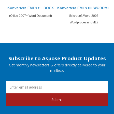
Konvertera EMLs till DOCX
Konvertera EMLs till WORDML
(Office 2007+ Word Document)
(Microsoft Word 2003
WordprocessingML)
Subscribe to Aspose Product Updates
Get monthly newsletters & offers directly delivered to your
mailbox.
Submit