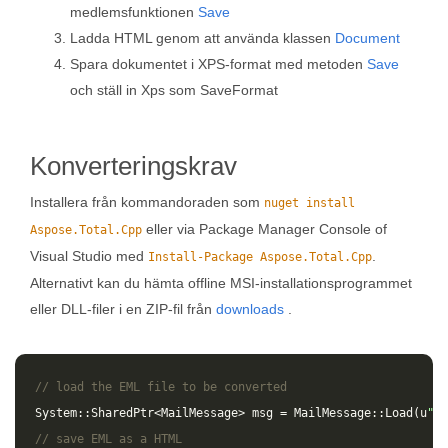
medlemsfunktionen
Save
Ladda HTML genom att använda klassen
Document
Spara dokumentet i XPS-format med metoden
Save
och ställ in Xps som SaveFormat
Konverteringskrav
Installera från kommandoraden som
nuget install
eller via Package Manager Console of
Aspose.Total.Cpp
Visual Studio med
.
Install-Package Aspose.Total.Cpp
Alternativt kan du hämta offline MSI-installationsprogrammet
eller DLL-filer i en ZIP-fil från
downloads
.
// load the EML file to be converted
System
::
SharedPtr
<
MailMessage
>
msg
=
MailMessage
::
Load
(
u
"so
// save EML as a HTML 