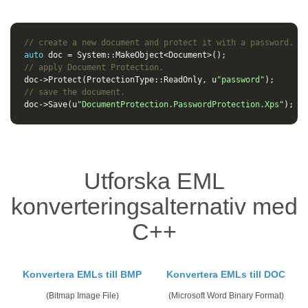
// create a new document and protect it with a password.
auto
doc
=
System
::
MakeObject
<
Document
>
();
// apply Document Protection.
doc
->
Protect
(
ProtectionType
::
ReadOnly
,
u
"password"
);
// save the document.
doc
->
Save
(
u
"DocumentProtection.PasswordProtection.Xps"
);
Utforska EML
konverteringsalternativ med
C++
Konvertera EMLs till BMP
Konvertera EMLs till DOC
(Bitmap Image File)
(Microsoft Word Binary Format)