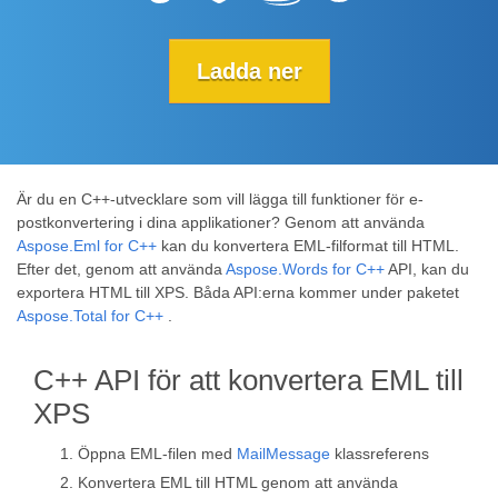
Ladda ner
Är du en C++-utvecklare som vill lägga till funktioner för e-
postkonvertering i dina applikationer? Genom att använda
Aspose.Eml for C++
kan du konvertera EML-filformat till HTML.
Efter det, genom att använda
Aspose.Words for C++
API, kan du
exportera HTML till XPS. Båda API:erna kommer under paketet
Aspose.Total for C++
.
C++ API för att konvertera EML till
XPS
Öppna EML-filen med
MailMessage
klassreferens
Konvertera EML till HTML genom att använda