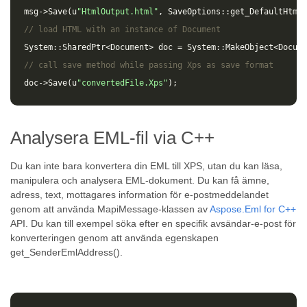
msg
->
Save
(
u
"HtmlOutput.html"
,
SaveOptions
::
get_DefaultHtml
(
// load HTML with an instance of Document
System
::
SharedPtr
<
Document
>
doc
=
System
::
MakeObject
<
Docume
// call save method while passing Xps as save format
doc
->
Save
(
u
"convertedFile.Xps"
);
Analysera EML-fil via C++
Du kan inte bara konvertera din EML till XPS, utan du kan läsa,
manipulera och analysera EML-dokument. Du kan få ämne,
adress, text, mottagares information för e-postmeddelandet
genom att använda MapiMessage-klassen av
Aspose.Eml for C++
API. Du kan till exempel söka efter en specifik avsändar-e-post för
konverteringen genom att använda egenskapen
get_SenderEmlAddress().