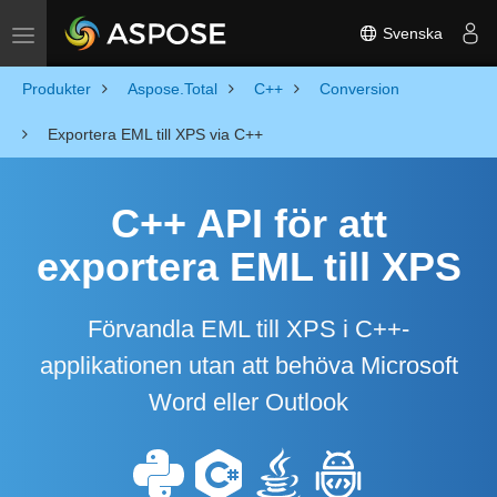
Svenska
Toggle navigation
Produkter
Aspose.Total
C++
Conversion
Exportera EML till XPS via C++
C++ API för att
exportera EML till XPS
Förvandla EML till XPS i C++-
applikationen utan att behöva Microsoft
Word eller Outlook