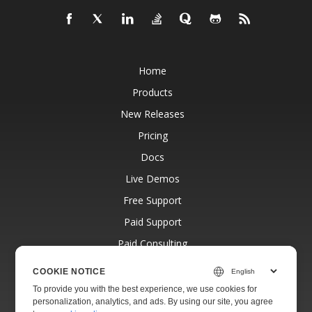
Home
Products
New Releases
Pricing
Docs
Live Demos
Free Support
Paid Support
Paid Consulting
Blog
COOKIE NOTICE
Websites
To provide you with the best experience, we use cookies for
personalization, analytics, and ads. By using our site, you agree
About