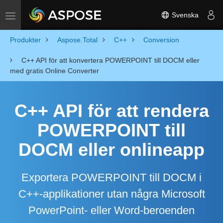
Svenska
Toggle navigation
Produkter
Aspose.Total
C++
Conversion
C++ API för att konvertera POWERPOINT till DOCM eller
med gratis Online Converter
C++ API för att rendera
POWERPOINT till
DOCM eller onlineapp
Exportera POWERPOINT till DOCM i
C++-applikationer utan några Microsoft
PowerPoint- eller Word-beroenden