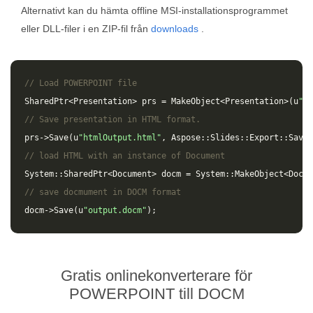
Alternativt kan du hämta offline MSI-installationsprogrammet
eller DLL-filer i en ZIP-fil från
downloads
.
// Load POWERPOINT file
SharedPtr
<
Presentation
>
prs
=
MakeObject
<
Presentation
>(
u
"in
// Save presentation in HTML format.
prs
->
Save
(
u
"htmlOutput.html"
,
Aspose
::
Slides
::
Export
::
SaveF
// load HTML with an instance of Document
System
::
SharedPtr
<
Document
>
docm
=
System
::
MakeObject
<
Docum
// save docmument in DOCM format
docm
->
Save
(
u
"output.docm"
);
Gratis onlinekonverterare för
POWERPOINT till DOCM