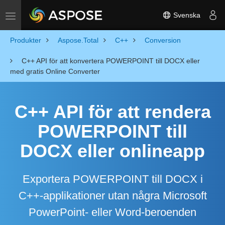
Svenska
Toggle navigation
Produkter
Aspose.Total
C++
Conversion
C++ API för att konvertera POWERPOINT till DOCX eller
med gratis Online Converter
C++ API för att rendera
POWERPOINT till
DOCX eller onlineapp
Exportera POWERPOINT till DOCX i
C++-applikationer utan några Microsoft
PowerPoint- eller Word-beroenden