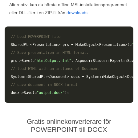
Alternativt kan du hämta offline MSI-installationsprogrammet
eller DLL-filer i en ZIP-fil från
downloads
.
// Load POWERPOINT file
SharedPtr
<
Presentation
>
prs
=
MakeObject
<
Presentation
>(
u
"in
// Save presentation in HTML format.
prs
->
Save
(
u
"htmlOutput.html"
,
Aspose
::
Slides
::
Export
::
SaveF
// load HTML with an instance of Document
System
::
SharedPtr
<
Document
>
docx
=
System
::
MakeObject
<
Docum
// save document in DOCX format
docx
->
Save
(
u
"output.docx"
);
Gratis onlinekonverterare för
POWERPOINT till DOCX