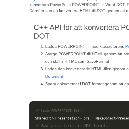
konvertera PowerPoint POWERPOINT till Word DOT. För
Därefter kan du konvertera HTML till DOT genom att 
C++ API för att konvertera 
DOT
Ladda POWERPOINT-fil med klassreferens
P
Återge POWERPOINT till HTML genom att a
och ställ in HTML som SaveFormat
Ladda den konverterade HTML-filen genom at
Dotument
Spara dokumentet i DOT-format genom att 
// Load POWERPOINT file
SharedPtr
<
Presentation
>
prs
=
MakeObject
<
Prese
// Save presentation in HTML format.