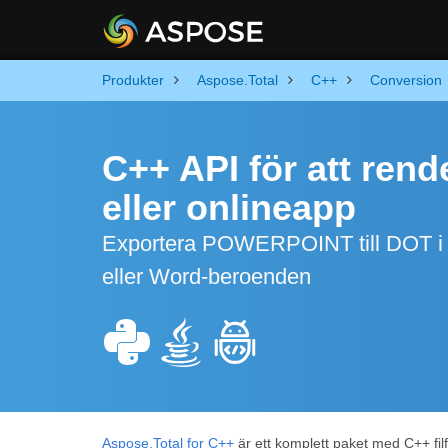
Produkter
Aspose.Total
C++
Conversion
C++ API för att re
eller onlineapp
Exportera POWERPOINT till DOT i C
eller Word-beroenden
Aspose.Total for C++
är ett komplett paket med C++ fil