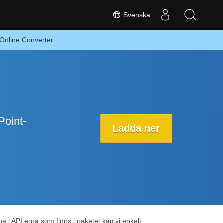
Svenska
 Online Converter
Point-
Ladda ner
 i API:erna som finns i paketet kan vi enkelt