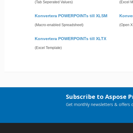
(Tab Seperated Values)
(Excel 
Konvertera POWERPOINTs till XLSM
Konver
(Macro-enabled Spreadsheet)
(Open X
Konvertera POWERPOINTs till XLTX
(Excel Template)
Subscribe to Aspose 
Get monthly newsletters & offers di