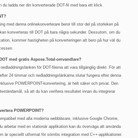
du ladda ner din konverterade DOT-fil med bara ett klick.
INT?
 med denna onlinekonverterare beror till stor del på storleken på
n konverteras till DOT på bara några sekunder. Dessutom, om du
ikation, kommer hastigheten på konverteringen att bero på hur väl du
ocessen.
l DOT med gratis Aspose.Total-omvandlare?
dladdningslänken för DOT-filerna att vara tillgänglig direkt. För att
r efter 24 timmar och nedladdningslänkarna slutar fungera efter denna
, inklusive POWERPOINT-konvertering, är helt säker och privat. Den
teständamål, så att du kan verifiera resultatet innan du integrerar
konvertera POWERPOINT?
patibel med alla moderna webbläsare, inklusive Google Chrome,
du arbetar med en stationär applikation kan du överväga att använda
 speciellt utformat för sömlös integration med C++-applikationer.