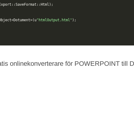
Export
::
SaveFormat
::
Html
);
Object
<
Dotument
>(
u
"htmlOutput.html"
);
atis onlinekonverterare för POWERPOINT till 