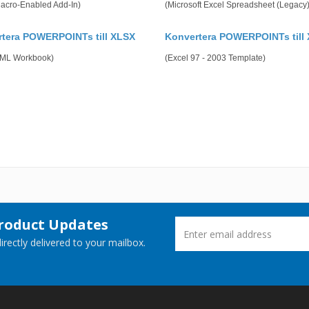
Macro-Enabled Add-In)
(Microsoft Excel Spreadsheet (Legacy)
tera POWERPOINTs till XLSX
Konvertera POWERPOINTs till
ML Workbook)
(Excel 97 - 2003 Template)
Product Updates
rectly delivered to your mailbox.