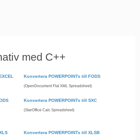
nativ med C++
 EXCEL
Konvertera POWERPOINTs till FODS
(OpenDocument Flat XML Spreadsheet)
 ODS
Konvertera POWERPOINTs till SXC
(StarOffice Calc Spreadsheet)
 XLS
Konvertera POWERPOINTs till XLSB