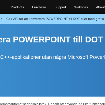
Products
Purchase
Support
Websites
About
C++ API för att konvertera POWERPOINT till DOT eller med gratis
ndera POWERPOINT till DOT
++-applikationer utan några Microsoft Power
formatsautomatiseringsbibliotek. Genom att använda de rika funktionerna