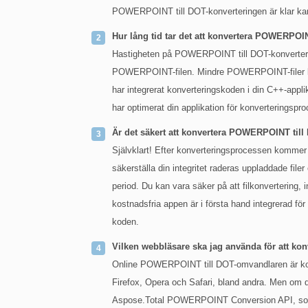
POWERPOINT till DOT-konverteringen är klar kan 
Hur lång tid tar det att konvertera POWERPO
Hastigheten på POWERPOINT till DOT-konvertering
POWERPOINT-filen. Mindre POWERPOINT-filer ka
har integrerat konverteringskoden i din C++-appl
har optimerat din applikation för konverteringspr
Är det säkert att konvertera POWERPOINT til
Självklart! Efter konverteringsprocessen kommer ne
säkerställa din integritet raderas uppladdade file
period. Du kan vara säker på att filkonvertering
kostnadsfria appen är i första hand integrerad för 
koden.
Vilken webbläsare ska jag använda för att 
Online POWERPOINT till DOT-omvandlaren är kom
Firefox, Opera och Safari, bland andra. Men om 
Aspose.Total POWERPOINT Conversion API, som är