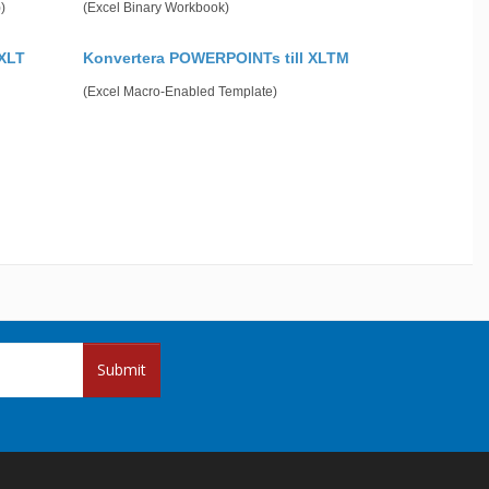
)
(Excel Binary Workbook)
 XLT
Konvertera POWERPOINTs till XLTM
(Excel Macro-Enabled Template)
Submit