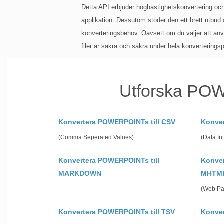
Detta API erbjuder höghastighetskonvertering och
applikation. Dessutom stöder den ett brett utbud av
konverteringsbehov. Oavsett om du väljer att anv
filer är säkra och säkra under hela konverterings
Utforska POW
Konvertera POWERPOINTs till CSV
Konver
(Comma Seperated Values)
(Data In
Konvertera POWERPOINTs till
Konver
MARKDOWN
MHTM
(Web Pa
Konvertera POWERPOINTs till TSV
Konve