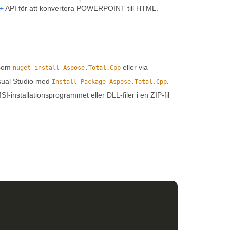
++
API för att konvertera POWERPOINT till HTML.
 som
eller via
nuget install Aspose.Total.Cpp
sual Studio med
.
Install-Package Aspose.Total.Cpp
SI-installationsprogrammet eller DLL-filer i en ZIP-fil