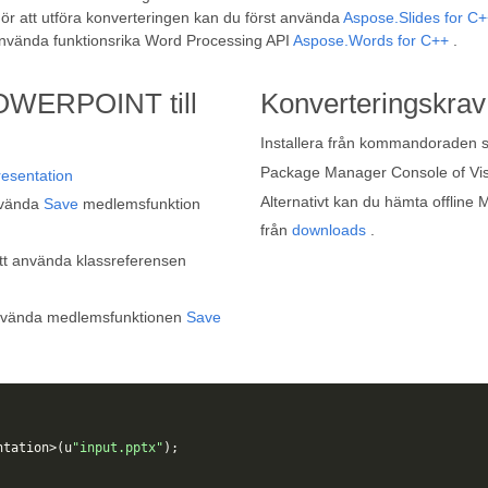
 att utföra konverteringen kan du först använda
Aspose.Slides for C
använda funktionsrika Word Processing API
Aspose.Words for C++
.
POWERPOINT till
Konverteringskrav
Installera från kommandoraden
Package Manager Console of Vi
resentation
Alternativt kan du hämta offline M
nvända
Save
medlemsfunktion
från
downloads
.
t använda klassreferensen
använda medlemsfunktionen
Save
ntation
>(
u
"input.pptx"
);