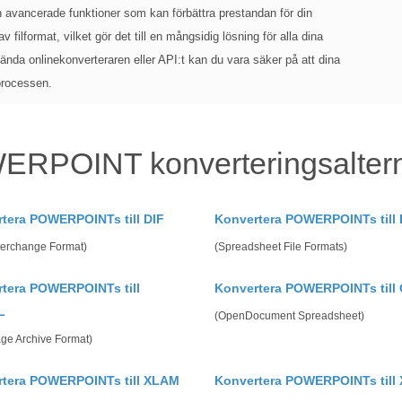
 avancerade funktioner som kan förbättra prestandan för din
 filformat, vilket gör det till en mångsidig lösning för alla dina
ända onlinekonverteraren eller API:t kan du vara säker på att dina
processen.
ERPOINT konverteringsalter
tera POWERPOINTs till DIF
Konvertera POWERPOINTs till
terchange Format)
(Spreadsheet File Formats)
tera POWERPOINTs till
Konvertera POWERPOINTs till
L
(OpenDocument Spreadsheet)
ge Archive Format)
rtera POWERPOINTs till XLAM
Konvertera POWERPOINTs till