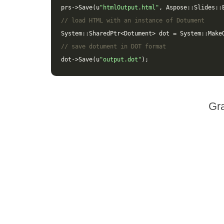
prs
->
Save
(
u
"htmlOutput.html"
,
Aspose
::
Slides
::
// load HTML with an instance of Dotument
System
::
SharedPtr
<
Dotument
>
dot
=
System
::
Make
// save dotument in DOT format
dot
->
Save
(
u
"output.dot"
);
Gr