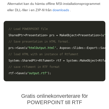
Alternativt kan du hämta offline MSI-installationsprogrammet
eller DLL-filer i en ZIP-fil från
downloads
.
// Load POWERPOINT file
SharedPtr
<
Presentation
>
prs
=
MakeObject
<
Presentation
>(
u
"in
// Save presentation in HTML format.
prs
->
Save
(
u
"htmlOutput.html"
,
Aspose
::
Slides
::
Export
::
SaveF
// load HTML with an instance of Rtfument
System
::
SharedPtr
<
Rtfument
>
rtf
=
System
::
MakeObject
<
Rtfume
// save rtfument in RTF format
rtf
->
Save
(
u
"output.rtf"
);
Gratis onlinekonverterare för
POWERPOINT till RTF