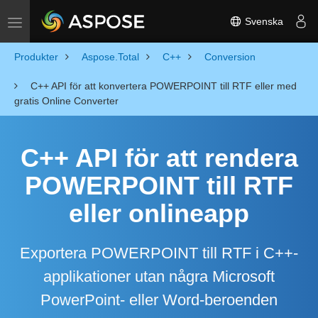
Svenska
Toggle navigation
Produkter
Aspose.Total
C++
Conversion
C++ API för att konvertera POWERPOINT till RTF eller med
gratis Online Converter
C++ API för att rendera
POWERPOINT till RTF
eller onlineapp
Exportera POWERPOINT till RTF i C++-
applikationer utan några Microsoft
PowerPoint- eller Word-beroenden