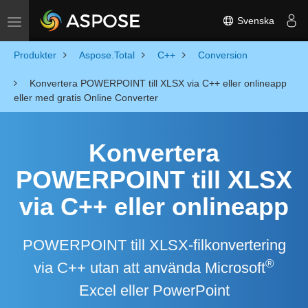
Svenska
Toggle navigation
Produkter
Aspose.Total
C++
Conversion
Konvertera POWERPOINT till XLSX via C++ eller onlineapp
eller med gratis Online Converter
Konvertera
POWERPOINT till XLSX
via C++ eller onlineapp
POWERPOINT till XLSX-filkonvertering
®
via C++ utan att använda Microsoft
Excel eller PowerPoint