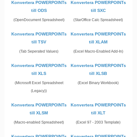
Konvertera POWERPOINTs
Konvertera POWERPOINTs
till ODS
till SXC
(OpenDocument Spreadsheet)
(StarOffice Calc Spreadsheet)
Konvertera POWERPOINTs
Konvertera POWERPOINTs
till TSV
till XLAM
(Tab Seperated Values)
(Excel Macro-Enabled Add-In)
Konvertera POWERPOINTs
Konvertera POWERPOINTs
till XLS
till XLSB
(Microsoft Excel Spreadsheet
(Excel Binary Workbook)
(Legacy))
Konvertera POWERPOINTs
Konvertera POWERPOINTs
till XLSM
till XLT
(Macro-enabled Spreadsheet)
(Excel 97 - 2003 Template)
Konvertera POWERPOINTs
Konvertera POWERPOINTs