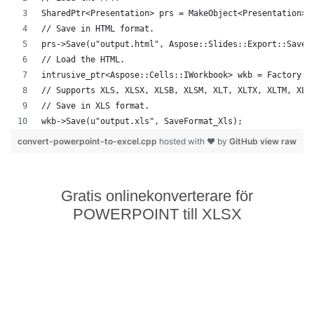
SharedPtr<Presentation> prs = MakeObject<Presentation>(
// Save in HTML format.
prs->Save(u"output.html", Aspose::Slides::Export::SaveF
// Load the HTML.
intrusive_ptr<Aspose::Cells::IWorkbook> wkb = Factory::
// Supports XLS, XLSX, XLSB, XLSM, XLT, XLTX, XLTM, XLA
// Save in XLS format.
wkb->Save(u"output.xls", SaveFormat_Xls);
convert-powerpoint-to-excel.cpp
hosted with ❤ by
GitHub
view raw
Gratis onlinekonverterare för
POWERPOINT till XLSX