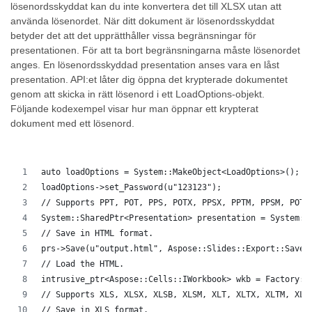
lösenordsskyddat kan du inte konvertera det till XLSX utan att
använda lösenordet. När ditt dokument är lösenordsskyddat
betyder det att det upprätthåller vissa begränsningar för
presentationen. För att ta bort begränsningarna måste lösenordet
anges. En lösenordsskyddad presentation anses vara en låst
presentation. API:et låter dig öppna det krypterade dokumentet
genom att skicka in rätt lösenord i ett LoadOptions-objekt.
Följande kodexempel visar hur man öppnar ett krypterat
dokument med ett lösenord.
auto loadOptions = System::MakeObject<LoadOptions>();
loadOptions->set_Password(u"123123");
// Supports PPT, POT, PPS, POTX, PPSX, PPTM, PPSM, POTM
System::SharedPtr<Presentation> presentation = System::
// Save in HTML format.
prs->Save(u"output.html", Aspose::Slides::Export::SaveF
// Load the HTML.
intrusive_ptr<Aspose::Cells::IWorkbook> wkb = Factory::
// Supports XLS, XLSX, XLSB, XLSM, XLT, XLTX, XLTM, XLA
// Save in XLS format.