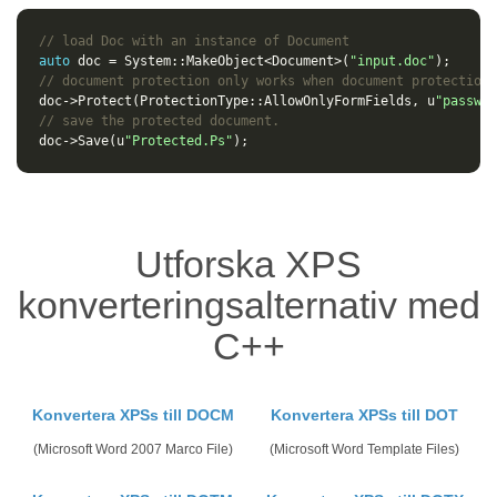
// load Doc with an instance of Document
auto
doc
=
System
::
MakeObject
<
Document
>
(
"input.doc"
);
// document protection only works when document protection 
doc
->
Protect
(
ProtectionType
::
AllowOnlyFormFields
,
u
"passwor
// save the protected document.
doc
->
Save
(
u
"Protected.Ps"
);
Utforska XPS
konverteringsalternativ med
C++
Konvertera XPSs till DOCM
Konvertera XPSs till DOT
(Microsoft Word 2007 Marco File)
(Microsoft Word Template Files)