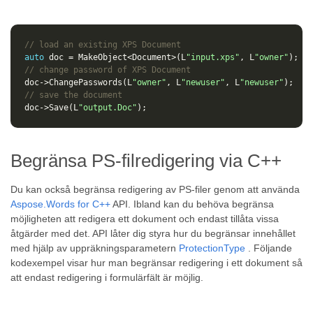
// load an existing XPS Document
auto
doc
=
MakeObject
<
Document
>
(
L
"input.xps"
,
L
"owner"
);
// change password of XPS Document
doc
->
ChangePasswords
(
L
"owner"
,
L
"newuser"
,
L
"newuser"
);
// save the document
doc
->
Save
(
L
"output.Doc"
);
Begränsa PS-filredigering via C++
Du kan också begränsa redigering av PS-filer genom att använda
Aspose.Words for C++
API. Ibland kan du behöva begränsa
möjligheten att redigera ett dokument och endast tillåta vissa
åtgärder med det. API låter dig styra hur du begränsar innehållet
med hjälp av uppräkningsparametern
ProtectionType
. Följande
kodexempel visar hur man begränsar redigering i ett dokument så
att endast redigering i formulärfält är möjlig.