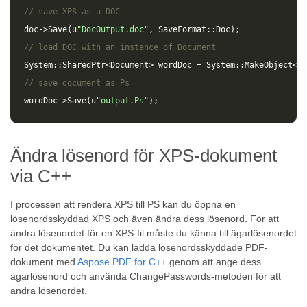
// save XPS as a DOC 
doc
->
Save
(
u
"DocOutput.doc"
,
SaveFormat
::
Doc
);
// load DOC with an instance of Document
System
::
SharedPtr
<
Document
>
wordDoc
=
System
::
MakeObject
<
Do
// save document as Ps
wordDoc
->
Save
(
u
"output.Ps"
);
Ändra lösenord för XPS-dokument
via C++
I processen att rendera XPS till PS kan du öppna en
lösenordsskyddad XPS och även ändra dess lösenord. För att
ändra lösenordet för en XPS-fil måste du känna till ägarlösenordet
för det dokumentet. Du kan ladda lösenordsskyddade PDF-
dokument med
Aspose.PDF for C++
genom att ange dess
ägarlösenord och använda ChangePasswords-metoden för att
ändra lösenordet.