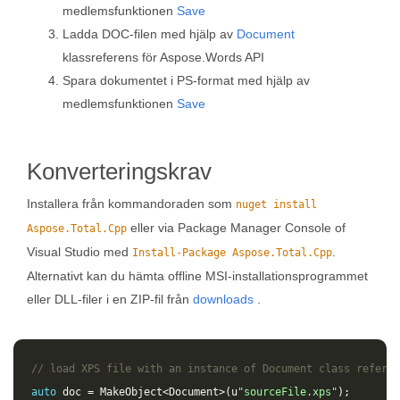
medlemsfunktionen
Save
Ladda DOC-filen med hjälp av
Document
klassreferens för Aspose.Words API
Spara dokumentet i PS-format med hjälp av
medlemsfunktionen
Save
Konverteringskrav
Installera från kommandoraden som
nuget install
eller via Package Manager Console of
Aspose.Total.Cpp
Visual Studio med
.
Install-Package Aspose.Total.Cpp
Alternativt kan du hämta offline MSI-installationsprogrammet
eller DLL-filer i en ZIP-fil från
downloads
.
// load XPS file with an instance of Document class referen
auto
doc
=
MakeObject
<
Document
>
(
u
"sourceFile.xps"
);