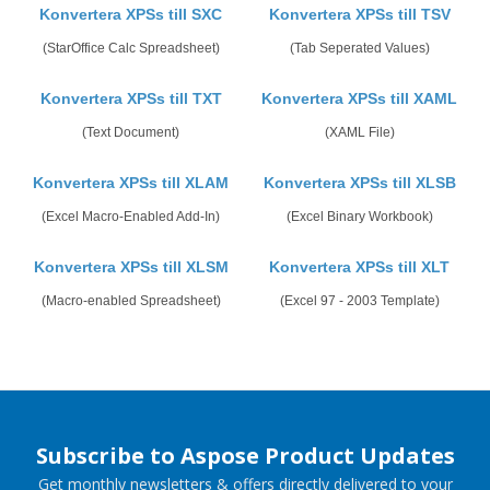
Konvertera XPSs till SXC
Konvertera XPSs till TSV
(StarOffice Calc Spreadsheet)
(Tab Seperated Values)
Konvertera XPSs till TXT
Konvertera XPSs till XAML
(Text Document)
(XAML File)
Konvertera XPSs till XLAM
Konvertera XPSs till XLSB
(Excel Macro-Enabled Add-In)
(Excel Binary Workbook)
Konvertera XPSs till XLSM
Konvertera XPSs till XLT
(Macro-enabled Spreadsheet)
(Excel 97 - 2003 Template)
Subscribe to Aspose Product Updates
Get monthly newsletters & offers directly delivered to your