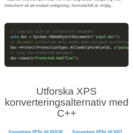
dokument så att endast redigering i formulärfält är möjlig.
// load Doc with an instance of Document
auto
doc
=
System
::
MakeObject
<
Document
>
(
"input.doc"
);
// document protection only works when document protection 
doc
->
Protect
(
ProtectionType
::
AllowOnlyFormFields
,
u
"passwor
// save the protected document.
doc
->
Save
(
u
"Protected.Xamlflow"
);
Utforska XPS
konverteringsalternativ med
C++
Konvertera XPSs till DOCM
Konvertera XPSs till DOT