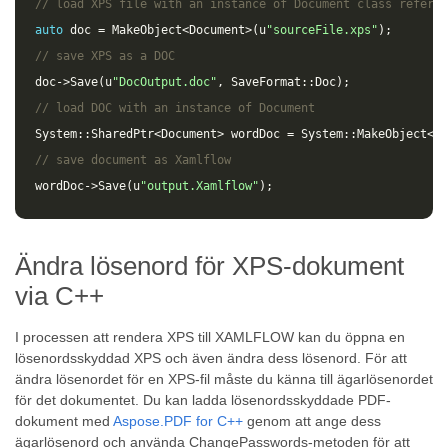
// load XPS file with an instance of Document class referen
auto
doc
=
MakeObject
<
Document
>
(
u
"sourceFile.xps"
);
// save XPS as a DOC 
doc
->
Save
(
u
"DocOutput.doc"
,
SaveFormat
::
Doc
);
// load DOC with an instance of Document
System
::
SharedPtr
<
Document
>
wordDoc
=
System
::
MakeObject
<
Do
// save document as Xamlflow
wordDoc
->
Save
(
u
"output.Xamlflow"
);
Ändra lösenord för XPS-dokument
via C++
I processen att rendera XPS till XAMLFLOW kan du öppna en
lösenordsskyddad XPS och även ändra dess lösenord. För att
ändra lösenordet för en XPS-fil måste du känna till ägarlösenordet
för det dokumentet. Du kan ladda lösenordsskyddade PDF-
dokument med
Aspose.PDF for C++
genom att ange dess
ägarlösenord och använda ChangePasswords-metoden för att