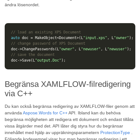
ändra lösenordet.
// load an existing XPS Document
auto
doc
=
MakeObject
<
Document
>
(
L
"input.xps"
,
L
"owner"
);
// change password of XPS Document
doc
->
ChangePasswords
(
L
"owner"
,
L
"newuser"
,
L
"newuser"
);
// save the document
doc
->
Save
(
L
"output.Doc"
);
Begränsa XAMLFLOW-filredigering
via C++
Du kan också begränsa redigering av XAMLFLOW-filer genom att
använda
Aspose.Words for C++
API. Ibland kan du behöva
begränsa möjligheten att redigera ett dokument och endast tillåta
vissa åtgärder med det. API låter dig styra hur du begränsar
innehållet med hjälp av uppräkningsparametern
ProtectionType
.
Följande kodexempel visar hur man begränsar redigering i ett