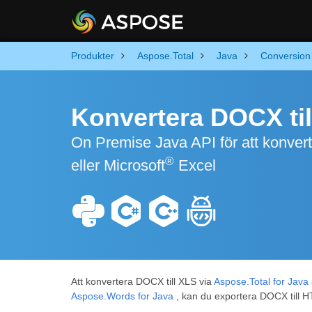
Produkter
Aspose.Total
Java
Conversion
Konvertera DOCX til
On Premise Java API för att konver
®
eller Microsoft
Excel
Att konvertera DOCX till XLS via
Aspose.Total for Java
Aspose.Words for Java
, kan du exportera DOCX till 