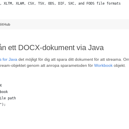
, XLTM, XLAM, CSV, TSV, ODS, DIF, SXC, and FODS file formats
  
GitHub
från ett DOCX-dokument via Java
s for Java
det möjligt för dig att spara ditt dokument för att streama. O
t Stream-objektet genom att anropa sparametoden för
Workbook
objekt.
X
book
ile path
");