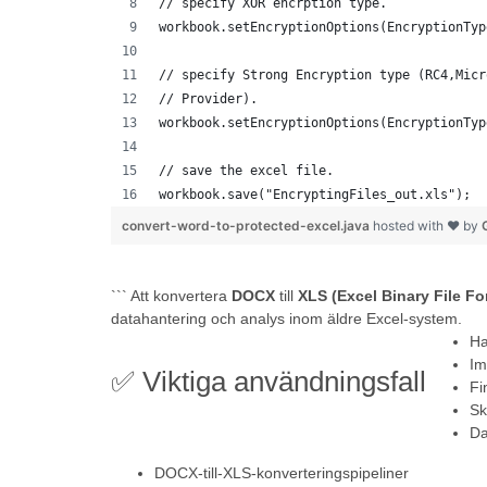
// specify XOR encrption type.
workbook.setEncryptionOptions(EncryptionTyp
// specify Strong Encryption type (RC4,Micr
// Provider).
workbook.setEncryptionOptions(EncryptionTyp
// save the excel file.
workbook.save("EncryptingFiles_out.xls");
convert-word-to-protected-excel.java
hosted with ❤ by
``` Att konvertera
DOCX
till
XLS (Excel Binary File Fo
datahantering och analys inom äldre Excel-system.
Ha
Im
✅ Viktiga användningsfall
Fi
Sk
Da
DOCX-till-XLS-konverteringspipeliner