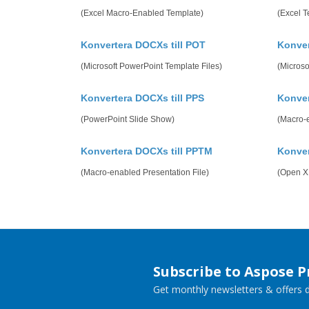
(Excel Macro-Enabled Template)
(Excel T
Konvertera DOCXs till POT
Konver
(Microsoft PowerPoint Template Files)
(Microso
Konvertera DOCXs till PPS
Konver
(PowerPoint Slide Show)
(Macro-
Konvertera DOCXs till PPTM
Konver
(Macro-enabled Presentation File)
(Open X
Subscribe to Aspose 
Get monthly newsletters & offers di