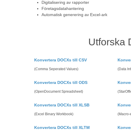
Digitalisering av rapporter
Företagsdatahantering
Automatisk generering av Excel-ark
Utforska 
Konvertera DOCXs till CSV
Konver
(Comma Seperated Values)
(Data In
Konvertera DOCXs till ODS
Konver
(OpenDocument Spreadsheet)
(StarOff
Konvertera DOCXs till XLSB
Konver
(Excel Binary Workbook)
(Macro-
Konvertera DOCXs till XLTM
Konver