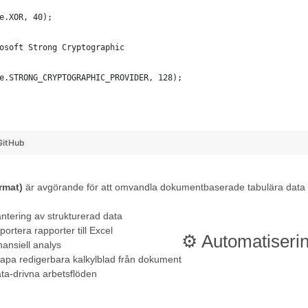
e.XOR, 40);
osoft Strong Cryptographic
e.STRONG_CRYPTOGRAPHIC_PROVIDER, 128);
GitHub
rmat)
är avgörande för att omvandla dokumentbaserade tabulära data till 
ntering av strukturerad data
portera rapporter till Excel
⚙️ Automatiseri
nansiell analys
apa redigerbara kalkylblad från dokument
ta-drivna arbetsflöden