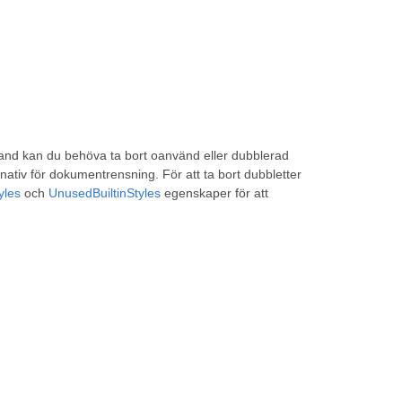
land kan du behöva ta bort oanvänd eller dubblerad
rnativ för dokumentrensning. För att ta bort dubbletter
yles
och
UnusedBuiltinStyles
egenskaper för att