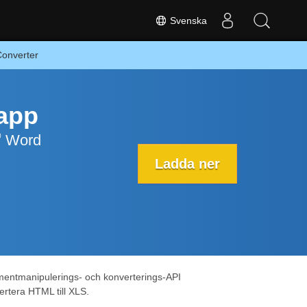
Svenska
Converter
eapp
®
Word
Ladda ner
umentmanipulerings- och konverterings-API
ertera HTML till XLS.