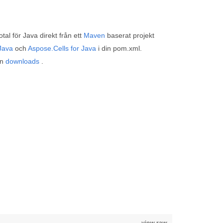
al för Java direkt från ett
Maven
baserat projekt
Java
och
Aspose.Cells for Java
i din pom.xml.
ån
downloads
.
view raw