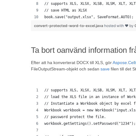
// supports XLS, XLSX, XLSB, XLSM, XLT, XLT
// save HTML as XLSX
book.save("output.xlsx", SaveFormat.AUTO); 
convert-protected-word-to-excel.java
hosted with ❤ by
Ta bort oanvänd information 
Efter att ha konverterat DOCX till XLS, gör
Aspose.Cell
FileOutputStream-objekt och sedan
save
filen till de
// supports XLS, XLSX, XLSB, XLSM, XLT, XLT
// load the XLS file in an instance of Work
// Instantiate a Workbook object by excel f
Workbook workbook = new Workbook("input.xls
// password protect the file.
workbook.getSettings().setPassword("1234");