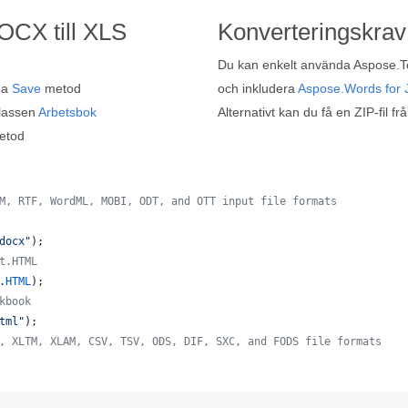
DOCX till XLS
Konverteringskrav
Du kan enkelt använda Aspose.Tot
da
Save
metod
och inkludera
Aspose.Words for 
lassen
Arbetsbok
Alternativt kan du få en ZIP-fil fr
etod
M, RTF, WordML, MOBI, ODT, and OTT input file formats 
docx"
);
t.HTML
.
HTML
);
kbook
tml"
);
, XLTM, XLAM, CSV, TSV, ODS, DIF, SXC, and FODS file formats
  