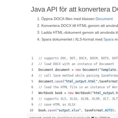
Java API för att konvertera 
Öppna DOCX-filen med klassen
Document
Konvertera DOCX till HTML genom att använ
Ladda HTML-dokument genom att använda k
Spara dokumentet i XLS-format med
Spara
m
// supports DOC, DOT, DOCX, DOCM, DOTX, DOT
// load DOCX with an instance of Document
Document
document
 = 
new
Document
(
"template.
// call Save method while passing SaveForma
document
.
save
(
"html_output.html"
,
SaveFormat
// load the HTML file in an instance of Wor
Workbook
book
 = 
new
Workbook
(
"html_output.h
// supports XLS, XLSX, XLSB, XLSM, XLT, XLT
// save HTML as XLSX
book
.
save
(
"output.xlsx"
, 
SaveFormat
.
AUTO
); 
convert-word-to-excel.java
hosted with ❤ by
GitHub