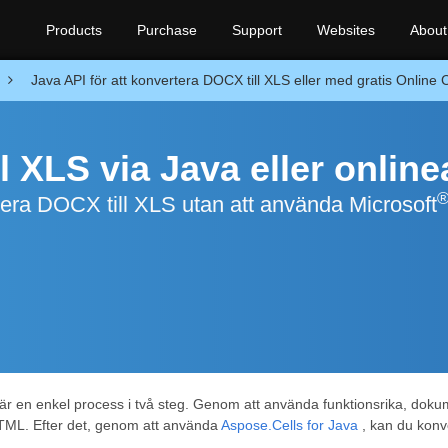
Products
Purchase
Support
Websites
About
Java API för att konvertera DOCX till XLS eller med gratis Online 
l XLS via Java eller onlin
tera DOCX till XLS utan att använda Microsoft
är en enkel process i två steg. Genom att använda funktionsrika, dok
HTML. Efter det, genom att använda
Aspose.Cells for Java
, kan du konv