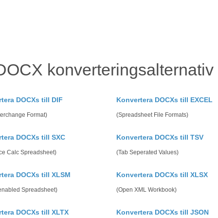
DOCX konverteringsalternati
tera DOCXs till DIF
Konvertera DOCXs till EXCEL
terchange Format)
(Spreadsheet File Formats)
tera DOCXs till SXC
Konvertera DOCXs till TSV
ice Calc Spreadsheet)
(Tab Seperated Values)
tera DOCXs till XLSM
Konvertera DOCXs till XLSX
enabled Spreadsheet)
(Open XML Workbook)
tera DOCXs till XLTX
Konvertera DOCXs till JSON