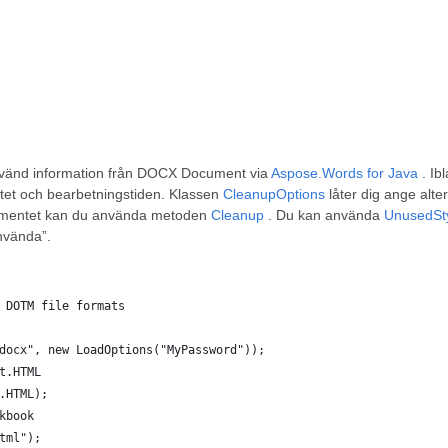
använd information från DOCX Document via
Aspose.Words for Java
. Ib
ntet och bearbetningstiden. Klassen
CleanupOptions
låter dig ange alte
 dokumentet kan du använda metoden
Cleanup
. Du kan använda
UnusedSt
nvända”.
 DOTM file formats
docx", new LoadOptions("MyPassword"));
t.HTML
.HTML);
kbook
tml");