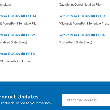
emplate)
(JavaScript Object Notation File)
tera DOCXs till POTM
Konvertera DOCXs till POTX
ft PowerPoint Template File)
(Microsoft PowerPoint Template Presen
tera DOCXs till PPSM
Konvertera DOCXs till PPSX
enabled Slide Show)
(PowerPoint Slide Show)
tera DOCXs till PPTX
ML presentation Format)
Product Updates
rectly delivered to your mailbox.