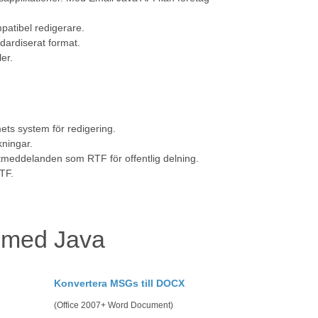
patibel redigerare.
dardiserat format.
er.
s system för redigering.
kningar.
tmeddelanden som RTF för offentlig delning.
TF.
v med Java
Konvertera MSGs till DOCX
(Office 2007+ Word Document)