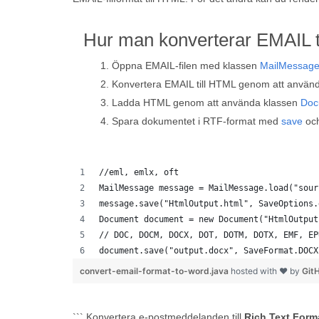
Hur man konverterar EMAIL t
Öppna EMAIL-filen med klassen
MailMessag
Konvertera EMAIL till HTML genom att anvä
Ladda HTML genom att använda klassen
Doc
Spara dokumentet i RTF-format med
save
och
//eml, emlx, oft
MailMessage message = MailMessage.load("sour
message.save("HtmlOutput.html", SaveOptions.
Document document = new Document("HtmlOutput
// DOC, DOCM, DOCX, DOT, DOTM, DOTX, EMF, EP
document.save("output.docx", SaveFormat.DOCX
convert-email-format-to-word.java
hosted with ❤ by
Git
``` Konvertera e-postmeddelanden till
Rich Text Form