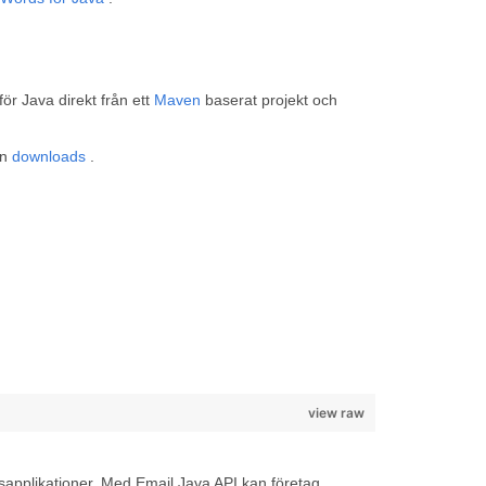
r Java direkt från ett
Maven
baserat projekt och
ån
downloads
.
view raw
rsapplikationer. Med Email Java API kan företag