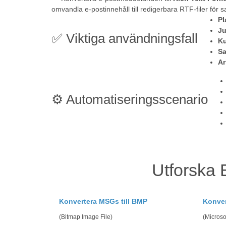
omvandla e-postinnehåll till redigerbara RTF-filer fö
Pl
Ju
✅ Viktiga användningsfall
K
Sa
Ar
⚙️ Automatiseringsscenario
Utforska 
Konvertera MSGs till BMP
Konver
(Bitmap Image File)
(Microso