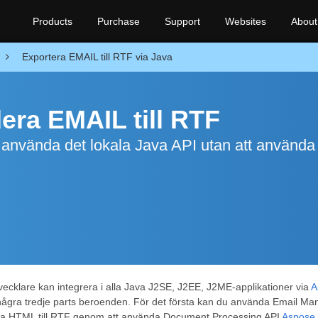
Products
Purchase
Support
Websites
About
Exportera EMAIL till RTF via Java
dera EMAIL till RTF
 använda det lokala Java API utan att använda
tvecklare kan integrera i alla Java J2SE, J2EE, J2ME-applikationer via
A
några tredje parts beroenden. För det första kan du använda Email Man
dera HTML till RTF genom att använda Document Processing API
Aspose.