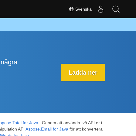
Svenska
 några
Ladda ner
spose.Total for Java
. Genom att använda två API:er i
ipulation API
Aspose.Email for Java
för att konvertera
Words for Java
.