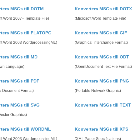
tera MSGs till DOTM
Konvertera MSGs till DOTX
ft Word 2007+ Template File)
(Microsoft Word Template File)
tera MSGs till FLATOPC
Konvertera MSGs till GIF
oft Word 2003 WordprocessingML)
(Graphical Interchange Format)
tera MSGs till MD
Konvertera MSGs till ODT
wn Language)
(OpenDocument Text File Format)
tera MSGs till PDF
Konvertera MSGs till PNG
le Document Format)
(Portable Network Graphic)
tera MSGs till SVG
Konvertera MSGs till TEXT
Vector Graphics)
rtera MSGs till WORDML
Konvertera MSGs till XPS
oft Word 2003 WordprocessingML)
(XML Paper Specifications)