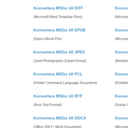
Konvertera MSGs till DOT
Konver
(Microsoft Word Template Files)
(Microso
Konvertera MSGs till EPUB
Konver
(Open eBook File)
(Micros
Konvertera MSGs till JPEG
Konver
(Joint Photographic Expert Group)
(Markdo
Konvertera MSGs till PCL
Konver
(Printer Command Language Document)
(Portab
Konvertera MSGs till RTF
Konver
(Rich Text Format)
(Scalar 
Konvertera MSGs till DOCX
Konve
(Office 2007+ Word Document)
(Micros