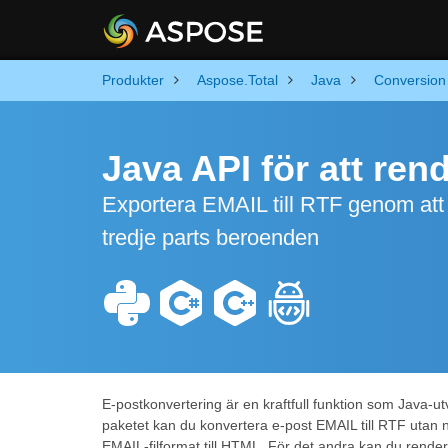
Produkter
Aspose.Total
Java
Conversion
Java API för att ren
Exportera EMAIL till RTF genom att
tredje parts beroenden
E-postkonvertering är en kraftfull funktion som Java-u
paketet kan du konvertera e-post EMAIL till RTF utan 
EMAIL-filformat till HTML. För det andra kan du ren