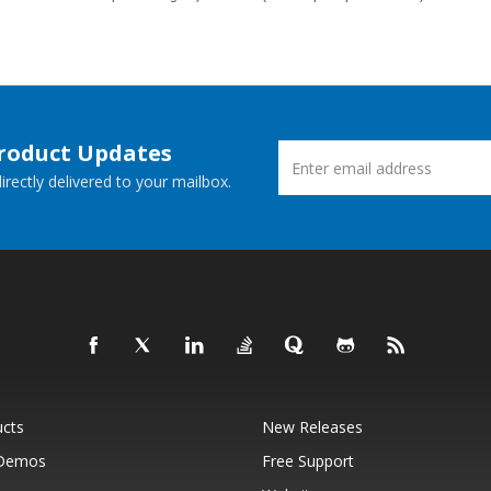
Product Updates
rectly delivered to your mailbox.
ucts
New Releases
 Demos
Free Support