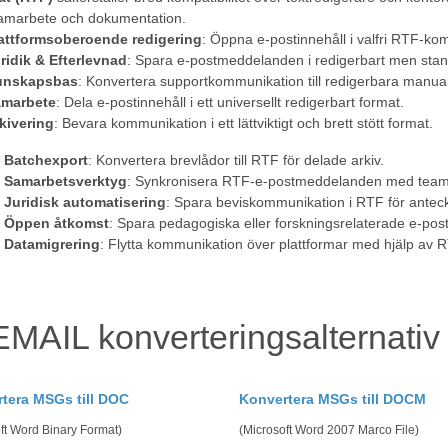
r samarbete och dokumentation.
attformsoberoende redigering
: Öppna e-postinnehåll i valfri RTF-kom
ridik & Efterlevnad
: Spara e-postmeddelanden i redigerbart men stan
unskapsbas
: Konvertera supportkommunikation till redigerbara manual
marbete
: Dela e-postinnehåll i ett universellt redigerbart format.
kivering
: Bevara kommunikation i ett lättviktigt och brett stött format.
Batchexport
: Konvertera brevlådor till RTF för delade arkiv.
Samarbetsverktyg
: Synkronisera RTF-e-postmeddelanden med teamet
Juridisk automatisering
: Spara beviskommunikation i RTF för antec
Öppen åtkomst
: Spara pedagogiska eller forskningsrelaterade e-pos
Datamigrering
: Flytta kommunikation över plattformar med hjälp av R
EMAIL konverteringsalternati
tera MSGs till DOC
Konvertera MSGs till DOCM
ft Word Binary Format)
(Microsoft Word 2007 Marco File)