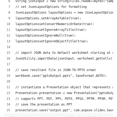
String jsonInput = new String(Files.readAllBytes("Sampl
// set JsonLayoutOptions for formatting
JsonLayoutOptions layoutOptions = new JsonLayoutOptions
layoutOptions.setArrayAsTable(true);
layoutOptionssetConvertNumericOrDate(true);
layoutOptionssetIgnoreArrayTitle(true);
layoutOptionssetIgnoreNull(true);
layoutOptionssetIgnoreObjectTitle(true);
// import JSON data to default worksheet starting at ce
JsonUtility.importData(jsonInput, worksheet.getCells(),
// save resultant file in JSON-TO-PPTX ormat
workbook.save("pptxOutput.pptx", SaveFormat.AUTO);
// instantiate a Presentation object that represents a 
Presentation presentation = new Presentation("pptxOutpu
// supports PPT, POT, PPS, POTX, PPSX, PPTM, PPSM, POTM
// save the presentation as PPT
presentation.save("output.ppt", com.aspose.slides.SaveF