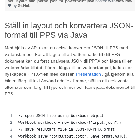
set-layout-and-parse-json-to-powerpoint.java
hosted with
view raw
❤ by
GitHub
Ställ in layout och konvertera JSON-
format till PPS via Java
Med hjälp av API:t kan du också konvertera JSON till PPS med
vattenstämpel. För att lägga till ett vattenmärke till ditt PPS-
dokument kan du först analysera JSON till PPTX och lägga till ett
vattenmärke till det. För att lägga till en vattenstämpel, ladda den
nyskapade PPTX-filen med klassen
Presentation
, gå igenom alla
bilder, lägg till text Använd addTextFrame, ställ in alla relevanta
alternativ som färg, fillType och mer och kan spara dokumentet till
PPS.
// open JSON file using Workbook object
Workbook workbook = new Workbook("input.json");
// save resultant file in JSON-TO-PPTX ormat
workbook.save("pptxOutput.pptx", SaveFormat.AUTO);