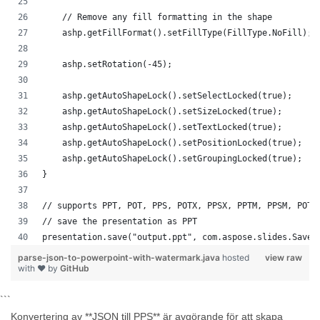
    // Remove any fill formatting in the shape
    ashp.getFillFormat().setFillType(FillType.NoFill);
    ashp.setRotation(-45);
    ashp.getAutoShapeLock().setSelectLocked(true);
    ashp.getAutoShapeLock().setSizeLocked(true);
    ashp.getAutoShapeLock().setTextLocked(true);
    ashp.getAutoShapeLock().setPositionLocked(true);
    ashp.getAutoShapeLock().setGroupingLocked(true);
}
// supports PPT, POT, PPS, POTX, PPSX, PPTM, PPSM, POTM
// save the presentation as PPT
presentation.save("output.ppt", com.aspose.slides.SaveF
parse-json-to-powerpoint-with-watermark.java
hosted
view raw
with ❤ by
GitHub
```
Konvertering av **JSON till PPS** är avgörande för att skapa