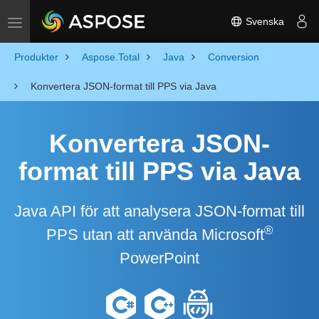
Svenska
Toggle navigation
Produkter
Aspose.Total
Java
Conversion
Konvertera JSON-format till PPS via Java
Konvertera JSON-
format till PPS via Java
Java API för att analysera JSON-format till
®
PPS utan att använda Microsoft
PowerPoint