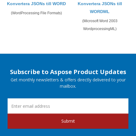
Konvertera JSONs till WORD
Konvertera JSONs till
WORDML
(WordProcessing File Formats)
(Microsoft Word 2003
WordprocessingML)
Subscribe to Aspose Product Updates
Get monthly newsletters & offers directly delivered to your
mailbox.
Submit