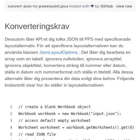
convert-json-to-powerpoint.java
hosted with ❤ by
GitHub
view raw
Konverteringskrav
Dessutom låter API:et dig tolka JSON till PPS med specificerade
layoutalternativ. För att specificera layoutalternativen kan du
använda klassen
JsonLayoutOptions
. Det låter dig bearbeta en
array som en tabell, ignorera nollvärden, ignorera arraytitel,
ignorera objekttitel, konvertera sträng till nummer eller datum,
ställa in datum och nummerformat och ställa in titelstil. Alla dessa
alternativ låter dig presentera din data enligt dina behov. Följande
kodavsnitt visar hur du ställer in layoutalternativen.
// create a blank Workbook object
Workbook workbook = new Workbook("input.json");
// access default empty worksheet
Worksheet worksheet = workbook.getWorksheets().get(0);
// read JSON file