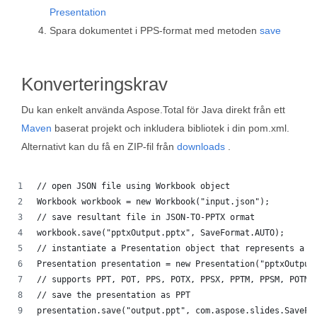
Presentation
Spara dokumentet i PPS-format med metoden
save
Konverteringskrav
Du kan enkelt använda Aspose.Total för Java direkt från ett
Maven
baserat projekt och inkludera bibliotek i din pom.xml.
Alternativt kan du få en ZIP-fil från
downloads
.
// open JSON file using Workbook object
Workbook workbook = new Workbook("input.json");
// save resultant file in JSON-TO-PPTX ormat
workbook.save("pptxOutput.pptx", SaveFormat.AUTO);
// instantiate a Presentation object that represents a P
Presentation presentation = new Presentation("pptxOutput
// supports PPT, POT, PPS, POTX, PPSX, PPTM, PPSM, POTM,
// save the presentation as PPT
presentation.save("output.ppt", com.aspose.slides.SaveFo