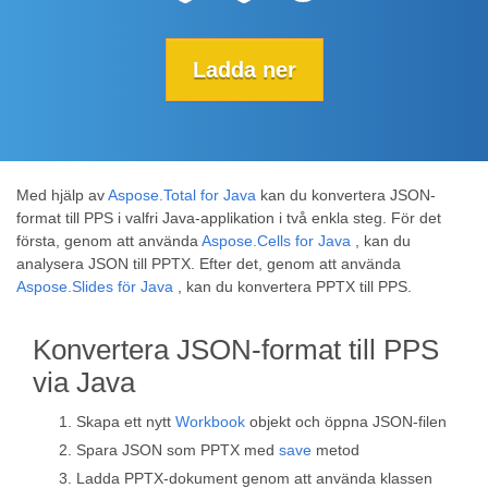
Ladda ner
Med hjälp av
Aspose.Total for Java
kan du konvertera JSON-
format till PPS i valfri Java-applikation i två enkla steg. För det
första, genom att använda
Aspose.Cells for Java
, kan du
analysera JSON till PPTX. Efter det, genom att använda
Aspose.Slides för Java
, kan du konvertera PPTX till PPS.
Konvertera JSON-format till PPS
via Java
Skapa ett nytt
Workbook
objekt och öppna JSON-filen
Spara JSON som PPTX med
save
metod
Ladda PPTX-dokument genom att använda klassen