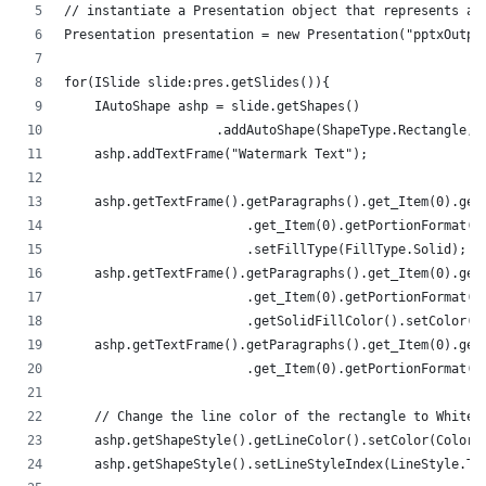
// instantiate a Presentation object that represents a 
Presentation presentation = new Presentation("pptxOutpu
for(ISlide slide:pres.getSlides()){
    IAutoShape ashp = slide.getShapes()
                    .addAutoShape(ShapeType.Rectangle,5
    ashp.addTextFrame("Watermark Text");
    ashp.getTextFrame().getParagraphs().get_Item(0).get
                        .get_Item(0).getPortionFormat()
                        .setFillType(FillType.Solid);
    ashp.getTextFrame().getParagraphs().get_Item(0).get
                        .get_Item(0).getPortionFormat()
                        .getSolidFillColor().setColor(C
    ashp.getTextFrame().getParagraphs().get_Item(0).get
                        .get_Item(0).getPortionFormat()
    // Change the line color of the rectangle to White
    ashp.getShapeStyle().getLineColor().setColor(Color.
    ashp.getShapeStyle().setLineStyleIndex(LineStyle.Th