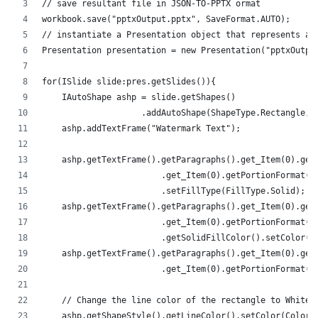
// save resultant file in JSON-TO-PPTX ormat
workbook.save("pptxOutput.pptx", SaveFormat.AUTO);
// instantiate a Presentation object that represents a 
Presentation presentation = new Presentation("pptxOutpu
for(ISlide slide:pres.getSlides()){
    IAutoShape ashp = slide.getShapes()
                    .addAutoShape(ShapeType.Rectangle,5
    ashp.addTextFrame("Watermark Text");
    ashp.getTextFrame().getParagraphs().get_Item(0).get
                        .get_Item(0).getPortionFormat()
                        .setFillType(FillType.Solid);
    ashp.getTextFrame().getParagraphs().get_Item(0).get
                        .get_Item(0).getPortionFormat()
                        .getSolidFillColor().setColor(C
    ashp.getTextFrame().getParagraphs().get_Item(0).get
                        .get_Item(0).getPortionFormat()
    // Change the line color of the rectangle to White
    ashp.getShapeStyle().getLineColor().setColor(Color.