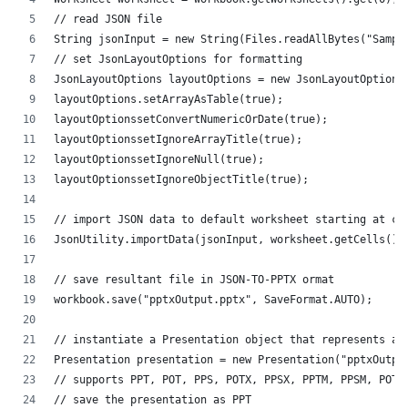
// read JSON file
String jsonInput = new String(Files.readAllBytes("Sampl
// set JsonLayoutOptions for formatting
JsonLayoutOptions layoutOptions = new JsonLayoutOptions
layoutOptions.setArrayAsTable(true);
layoutOptionssetConvertNumericOrDate(true);
layoutOptionssetIgnoreArrayTitle(true);
layoutOptionssetIgnoreNull(true);
layoutOptionssetIgnoreObjectTitle(true);
// import JSON data to default worksheet starting at ce
JsonUtility.importData(jsonInput, worksheet.getCells(),
// save resultant file in JSON-TO-PPTX ormat
workbook.save("pptxOutput.pptx", SaveFormat.AUTO);
// instantiate a Presentation object that represents a 
Presentation presentation = new Presentation("pptxOutpu
// supports PPT, POT, PPS, POTX, PPSX, PPTM, PPSM, POTM
// save the presentation as PPT