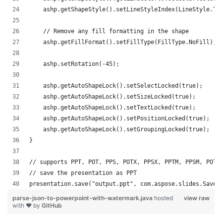
    ashp.getShapeStyle().setLineStyleIndex(LineStyle.Th
    // Remove any fill formatting in the shape
    ashp.getFillFormat().setFillType(FillType.NoFill);
    ashp.setRotation(-45);
    ashp.getAutoShapeLock().setSelectLocked(true);
    ashp.getAutoShapeLock().setSizeLocked(true);
    ashp.getAutoShapeLock().setTextLocked(true);
    ashp.getAutoShapeLock().setPositionLocked(true);
    ashp.getAutoShapeLock().setGroupingLocked(true);
}
// supports PPT, POT, PPS, POTX, PPSX, PPTM, PPSM, POTM
// save the presentation as PPT
presentation.save("output.ppt", com.aspose.slides.SaveF
parse-json-to-powerpoint-with-watermark.java
hosted
view raw
with ❤ by
GitHub