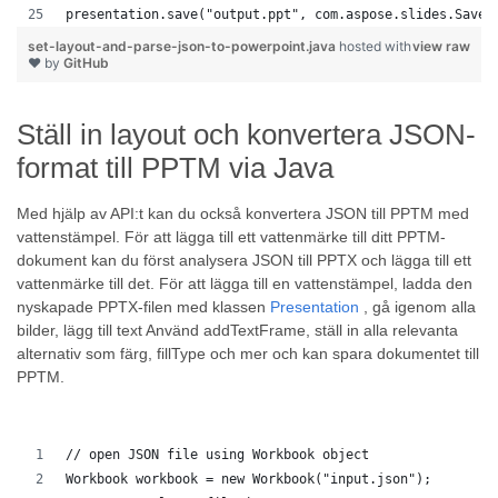
presentation.save("output.ppt", com.aspose.slides.SaveF
set-layout-and-parse-json-to-powerpoint.java
hosted with
view raw
❤ by
GitHub
Ställ in layout och konvertera JSON-
format till PPTM via Java
Med hjälp av API:t kan du också konvertera JSON till PPTM med
vattenstämpel. För att lägga till ett vattenmärke till ditt PPTM-
dokument kan du först analysera JSON till PPTX och lägga till ett
vattenmärke till det. För att lägga till en vattenstämpel, ladda den
nyskapade PPTX-filen med klassen
Presentation
, gå igenom alla
bilder, lägg till text Använd addTextFrame, ställ in alla relevanta
alternativ som färg, fillType och mer och kan spara dokumentet till
PPTM.
// open JSON file using Workbook object
Workbook workbook = new Workbook("input.json");