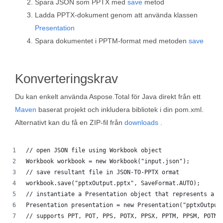
Spara JSON som PPTX med
save
metod
Ladda PPTX-dokument genom att använda klassen
Presentation
Spara dokumentet i PPTM-format med metoden
save
Konverteringskrav
Du kan enkelt använda Aspose.Total för Java direkt från ett
Maven
baserat projekt och inkludera bibliotek i din pom.xml.
Alternativt kan du få en ZIP-fil från
downloads
.
// open JSON file using Workbook object
Workbook workbook = new Workbook("input.json");
// save resultant file in JSON-TO-PPTX ormat
workbook.save("pptxOutput.pptx", SaveFormat.AUTO);
// instantiate a Presentation object that represents a P
Presentation presentation = new Presentation("pptxOutput
// supports PPT, POT, PPS, POTX, PPSX, PPTM, PPSM, POTM,