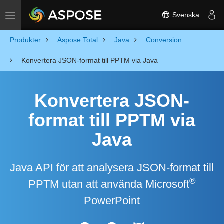
Svenska
Toggle navigation
Produkter
Aspose.Total
Java
Conversion
Konvertera JSON-format till PPTM via Java
Konvertera JSON-
format till PPTM via
Java
Java API för att analysera JSON-format till
®
PPTM utan att använda Microsoft
PowerPoint