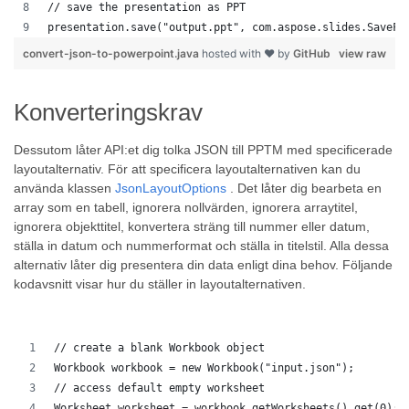
// save the presentation as PPT
presentation.save("output.ppt", com.aspose.slides.SaveFo
convert-json-to-powerpoint.java
hosted with ❤ by
GitHub
view raw
Konverteringskrav
Dessutom låter API:et dig tolka JSON till PPTM med specificerade
layoutalternativ. För att specificera layoutalternativen kan du
använda klassen
JsonLayoutOptions
. Det låter dig bearbeta en
array som en tabell, ignorera nollvärden, ignorera arraytitel,
ignorera objekttitel, konvertera sträng till nummer eller datum,
ställa in datum och nummerformat och ställa in titelstil. Alla dessa
alternativ låter dig presentera din data enligt dina behov. Följande
kodavsnitt visar hur du ställer in layoutalternativen.
// create a blank Workbook object
Workbook workbook = new Workbook("input.json");
// access default empty worksheet
Worksheet worksheet = workbook.getWorksheets().get(0);