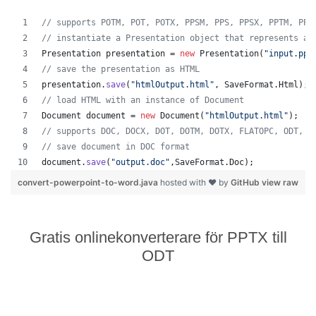
// supports POTM, POT, POTX, PPSM, PPS, PPSX, PPTM, PPT
// instantiate a Presentation object that represents a 
Presentation
presentation
 = 
new
Presentation
(
"input.ppt
// save the presentation as HTML
presentation
.
save
(
"htmlOutput.html"
, 
SaveFormat
.
Html
);
// load HTML with an instance of Document
Document
document
 = 
new
Document
(
"htmlOutput.html"
);
// supports DOC, DOCX, DOT, DOTM, DOTX, FLATOPC, ODT, O
// save document in DOC format
document
.
save
(
"output.doc"
,
SaveFormat
.
Doc
);   
convert-powerpoint-to-word.java
hosted with ❤ by
GitHub
view raw
Gratis onlinekonverterare för PPTX till
ODT