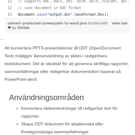
// supports DOC, DOCX, DOT, DOTM, DOTX, FLATOPC, ODT, O
// save document in DOC format
document
.
save
(
"output.doc"
,
SaveFormat
.
Doc
);   
convert-protected-powerpoint-to-word.java
hosted with
view raw
❤ by
GitHub
```
Att konvertera PPTX-presentationer till ODT (OpenDocument
Text) möjliggör återanvändning av slides i redigerbara
textdokument. Det är idealiskt för att generera skriftliga rapporter,
sammanfattningar eller redigerbar dokumentation baserat på
PowerPoint-deck.
Användningsområden
Konvertera slideanteckningar till redigerbar text för
rapporter.
Skapa ODT-dokument för akademiska eller
företagsmässiga sammanfattningar.