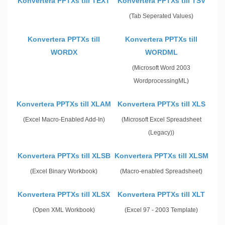
Konvertera PPTXs till TEXT
Konvertera PPTXs till TSV
(Tab Seperated Values)
Konvertera PPTXs till
Konvertera PPTXs till
WORDX
WORDML
(Microsoft Word 2003
WordprocessingML)
Konvertera PPTXs till XLAM
Konvertera PPTXs till XLS
(Excel Macro-Enabled Add-In)
(Microsoft Excel Spreadsheet
(Legacy))
Konvertera PPTXs till XLSB
Konvertera PPTXs till XLSM
(Excel Binary Workbook)
(Macro-enabled Spreadsheet)
Konvertera PPTXs till XLSX
Konvertera PPTXs till XLT
(Open XML Workbook)
(Excel 97 - 2003 Template)