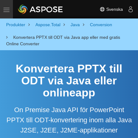
Svenska
Toggle navigation
Produkter
Aspose.Total
Java
Conversion
Konvertera PPTX till ODT via Java app eller med gratis
Online Converter
Konvertera PPTX till
ODT via Java eller
onlineapp
On Premise Java API för PowerPoint
PPTX till ODT-konvertering inom alla Java
J2SE, J2EE, J2ME-applikationer