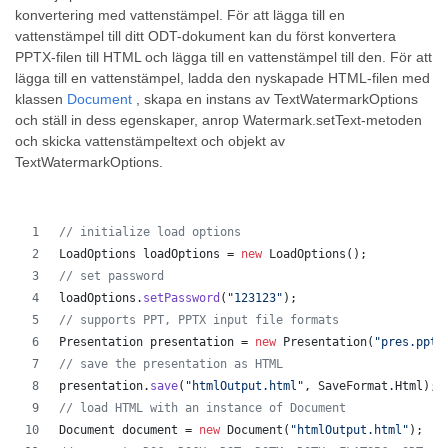
konvertering med vattenstämpel. För att lägga till en
vattenstämpel till ditt ODT-dokument kan du först konvertera
PPTX-filen till HTML och lägga till en vattenstämpel till den. För att
lägga till en vattenstämpel, ladda den nyskapade HTML-filen med
klassen
Document
, skapa en instans av TextWatermarkOptions
och ställ in dess egenskaper, anrop Watermark.setText-metoden
och skicka vattenstämpeltext och objekt av
TextWatermarkOptions.
// initialize load options
LoadOptions
loadOptions
 = 
new
LoadOptions
();
// set password
loadOptions
.
setPassword
(
"123123"
);
// supports PPT, PPTX input file formats 
Presentation
presentation
 = 
new
Presentation
(
"pres.pptx
// save the presentation as HTML
presentation
.
save
(
"htmlOutput.html"
, 
SaveFormat
.
Html
);
// load HTML with an instance of Document
Document
document
 = 
new
Document
(
"htmlOutput.html"
);