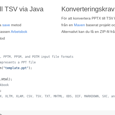
ll TSV via Java
Konverteringskrav
För att konvertera PPTX till TSV
da
save
metod
från en
Maven
baserat projekt oc
lassen
Arbetsbok
Alternativt kan du få en ZIP-fil fr
tod
, PPTM, PPSM, and POTM input file formats
epresents a PPT file
n
(
"template.ppt"
);
.
Html
);  
kbook
;
X, XLTM, XLAM, CSV, TSV, TXT, MHTML, ODS, DIF, MARKDOWN, SXC, an
ub