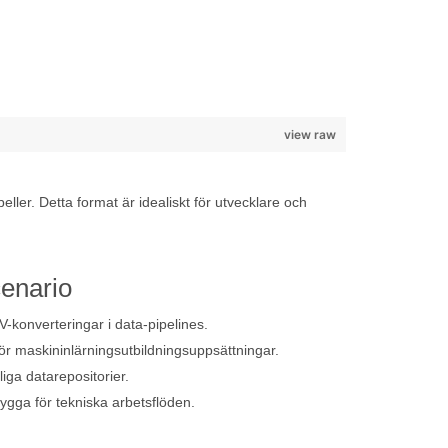
view raw
ller. Detta format är idealiskt för utvecklare och
enario
konverteringar i data-pipelines.
r maskininlärningsutbildningsuppsättningar.
iga datarepositorier.
rygga för tekniska arbetsflöden.