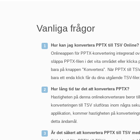
Vanliga frågor
Hur kan jag konvertera PPTX till TSV Online?
Onlineappen för PPTX-konvertering integrerad ov
släppa PPTX-filen i det vita området eller klicka p
bara på knappen "Konvertera". När PPTX till TSV-
bara ett enda klick får du dina utgående TSV-filer
Hur lång tid tar det att konvertera PPTX?
Hastigheten på denna onlinekonverterare beror til
konverteringen till TSV slutföras inom några sek
applikation, kommer hastigheten på konverteringsp
detta ändamål.
Är det säkert att konvertera PPTX till TSV m