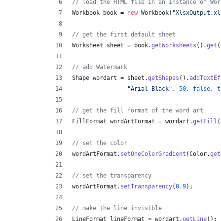
// load the HTML file in an instance of Wor
Workbook
book
 = 
new
Workbook
(
"XlsxOutput.xl
// get the first default sheet
Worksheet
sheet
 = 
book
.
getWorksheets
().
get
(
// add Watermark
Shape
wordart
 = 
sheet
.
getShapes
().
addTextEf
"Arial Black"
, 
50
, 
false
, 
t
// get the fill format of the word art
FillFormat
wordArtFormat
 = 
wordart
.
getFill
(
// set the color
wordArtFormat
.
setOneColorGradient
(
Color
.
get
// set the transparency
wordArtFormat
.
setTransparency
(
0.9
);
// make the line invisible
LineFormat
lineFormat
 = 
wordart
.
getLine
();