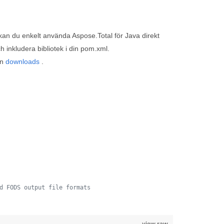
 kan du enkelt använda Aspose.Total för Java direkt
h inkludera bibliotek i din pom.xml.
ån
downloads
.
d FODS output file formats
view raw