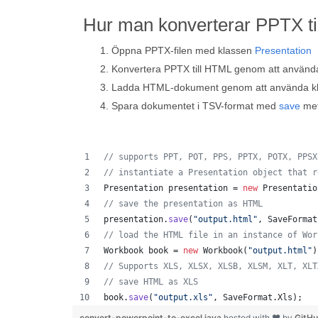
Hur man konverterar PPTX ti
Öppna PPTX-filen med klassen
Presentation
Konvertera PPTX till HTML genom att använ
Ladda HTML-dokument genom att använda k
Spara dokumentet i TSV-format med
save
me
// supports PPT, POT, PPS, PPTX, POTX, PPSX
// instantiate a Presentation object that r
Presentation
presentation
 = 
new
Presentatio
// save the presentation as HTML
presentation
.
save
(
"output.html"
, 
SaveFormat
// load the HTML file in an instance of Wor
Workbook
book
 = 
new
Workbook
(
"output.html"
)
// Supports XLS, XLSX, XLSB, XLSM, XLT, XLT
// save HTML as XLS
book
.
save
(
"output.xls"
, 
SaveFormat
.
Xls
);  
convert-powerpoint-to-excel.java
hosted with ❤ by
GitH