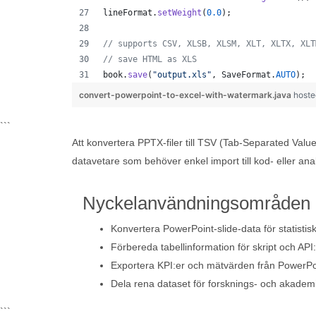
lineFormat
.
setWeight
(
0.0
);
// supports CSV, XLSB, XLSM, XLT, XLTX, XLT
// save HTML as XLS
book
.
save
(
"output.xls"
, 
SaveFormat
.
AUTO
);  
convert-powerpoint-to-excel-with-watermark.java
hoste
```
Att konvertera PPTX-filer till TSV (Tab-Separated Value
datavetare som behöver enkel import till kod- eller anal
Nyckelanvändningsområden
Konvertera PowerPoint-slide-data för statistis
Förbereda tabellinformation för skript och API:
Exportera KPI:er och mätvärden från PowerPoi
Dela rena dataset för forsknings- och akade
```