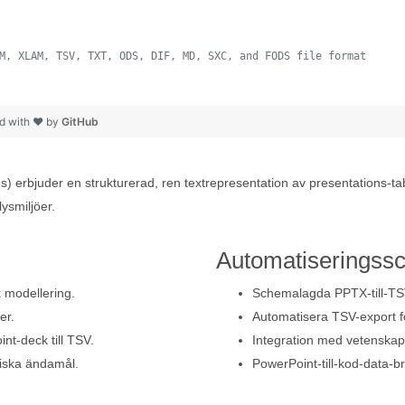
M, XLAM, TSV, TXT, ODS, DIF, MD, SXC, and FODS file format
 
d with ❤ by
GitHub
s) erbjuder en strukturerad, ren textrepresentation av presentations-tabe
ysmiljöer.
Automatiseringssc
k modellering.
Schemalagda PPTX-till-TSV-
er.
Automatisera TSV-export fö
nt-deck till TSV.
Integration med vetenskapl
miska ändamål.
PowerPoint-till-kod-data-b