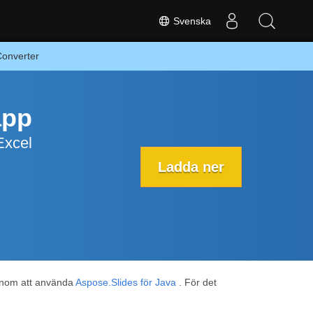
Svenska
Converter
app
xcel
Ladda ner
genom att använda
Aspose.Slides för Java
. För det