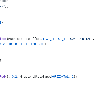
kbook
sx"
);
0
);
fect
(
MsoPresetTextEffect
.
TEXT_EFFECT_1
, 
"CONFIDENTIAL"
,
rue
, 
18
, 
8
, 
1
, 
1
, 
130
, 
800
);
);
Red
(), 
0.2
, 
GradientStyleType
.
HORIZONTAL
, 
2
);