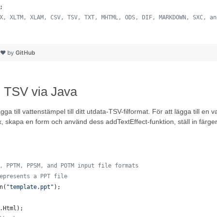
;
X, XLTM, XLAM, CSV, TSV, TXT, MHTML, ODS, DIF, MARKDOWN, SXC, an
h ❤ by
GitHub
l TSV via Java
a till vattenstämpel till ditt utdata-TSV-filformat. För att lägga till e
, skapa en form och använd dess addTextEffect-funktion, ställ in färger
, PPTM, PPSM, and POTM input file formats
epresents a PPT file
n
(
"template.ppt"
);
.
Html
);  