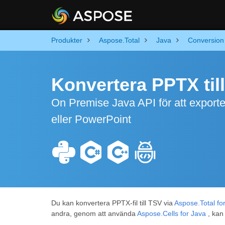
Produkter
Aspose.Total
Java
Conversion
Konvertera PPTX till
On Premise Java API för att exporte
eller PowerPoint
Du kan konvertera PPTX-fil till TSV via
Aspose.Total fo
andra, genom att använda
Aspose.Cells for Java
, kan