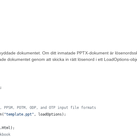
kyddade dokumentet. Om ditt inmatade PPTX-dokument är lösenordsskydd
ade dokumentet genom att skicka in rätt lösenord i ett LoadOptions-obj
;
, PPSM, POTM, ODP, and OTP input file formats 
n
(
"template.ppt"
, 
loadOptions
);
.
Html
);  
kbook