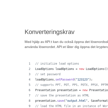
Konverteringskrav
Med hjälp av API:t kan du också öppna det lösenordss
använda lösenordet. API:et låter dig öppna det krypter
// initialize load options
LoadOptions
loadOptions
 = 
new
LoadOptions
()
// set password
loadOptions
.
setPassword
(
"123123"
);
// supports PPT, POT, PPS, POTX, PPSX, PPTM
Presentation
presentation
 = 
new
Presentatio
// save the presentation as HTML
presentation
.
save
(
"output.html"
, 
SaveFormat
// load the HTML file in an instance of Wor