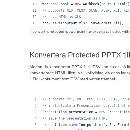
Workbook
book
 = 
new
Workbook
(
"output.html"
)
// Supports XLS, XLSX, XLSB, XLSM, XLT, XLT
// save HTML as XLS
book
.
save
(
"output.xls"
, 
SaveFormat
.
Xls
);  
convert-protected-powerpoint-to-excel.java
hosted wit
Konvertera Protected PPTX til
Medan du konverterar PPTX-fil till TSV kan du också lägg
konverterade HTML-filen. Välj kalkylblad via dess index
HTML-dokument som TSV med vattenstämpel.
// supports PPT, POT, PPS, PPTX, POTX, PPSX
// instantiate a Presentation object that r
Presentation
presentation
 = 
new
Presentatio
// save the presentation as HTML
presentation
.
save
(
"output.html"
, 
SaveFormat