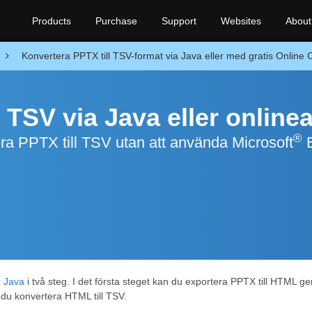
Products
Purchase
Support
Websites
About
Konvertera PPTX till TSV-format via Java eller med gratis Online 
 TSV via Java eller online
®
ra PPTX till TSV utan att använda Microsoft
E
r Java
i två steg. I det första steget kan du exportera PPTX till HTML 
 du konvertera HTML till TSV.