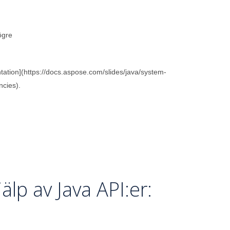
ögre
tation](https://docs.aspose.com/slides/java/system-
cies).
älp av Java API:er: