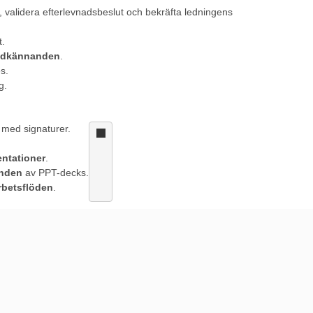
, validera efterlevnadsbeslut och bekräfta ledningens
t.
sgodkännanden
.
es.
g.
med signaturer.
entationer
.
anden
av PPT-decks.
arbetsflöden
.