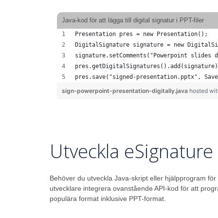
Java-kod för att lägga till digital signatur i PPT-filer
Presentation pres = new Presentation();
DigitalSignature signature = new DigitalSi
signature.setComments("Powerpoint slides d
pres.getDigitalSignatures().add(signature)
pres.save("signed-presentation.pptx", Save
sign-powerpoint-presentation-digitally.java
hosted wi
Utveckla eSignature
Behöver du utveckla Java-skript eller hjälpprogram för 
utvecklare integrera ovanstående API-kod för att prog
populära format inklusive PPT-format.