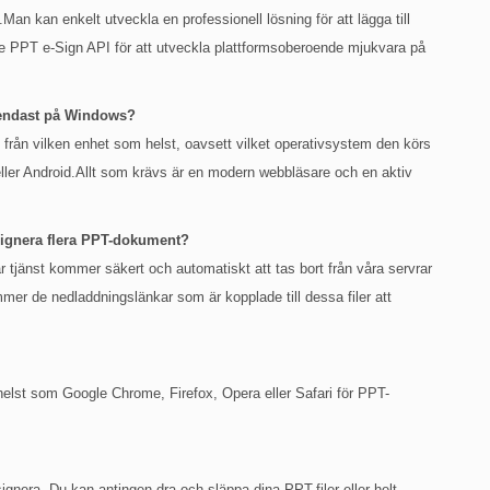
an kan enkelt utveckla en professionell lösning för att lägga till
se PPT e-Sign API för att utveckla plattformsoberoende mjukvara på
g endast på Windows?
ng från vilken enhet som helst, oavsett vilket operativsystem den körs
ler Android.Allt som krävs är en modern webbläsare och en aktiv
 signera flera PPT-dokument?
 tjänst kommer säkert och automatiskt att tas bort från våra servrar
er de nedladdningslänkar som är kopplade till dessa filer att
lst som Google Chrome, Firefox, Opera eller Safari för PPT-
l signera. Du kan antingen dra och släppa dina PPT-filer eller helt