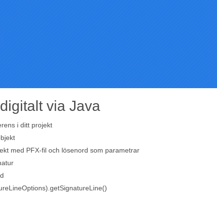
digitalt via Java
rens i ditt projekt
bjekt
jekt med PFX-fil och lösenord som parametrar
natur
ed
ureLineOptions).getSignatureLine()