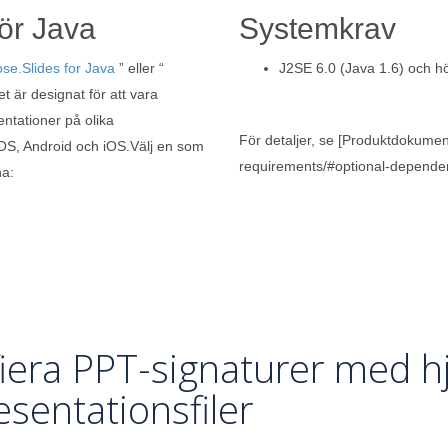
för Java
Systemkrav
se.Slides for Java
” eller “
J2SE 6.0 (Java 1.6) och h
t är designat för att vara
tationer på olika
För detaljer, se [Produktdokumen
OS, Android och iOS.Välj en som
requirements/#optional-dependen
na:
fiera PPT-signaturer med hj
esentationsfiler