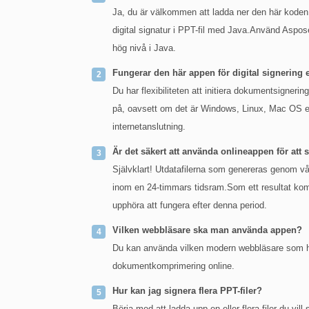
Ja, du är välkommen att ladda ner den här koden.M
digital signatur i PPT-fil med Java.Använd Aspo
hög nivå i Java.
Fungerar den här appen för digital signerin
Du har flexibiliteten att initiera dokumentsigneri
på, oavsett om det är Windows, Linux, Mac OS el
internetanslutning.
Är det säkert att använda onlineappen för att
Självklart! Utdatafilerna som genereras genom vår
inom en 24-timmars tidsram.Som ett resultat komm
upphöra att fungera efter denna period.
Vilken webbläsare ska man använda appen?
Du kan använda vilken modern webbläsare som he
dokumentkomprimering online.
Hur kan jag signera flera PPT-filer?
Börja med att ladda upp en eller flera filer du vil