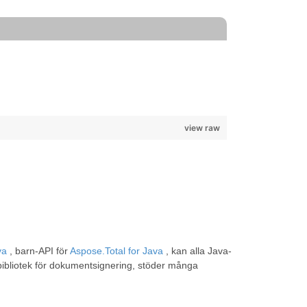
view raw
va
, barn-API för
Aspose.Total for Java
, kan alla Java-
bibliotek för dokumentsignering, stöder många