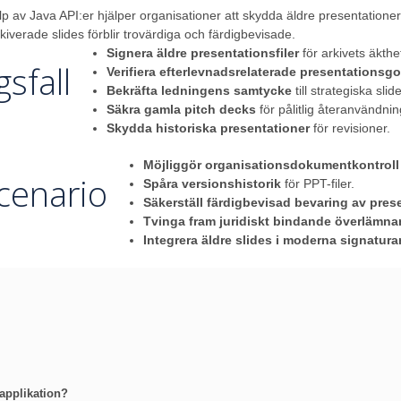
p av Java API:er hjälper organisationer att skydda äldre presentationer
arkiverade slides förblir trovärdiga och färdigbevisade.
Signera äldre presentationsfiler
för arkivets äkthe
sfall
Verifiera efterlevnadsrelaterade presentation
Bekräfta ledningens samtycke
till strategiska slid
Säkra gamla pitch decks
för pålitlig återanvändnin
Skydda historiska presentationer
för revisioner.
Möjliggör organisationsdokumentkontroll
cenario
Spåra versionshistorik
för PPT-filer.
Säkerställ färdigbevisad bevaring av pres
Tvinga fram juridiskt bindande överlämn
Integrera äldre slides i moderna signatur
applikation?