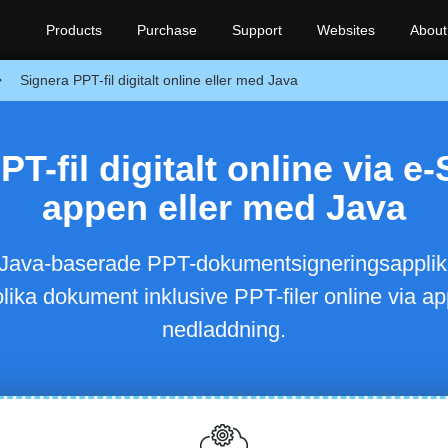
Products
Purchase
Support
Websites
About
Signera PPT-fil digitalt online eller med Java
T-fil digitalt online via e
appen eller med Java
a Java-baserade PPT-dokumentsigneringsapplikatio
i olika dokument inklusive PPT-filer online via
nedladdning.