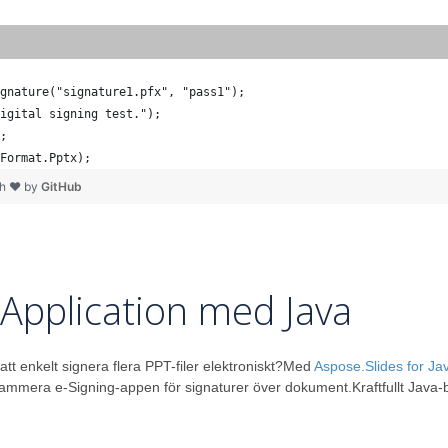
gnature("signature1.pfx", "pass1");
igital signing test.");
;
Format.Pptx);
th ❤ by
GitHub
 Application med Java
att enkelt signera flera PPT-filer elektroniskt?Med
Aspose.Slides for Ja
rammera e-Signing-appen för signaturer över dokument.Kraftfullt Java-