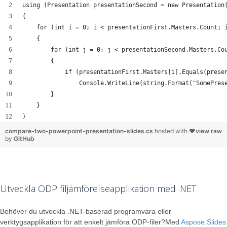
using (Presentation presentationSecond = new Presentation
{
    for (int i = 0; i < presentationFirst.Masters.Count; 
    {
        for (int j = 0; j < presentationSecond.Masters.Co
        {
            if (presentationFirst.Masters[i].Equals(prese
                Console.WriteLine(string.Format("SomePres
        }
    }
}
compare-two-powerpoint-presentation-slides.cs
hosted with ❤
view raw
by
GitHub
Utveckla ODP filjämförelseapplikation med .NET
Behöver du utveckla .NET-baserad programvara eller
verktygsapplikation för att enkelt jämföra ODP-filer?Med
Aspose.Slides