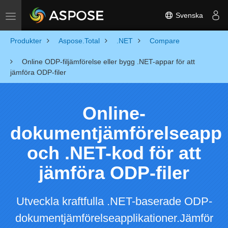
Svenska
Toggle navigation
Produkter
Aspose.Total
.NET
Compare
Online ODP-filjämförelse eller bygg .NET-appar för att
jämföra ODP-filer
Online-
dokumentjämförelseapp
och .NET-kod för att
jämföra ODP-filer
Utveckla kraftfulla .NET-baserade ODP-
dokumentjämförelseapplikationer.Jämför