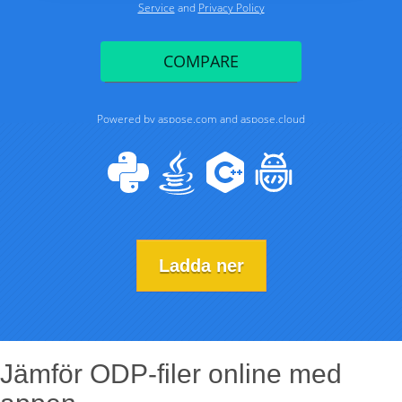
Ladda ner
Jämför ODP-filer online med