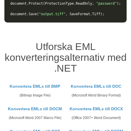
document
.
Protect
(
ProtectionType
.
ReadOnly
,
"password"
);
document
.
Save
(
"output.tiff"
,
SaveFormat
.
Tiff
);
Utforska EML
konverteringsalternativ med
.NET
Konvertera EMLs till BMP
Konvertera EMLs till DOC
(Bitmap Image File)
(Microsoft Word Binary Format)
Konvertera EMLs till DOCM
Konvertera EMLs till DOCX
(Microsoft Word 2007 Marco File)
(Office 2007+ Word Document)