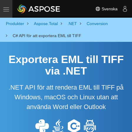
Svenska
Toggle navigation
Produkter
Aspose.Total
.NET
Conversion
C# API för att exportera EML till TIFF
Exportera EML till TIFF
via .NET
.NET API för att rendera EML till TIFF på
Windows, macOS och Linux utan att
använda Word eller Outlook