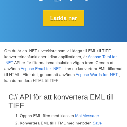
Ladda ner
Om du är en .NET-utvecklare som vill lägga till EML till TIFF-
konverteringsfunktioner i dina applikationer, är
Aspose.Total for
.NET
API:er för filformatsmanipulation vägen fram. Genom att
använda
Aspose.Email for .NET
, kan du konvertera EML-filformat
till HTML. Efter det, genom att använda
Aspose.Words for .NET
,
kan du rendera HTML till TIFF.
C# API för att konvertera EML till
TIFF
Öppna EML-filen med klassen
MailMessage
Konvertera EML till HTML med metoden
Save