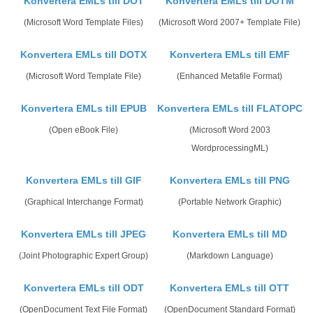
Konvertera EMLs till DOT
Konvertera EMLs till DOTM
(Microsoft Word Template Files)
(Microsoft Word 2007+ Template File)
Konvertera EMLs till DOTX
Konvertera EMLs till EMF
(Microsoft Word Template File)
(Enhanced Metafile Format)
Konvertera EMLs till EPUB
Konvertera EMLs till FLATOPC
(Open eBook File)
(Microsoft Word 2003
WordprocessingML)
Konvertera EMLs till GIF
Konvertera EMLs till PNG
(Graphical Interchange Format)
(Portable Network Graphic)
Konvertera EMLs till JPEG
Konvertera EMLs till MD
(Joint Photographic Expert Group)
(Markdown Language)
Konvertera EMLs till ODT
Konvertera EMLs till OTT
(OpenDocument Text File Format)
(OpenDocument Standard Format)