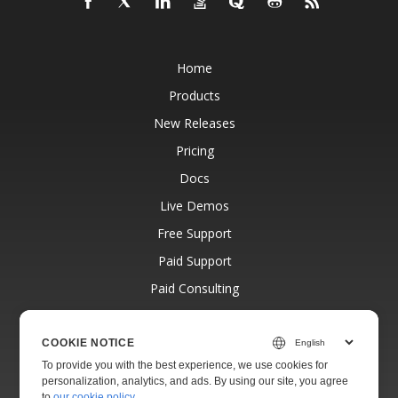
Home
Products
New Releases
Pricing
Docs
Live Demos
Free Support
Paid Support
Paid Consulting
Blog
Websites
COOKIE NOTICE
To provide you with the best experience, we use cookies for
About
personalization, analytics, and ads. By using our site, you agree
to
our cookie policy
.