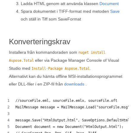
Ladda HTML genom att använda klassen
Document
Spara dokumentet i TIFF-format med metoden
Save
och ställ in Tiff som SaveFormat
Konverteringskrav
Installera från kommandoraden som
nuget install
eller via Package Manager Console of Visual
Aspose.Total
Studio med
.
Install-Package Aspose.Total
Alternativt kan du hämta offline MSI-installationsprogrammet
eller DLL-filer i en ZIP-fil från
downloads
.
//sourceFile.eml, sourceFile.emlx, sourceFile.oft
MailMessage message = MailMessage.Load("sourceFile.msg")
message.Save("HtmlOutput.html", SaveOptions.DefaultHtml)
Document document = new Document("HtmlOutput.html");