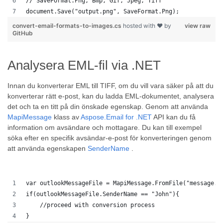
// SaveFormat.Png, Bmp, Gif, Jpeg, Tiff
document.Save("output.png", SaveFormat.Png); 
convert-email-formats-to-images.cs
hosted with ❤ by
view raw
GitHub
Analysera EML-fil via .NET
Innan du konverterar EML till TIFF, om du vill vara säker på att du
konverterar rätt e-post, kan du ladda EML-dokumentet, analysera
det och ta en titt på din önskade egenskap. Genom att använda
MapiMessage
klass av
Aspose.Email for .NET
API kan du få
information om avsändare och mottagare. Du kan till exempel
söka efter en specifik avsändar-e-post för konverteringen genom
att använda egenskapen
SenderName
.
var outlookMessageFile = MapiMessage.FromFile("message.m
if(outlookMessageFile.SenderName == "John"){
    //proceed with conversion process
}