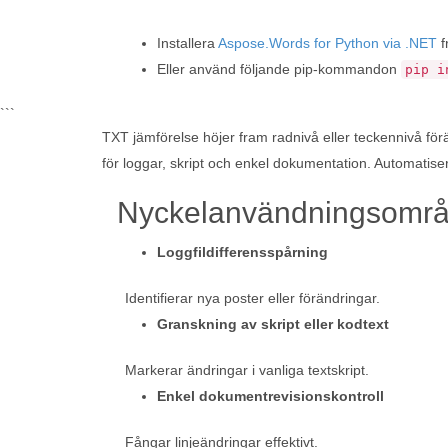
Installera
Aspose.Words for Python via .NET
f
Eller använd följande pip-kommandon
pip i
```
TXT jämförelse höjer fram radnivå eller teckennivå förän
för loggar, skript och enkel dokumentation. Automatis
Nyckelanvändningsomr
Loggfildifferensspårning
Identifierar nya poster eller förändringar.
Granskning av skript eller kodtext
Markerar ändringar i vanliga textskript.
Enkel dokumentrevisionskontroll
Fångar linjeändringar effektivt.