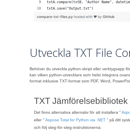
txtA.compare(txtB, "Author Name", datetim
txtA.save("Output.txt")
compare-txt-files.py
hosted with ❤ by
GitHub
Utveckla TXT File C
Behöver du utveckla python-skript eller verktygsapp fö
kan vilken python-utvecklare som helst integrera ovan
format inklusive TXT-format som PDF, Word, PowerPoin
TXT Jämförelsebibliotek 
Det finns alternativa alternativ för att installera “
Aspo
eller “
Aspose.Total for Python via .NET
” på ditt sys
och följ steg-för-steg-instruktionerna: