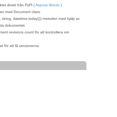
tet direkt från PyPI (
Aspose.Words
)
en med Document class.
string, datetime.today())-metoden med hjälp av
rsta dokumentet.
t.revisions.count för att kontrollera om
t för att få versionerna.