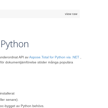
view raw
 Python
underordnat API av
Aspose.Total for Python via .NET
,
ek för dokumentjämförelse stöder många populära
nstallerat
ller senare).
loc-bygget av Python behövs.