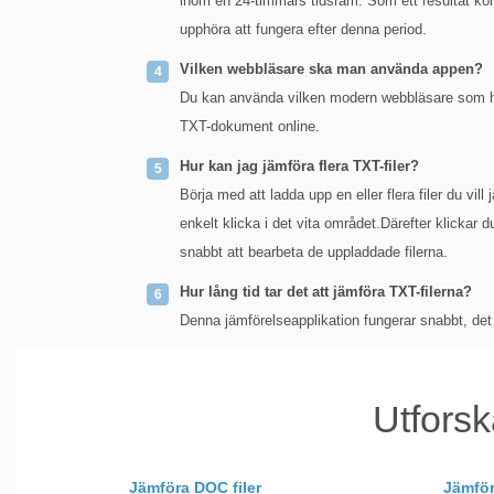
inom en 24-timmars tidsram. Som ett resultat kom
upphöra att fungera efter denna period.
Vilken webbläsare ska man använda appen?
Du kan använda vilken modern webbläsare som hel
TXT-dokument online.
Hur kan jag jämföra flera TXT-filer?
Börja med att ladda upp en eller flera filer du vil
enkelt klicka i det vita området.Därefter klicka
snabbt att bearbeta de uppladdade filerna.
Hur lång tid tar det att jämföra TXT-filerna?
Denna jämförelseapplikation fungerar snabbt, det
Utforsk
Jämföra DOC filer
Jämför