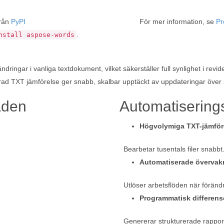
rån
PyPI
För mer information, se
Pr
.
nstall aspose-words
dringar i vanliga textdokument, vilket säkerställer full synlighet i revi
erad TXT jämförelse ger snabb, skalbar upptäckt av uppdateringar över 
åden
Automatisering
Högvolymiga TXT-jämför
Bearbetar tusentals filer snabbt
Automatiserade övervak
Utlöser arbetsflöden när förändri
Programmatisk differens
Genererar strukturerade rapport