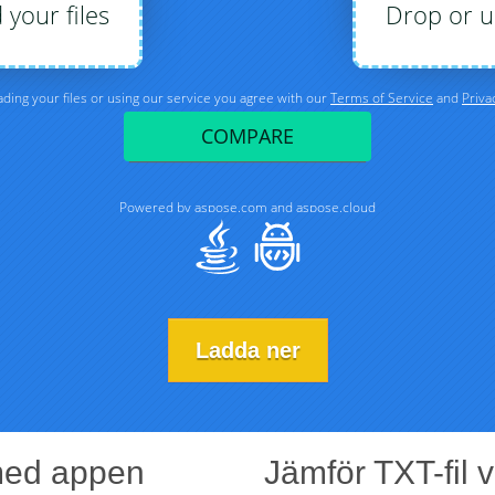
Ladda ner
 med appen
Jämför TXT-fil 