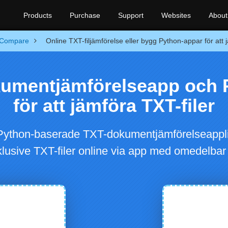
Products
Purchase
Support
Websites
About
Compare
Online TXT-filjämförelse eller bygg Python-appar för att 
kumentjämförelseapp och 
för att jämföra TXT-filer
 Python-baserade TXT-dokumentjämförelseapplik
lusive TXT-filer online via app med omedelbar