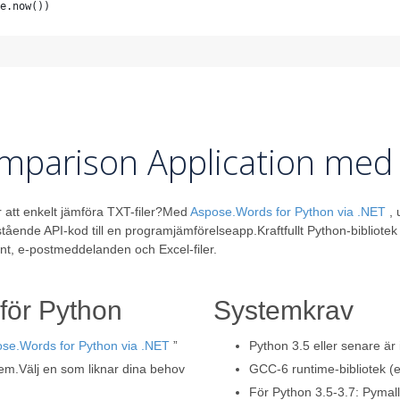
e.now())
omparison Application med
r att enkelt jämföra TXT-filer?Med
Aspose.Words for Python via .NET
, 
stående API-kod till en programjämförelseapp.Kraftfullt Python-bibliot
t, e-postmeddelanden och Excel-filer.
för Python
Systemkrav
se.Words for Python via .NET
”
Python 3.5 eller senare är i
tem.Välj en som liknar dina behov
GCC-6 runtime-bibliotek (e
För Python 3.5-3.7: Pymal