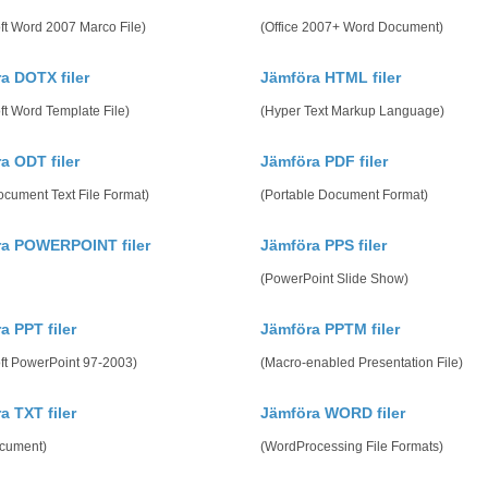
ft Word 2007 Marco File)
(Office 2007+ Word Document)
a DOTX filer
Jämföra HTML filer
ft Word Template File)
(Hyper Text Markup Language)
a ODT filer
Jämföra PDF filer
cument Text File Format)
(Portable Document Format)
a POWERPOINT filer
Jämföra PPS filer
(PowerPoint Slide Show)
a PPT filer
Jämföra PPTM filer
ft PowerPoint 97-2003)
(Macro-enabled Presentation File)
a TXT filer
Jämföra WORD filer
ocument)
(WordProcessing File Formats)