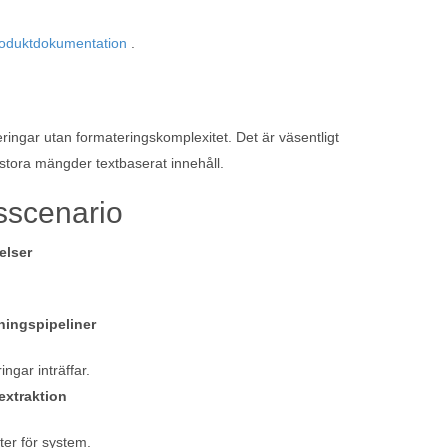
oduktdokumentation
.
deringar utan formateringskomplexitet. Det är väsentligt
stora mängder textbaserat innehåll.
sscenario
elser
.
ningspipeliner
ngar inträffar.
extraktion
er för system.