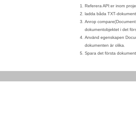
Referera API:er inom projek
ladda båda TXT-dokument
Anrop compare(Document, 
dokumentobjektet i det fö
Använd egenskapen Documen
dokumenten är olika.
Spara det första dokumente