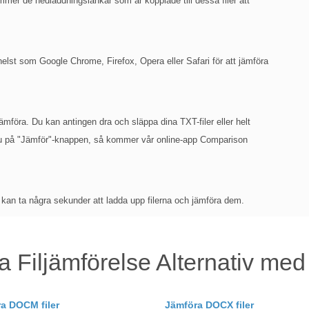
mer de nedladdningslänkar som är kopplade till dessa filer att
st som Google Chrome, Firefox, Opera eller Safari för att jämföra
l jämföra. Du kan antingen dra och släppa dina TXT-filer eller helt
r du på "Jämför"-knappen, så kommer vår online-app Comparison
 kan ta några sekunder att ladda upp filerna och jämföra dem.
a Filjämförelse Alternativ me
a DOCM filer
Jämföra DOCX filer