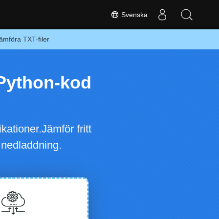
Svenska
jämföra TXT-filer
Python-kod
ationer.Jämför fritt
 nedladdning.