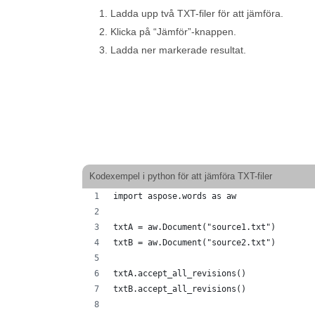
Ladda upp två TXT-filer för att jämföra.
Klicka på “Jämför”-knappen.
Ladda ner markerade resultat.
Kodexempel i python för att jämföra TXT-filer
import aspose.words as aw
txtA = aw.Document("source1.txt")
txtB = aw.Document("source2.txt")
txtA.accept_all_revisions()
txtB.accept_all_revisions()