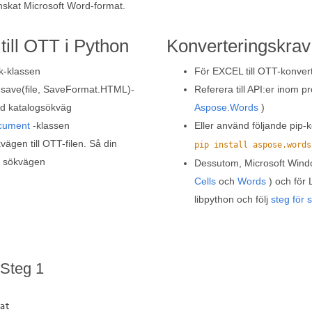
skat Microsoft Word-format.
ill OTT i Python
Konverteringskrav
k-klassen
För EXCEL till OTT-konvert
 save(file, SaveFormat.HTML)-
Referera till API:er inom pr
d katalogsökväg
Aspose.Words
)
cument
-klassen
Eller använd följande pi
gen till OTT-filen. Så din
pip install aspose.words
a sökvägen
Dessutom, Microsoft Windo
Cells
och
Words
) och för 
libpython och följ
steg för 
 Steg 1
at