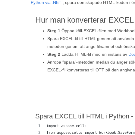
Python via .NET
, spara den skapade HTML-koden i ön
Hur man konverterar EXCEL t
Steg 1
Öppna käll-EXCEL-filen med Workboo
Spara EXCEL-fil till HTML genom att använda
metoden genom att ange filnamnet och önska
Steg 2
Ladda HTML-fil med en instans av
Do
Anropa “spara”-metoden medan du anger sökvä
EXCEL-fil konverteras till OTT på den angivn
Spara EXCEL till HTML i Python -
import aspose.cells
from aspose.cells import Workbook,SaveForm