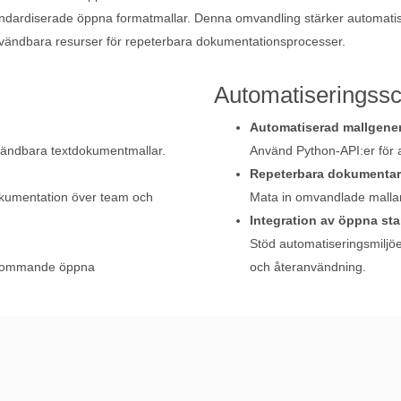
andardiserade öppna formatmallar. Denna omvandling stärker automatis
användbara resurser för repeterbara dokumentationsprocesser.
Automatiseringssc
Automatiserad mallgene
användbara textdokumentmallar.
Använd Python-API:er för a
Repeterbara dokumentar
okumentation över team och
Mata in omvandlade mallar
Integration av öppna st
Stöd automatiseringsmiljöer
erkommande öppna
och återanvändning.