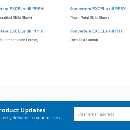
tera EXCELs till PPSM
Konvertera EXCELs till PPSX
enabled Slide Show)
(PowerPoint Slide Show)
tera EXCELs till PPTX
Konvertera EXCELs till RTF
ML presentation Format)
(Rich Text Format)
Product Updates
rectly delivered to your mailbox.