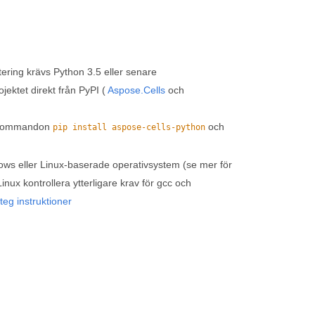
ering krävs Python 3.5 eller senare
ojektet direkt från PyPI (
Aspose.Cells
och
p-kommandon
och
pip install aspose-cells-python
ws eller Linux-baserade operativsystem (se mer för
Linux kontrollera ytterligare krav för gcc och
steg instruktioner