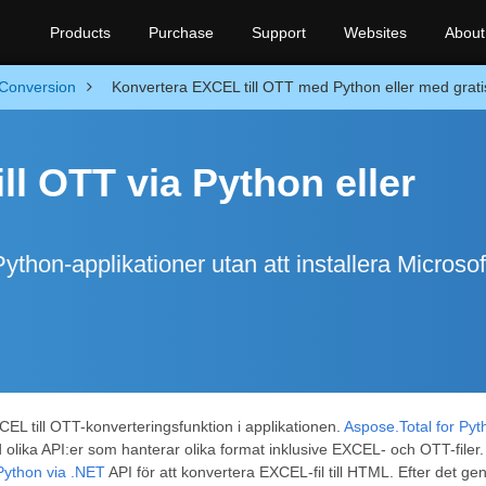
Products
Purchase
Support
Websites
About
Conversion
Konvertera EXCEL till OTT med Python eller med grati
ll OTT via Python eller
ython-applikationer utan att installera Microsof
CEL till OTT-konverteringsfunktion i applikationen.
Aspose.Total for Pyt
olika API:er som hanterar olika format inklusive EXCEL- och OTT-filer.
Python via .NET
API för att konvertera EXCEL-fil till HTML. Efter det 