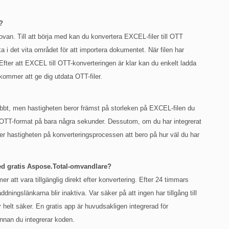
?
van. Till att börja med kan du konvertera EXCEL-filer till OTT
ka i det vita området för att importera dokumentet. När filen har
Efter att EXCEL till OTT-konverteringen är klar kan du enkelt ladda
 kommer att ge dig utdata OTT-filer.
bt, men hastigheten beror främst på storleken på EXCEL-filen du
l OTT-format på bara några sekunder. Dessutom, om du har integrerat
r hastigheten på konverteringsprocessen att bero på hur väl du har
med gratis Aspose.Total-omvandlare?
r att vara tillgänglig direkt efter konvertering. Efter 24 timmars
dningslänkarna blir inaktiva. Var säker på att ingen har tillgång till
r helt säker. En gratis app är huvudsakligen integrerad för
innan du integrerar koden.