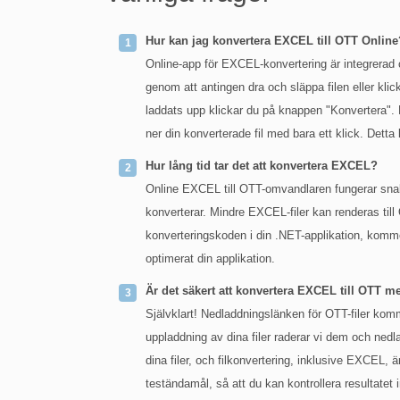
Hur kan jag konvertera EXCEL till OTT Online
Online-app för EXCEL-konvertering är integrerad o
genom att antingen dra och släppa filen eller klic
laddats upp klickar du på knappen "Konvertera". 
ner din konverterade fil med bara ett klick. Detta
Hur lång tid tar det att konvertera EXCEL?
Online EXCEL till OTT-omvandlaren fungerar snab
konverterar. Mindre EXCEL-filer kan renderas til
konverteringskoden i din .NET-applikation, komme
optimerat din applikation.
Är det säkert att konvertera EXCEL till OTT 
Självklart! Nedladdningslänken för OTT-filer komme
uppladdning av dina filer raderar vi dem och nedlad
dina filer, och filkonvertering, inklusive EXCEL, ä
teständamål, så att du kan kontrollera resultatet 