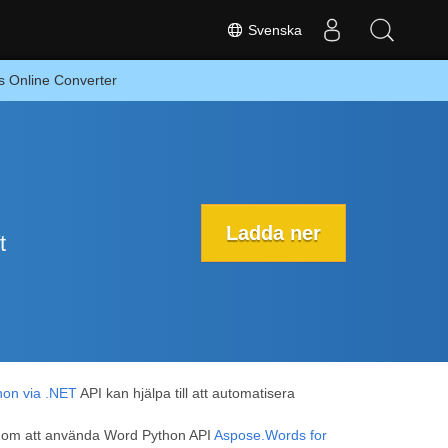
Svenska
s Online Converter
Ladda ner
t
hon via .NET
API kan hjälpa till att automatisera
genom att använda Word Python API
Aspose.Words for