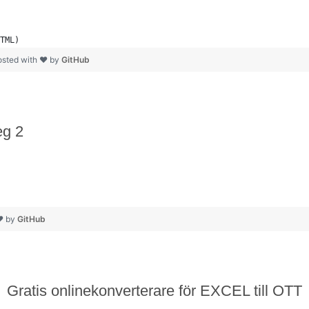
TML)
osted with ❤ by
GitHub
eg 2
❤ by
GitHub
Gratis onlinekonverterare för EXCEL till OTT