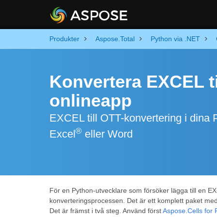
Produkter
Aspose.Total
Python via .NET
Konvertera EXCEL ti
onlineapp
EXCEL till OTT-konvertering i dina P
®
Excel
eller Word
För en Python-utvecklare som försöker lägga till en EX
konverteringsprocessen. Det är ett komplett paket med 
Det är främst i två steg. Använd först
Aspose.Cells for 