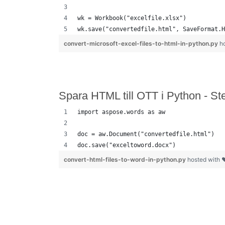
wk = Workbook("excelfile.xlsx")
wk.save("convertedfile.html", SaveFormat.H
convert-microsoft-excel-files-to-html-in-python.py
h
Spara HTML till OTT i Python - St
import aspose.words as aw
doc = aw.Document("convertedfile.html")
doc.save("exceltoword.docx")
convert-html-files-to-word-in-python.py
hosted with 