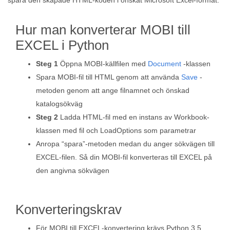
spara den skapade HTML-koden i önskat Microsoft Excel-format.
Hur man konverterar MOBI till
EXCEL i Python
Steg 1
Öppna MOBI-källfilen med
Document
-klassen
Spara MOBI-fil till HTML genom att använda
Save
-
metoden genom att ange filnamnet och önskad
katalogsökväg
Steg 2
Ladda HTML-fil med en instans av Workbook-
klassen med fil och LoadOptions som parametrar
Anropa “spara”-metoden medan du anger sökvägen till
EXCEL-filen. Så din MOBI-fil konverteras till EXCEL på
den angivna sökvägen
Konverteringskrav
För MOBI till EXCEL-konvertering krävs Python 3.5