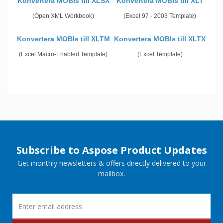
Konvertera MOBIs till XLSX
Konvertera MOBIs till XLT
(Open XML Workbook)
(Excel 97 - 2003 Template)
Konvertera MOBIs till XLTM
Konvertera MOBIs till XLTX
(Excel Macro-Enabled Template)
(Excel Template)
Subscribe to Aspose Product Updates
Get monthly newsletters & offers directly delivered to your
mailbox.