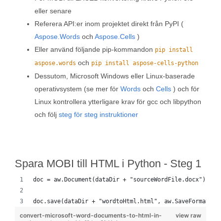
eller senare
Referera API:er inom projektet direkt från PyPI (
Aspose.Words
och
Aspose.Cells
)
Eller använd följande pip-kommandon
pip install
och
aspose.words
pip install aspose-cells-python
Dessutom, Microsoft Windows eller Linux-baserade
operativsystem (se mer för
Words
och
Cells
) och för
Linux kontrollera ytterligare krav för gcc och libpython
och följ
steg för steg instruktioner
Spara MOBI till HTML i Python - Steg 1
doc = aw.Document(dataDir + "sourceWordFile.docx")
doc.save(dataDir + "wordtoHtml.html", aw.SaveFormat.HT
convert-microsoft-word-documents-to-html-in-
view raw