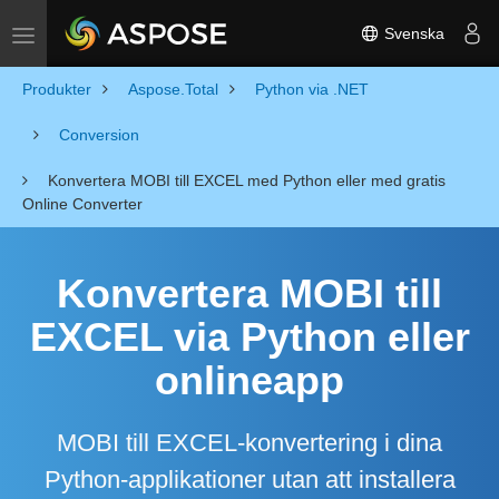
Svenska
Toggle navigation
Produkter
Aspose.Total
Python via .NET
Conversion
Konvertera MOBI till EXCEL med Python eller med gratis
Online Converter
Konvertera MOBI till
EXCEL via Python eller
onlineapp
MOBI till EXCEL-konvertering i dina
Python-applikationer utan att installera