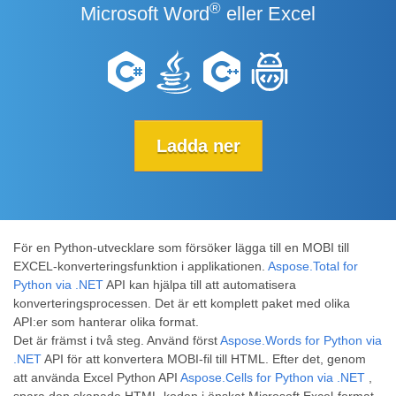
®
Microsoft Word
eller Excel
Ladda ner
För en Python-utvecklare som försöker lägga till en MOBI till
EXCEL-konverteringsfunktion i applikationen.
Aspose.Total for
Python via .NET
API kan hjälpa till att automatisera
konverteringsprocessen. Det är ett komplett paket med olika
API:er som hanterar olika format.
Det är främst i två steg. Använd först
Aspose.Words for Python via
.NET
API för att konvertera MOBI-fil till HTML. Efter det, genom
att använda Excel Python API
Aspose.Cells for Python via .NET
,