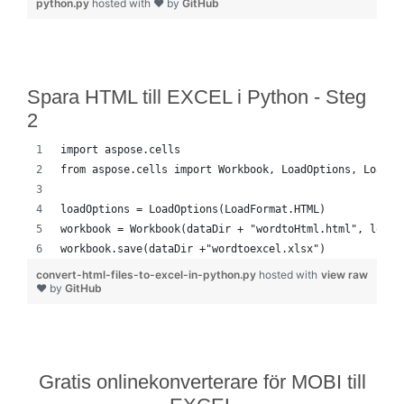
python.py
hosted with ❤ by
GitHub
Spara HTML till EXCEL i Python - Steg
2
import aspose.cells
from aspose.cells import Workbook, LoadOptions, LoadFo
loadOptions = LoadOptions(LoadFormat.HTML)
workbook = Workbook(dataDir + "wordtoHtml.html", loadO
workbook.save(dataDir +"wordtoexcel.xlsx")
convert-html-files-to-excel-in-python.py
hosted with
view raw
❤ by
GitHub
Gratis onlinekonverterare för MOBI till