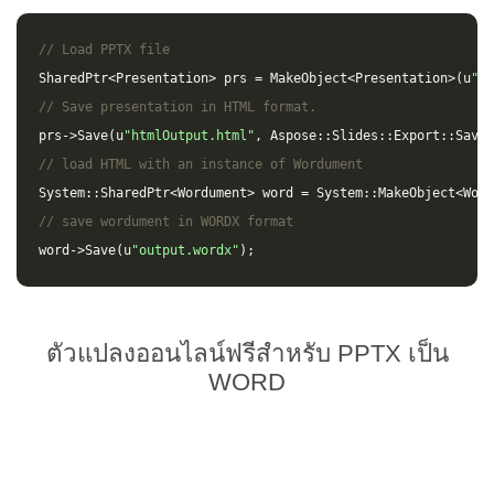
// Load PPTX file
SharedPtr
<
Presentation
>
prs
=
MakeObject
<
Presentation
>(
u
"in
// Save presentation in HTML format.
prs
->
Save
(
u
"htmlOutput.html"
,
Aspose
::
Slides
::
Export
::
SaveF
// load HTML with an instance of Wordument
System
::
SharedPtr
<
Wordument
>
word
=
System
::
MakeObject
<
Word
// save wordument in WORDX format
word
->
Save
(
u
"output.wordx"
);
ตัวแปลงออนไลน์ฟรีสำหรับ PPTX เป็น
WORD