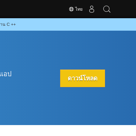
ไทย
่าน C ++
บแอป
ดาวน์โหลด