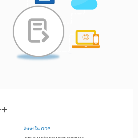
++
ค้นหาใน ODP