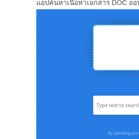
แอปค้นหาเนื้อหาเอกสาร DOC ออน