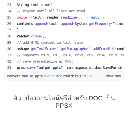
String
text
 = 
null
;
// repeat until all lines are read
while
 ((
text
 = 
reader
.
readLine
()) != 
null
) {
contents
.
append
(
text
).
append
(
System
.
getProperty
(
"line.s
}
reader
.
close
();
// add HTML content in text frame
ashape
.
getTextFrame
().
getParagraphs
().
addFromHtml
(
conte
// supports POTM, POT, POTX, PPSM, PPS, PPSX, PPTM, PPT
// save presentation as Pptx
pres
.
save
(
"output.pptx"
, 
com
.
aspose
.
slides
.
SaveFormat
.
P
convert-doc-to-pptx.java
hosted with ❤ by
GitHub
view raw
ตัวแปลงออนไลน์ฟรีสำหรับ DOC เป็น
PPSX