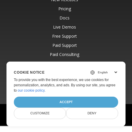
Pricing
Docs
Live Demos
Free Support
Paid Support
Paid Consulting
Blog
Websites
COOKIE NOTICE
To provide you with the best experience, we use cookies for
About
personalization, analytics, and ads. By using our site, you agree
to
our cookie policy
.
ACCEPT
© Aspose Pty Ltd 2001-2026.
All Rights Reserved.
CUSTOMIZE
DENY
Privacy Policy
Terms of use
Contact