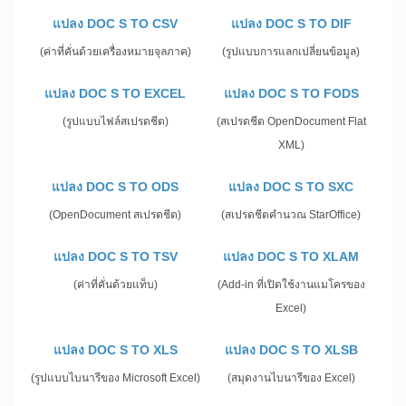
แปลง DOC S TO CSV
แปลง DOC S TO DIF
(ค่าที่คั่นด้วยเครื่องหมายจุลภาค)
(รูปแบบการแลกเปลี่ยนข้อมูล)
แปลง DOC S TO EXCEL
แปลง DOC S TO FODS
(รูปแบบไฟล์สเปรดชีต)
(สเปรดชีต OpenDocument Flat
XML)
แปลง DOC S TO ODS
แปลง DOC S TO SXC
(OpenDocument สเปรดชีต)
(สเปรดชีตคำนวณ StarOffice)
แปลง DOC S TO TSV
แปลง DOC S TO XLAM
(ค่าที่คั่นด้วยแท็บ)
(Add-in ที่เปิดใช้งานแมโครของ
Excel)
แปลง DOC S TO XLS
แปลง DOC S TO XLSB
(รูปแบบไบนารีของ Microsoft Excel)
(สมุดงานไบนารีของ Excel)