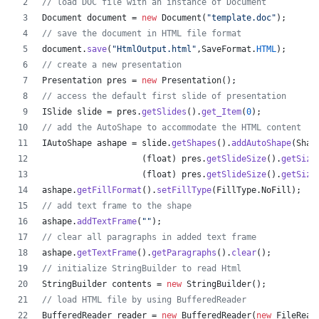
// load DOC file with an instance of Document
Document
document
 = 
new
Document
(
"template.doc"
);
// save the document in HTML file format
document
.
save
(
"HtmlOutput.html"
,
SaveFormat
.
HTML
);
// create a new presentation 
Presentation
pres
 = 
new
Presentation
();
// access the default first slide of presentation
ISlide
slide
 = 
pres
.
getSlides
().
get_Item
(
0
);
// add the AutoShape to accommodate the HTML content
IAutoShape
ashape
 = 
slide
.
getShapes
().
addAutoShape
(
Shap
                    (
float
) 
pres
.
getSlideSize
().
getSize
                    (
float
) 
pres
.
getSlideSize
().
getSize
ashape
.
getFillFormat
().
setFillType
(
FillType
.
NoFill
);
// add text frame to the shape
ashape
.
addTextFrame
(
""
);
// clear all paragraphs in added text frame
ashape
.
getTextFrame
().
getParagraphs
().
clear
();
// initialize StringBuilder to read Html
StringBuilder
contents
 = 
new
StringBuilder
();
// load HTML file by using BufferedReader
BufferedReader
reader
 = 
new
BufferedReader
(
new
FileRead