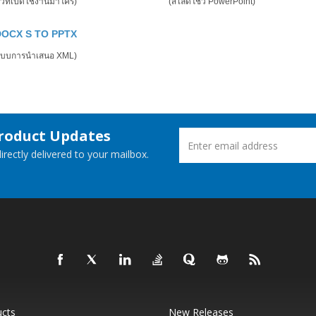
ว์ที่เปิดใช้งานมาโคร)
(สไลด์โชว์ PowerPoint)
DOCX S TO PPTX
ปแบบการนำเสนอ XML)
Product Updates
rectly delivered to your mailbox.
ucts
New Releases