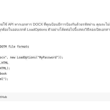
้โดยใช้ API หากเอกสาร DOCX ที่คุณป้อนมีการป้องกันด้วยรหัสผ่าน คุณจะไ
ถูกต้องในออบเจกต์ LoadOptions ตัวอย่างโค้ดต่อไปนี้แสดงวิธีลองเปิดเอกสาร
DOTM file formats
ocx", new LoadOptions("MyPassword"));
.HTML
HTML);
book
ml");
itHub