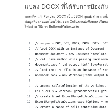
แปลง DOCX ที่ได้รับการป้องกั
ขณะที่คุณกำลังแปลง DOCX เป็น JSON คุณยังสามารถตั้งค
ข้อมูลที่จะส่งออกโดยใช้เมธอด Cells.createRange เรีย
ไฟล์ผ่าน วิธีการ BufferedWriter.write
// supports DOC, DOT, DOCX, DOCM, DOTX, DOT
// load DOCX with an instance of Document
Document document = new Document("template.
// call Save method while passing SaveForma
document.save("html_output.html",SaveFormat
// load the HTML file in an instance of Wor
Workbook book = new Workbook("html_output.h
// access CellsCollection of the worksheet 
Cells cells = workbook.getWorksheets().get(
// create & set ExportRangeToJsonOptions fo
ExportRangeToJsonOptions exportOptions = ne
// create a range of cells containing data 