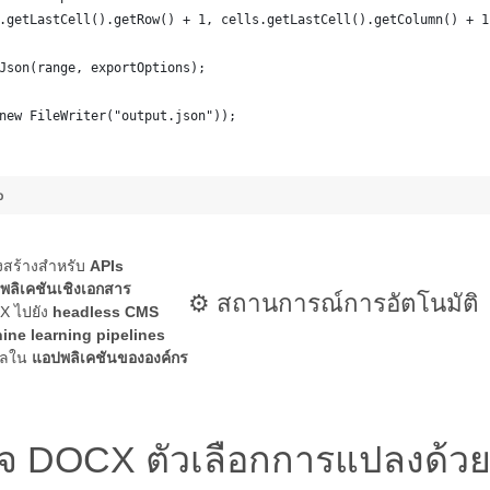
.getLastCell().getRow() + 1, cells.getLastCell().getColumn() + 1
Json(range, exportOptions);
new FileWriter("output.json"));
b
งสร้างสำหรับ
APIs
พลิเคชันเชิงเอกสาร
⚙️ สถานการณ์การอัตโนมัติ
X ไปยัง
headless CMS
ine learning pipelines
มูลใน
แอปพลิเคชันขององค์กร
จ DOCX ตัวเลือกการแปลงด้วย