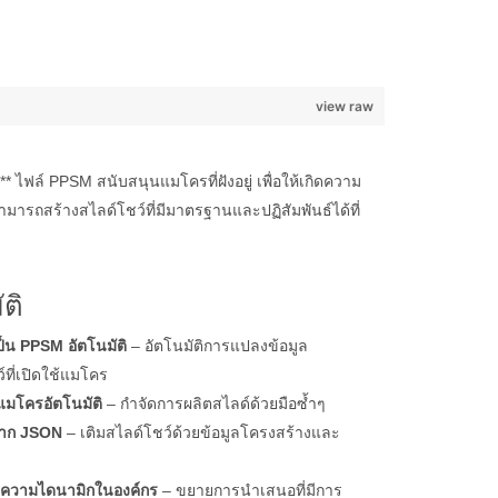
view raw
ไฟล์ PPSM สนับสนุนแมโครที่ฝังอยู่ เพื่อให้เกิดความ
รถสร้างสไลด์โชว์ที่มีมาตรฐานและปฏิสัมพันธ์ได้ที่
ติ
็น PPSM อัตโนมัติ
– อัตโนมัติการแปลงข้อมูล
ที่เปิดใช้แมโคร
้แมโครอัตโนมัติ
– กำจัดการผลิตสไลด์ด้วยมือซ้ำๆ
์จาก JSON
– เติมสไลด์โชว์ด้วยข้อมูลโครงสร้างและ
มีความไดนามิกในองค์กร
– ขยายการนำเสนอที่มีการ