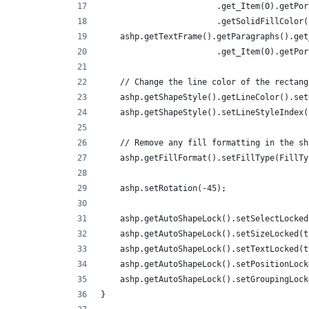
                        .get_Item(0).getPor
                        .getSolidFillColor(
    ashp.getTextFrame().getParagraphs().get
                        .get_Item(0).getPor
    // Change the line color of the rectang
    ashp.getShapeStyle().getLineColor().set
    ashp.getShapeStyle().setLineStyleIndex(
    // Remove any fill formatting in the sh
    ashp.getFillFormat().setFillType(FillTy
    ashp.setRotation(-45);
    ashp.getAutoShapeLock().setSelectLocked
    ashp.getAutoShapeLock().setSizeLocked(t
    ashp.getAutoShapeLock().setTextLocked(t
    ashp.getAutoShapeLock().setPositionLock
    ashp.getAutoShapeLock().setGroupingLock
}