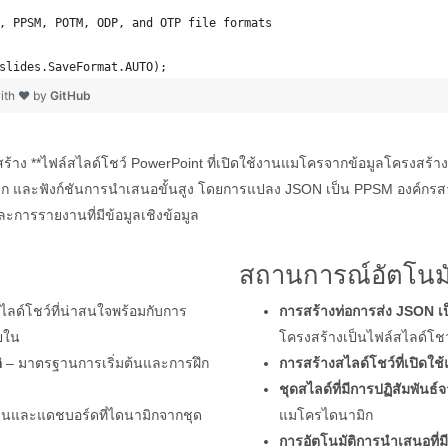
, PPSM, POTM, ODP, and OTP file formats 
slides.SaveFormat.AUTO); 
ith ❤ by
GitHub
าง **ไฟล์สไลด์โชว์ PowerPoint ที่เปิดใช้งานแมโครจากข้อมูลโครงสร้าง** 
ก และฟังก์ชันการนำเสนอขั้นสูง โดยการแปลง JSON เป็น PPSM องค์กรสามา
การรายงานที่มีข้อมูลเชิงข้อมูล
สถานการณ์อัตโนมั
ไลด์โชว์ที่น่าสนใจพร้อมกับการ
การสร้างท่อการส่ง JSON เป
ายใน
โครงสร้างเป็นไฟล์สไลด์โชว์
ิ
– มาตรฐานการเริ่มต้นและการฝึก
การสร้างสไลด์โชว์ที่เปิดใช
ชุดสไลด์ที่มีการปฏิสัมพันธ
านและแดชบอร์ดที่ไดนามิกจากชุด
แมโครไดนามิก
การอัตโนมัติการนำเสนอที่