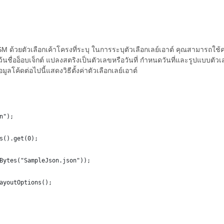
SM ด้วยตัวเลือกเค้าโครงที่ระบุ ในการระบุตัวเลือกเลย์เอาต์ คุณสามารถใช
เว้นชื่ออ็อบเจ็กต์ แปลงสตริงเป็นตัวเลขหรือวันที่ กำหนดวันที่และรูปแบบตัว
ค้ดต่อไปนี้แสดงวิธีตั้งค่าตัวเลือกเลย์เอาต์
n");
s().get(0);
Bytes("SampleJson.json"));
ayoutOptions();