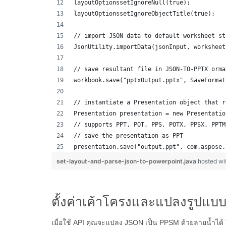
layoutOptionssetIgnoreNull(true);
layoutOptionssetIgnoreObjectTitle(true);
// import JSON data to default worksheet st
JsonUtility.importData(jsonInput, worksheet
// save resultant file in JSON-TO-PPTX orma
workbook.save("pptxOutput.pptx", SaveFormat
// instantiate a Presentation object that r
Presentation presentation = new Presentatio
// supports PPT, POT, PPS, POTX, PPSX, PPTM
// save the presentation as PPT
presentation.save("output.ppt", com.aspose.
set-layout-and-parse-json-to-powerpoint.java
hosted w
ตั้งค่าเค้าโครงและแปลงรูปแบ
เมื่อใช้ API คุณจะแปลง JSON เป็น PPSM ด้วยลายน้ำได้