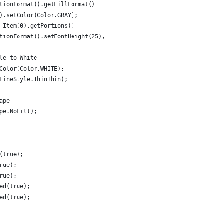
tionFormat().getFillFormat()
).setColor(Color.GRAY);
_Item(0).getPortions()
tionFormat().setFontHeight(25);
le to White
Color(Color.WHITE);
LineStyle.ThinThin);
ape
pe.NoFill);
(true);
rue);
rue);
ed(true);
ed(true);