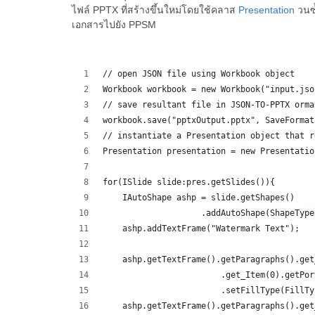
ไฟล์ PPTX ที่สร้างขึ้นใหม่โดยใช้คลาส
Presentation
วนซ้
เอกสารไปยัง PPSM
// open JSON file using Workbook object
Workbook workbook = new Workbook("input.jso
// save resultant file in JSON-TO-PPTX orma
workbook.save("pptxOutput.pptx", SaveFormat
// instantiate a Presentation object that r
Presentation presentation = new Presentatio
for(ISlide slide:pres.getSlides()){
    IAutoShape ashp = slide.getShapes()
                    .addAutoShape(ShapeType
    ashp.addTextFrame("Watermark Text");
    ashp.getTextFrame().getParagraphs().get
                        .get_Item(0).getPor
                        .setFillType(FillTy
    ashp.getTextFrame().getParagraphs().get