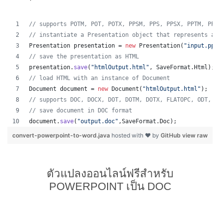
// supports POTM, POT, POTX, PPSM, PPS, PPSX, PPTM, PPT
// instantiate a Presentation object that represents a 
Presentation
presentation
 = 
new
Presentation
(
"input.ppt
// save the presentation as HTML
presentation
.
save
(
"htmlOutput.html"
, 
SaveFormat
.
Html
);
// load HTML with an instance of Document
Document
document
 = 
new
Document
(
"htmlOutput.html"
);
// supports DOC, DOCX, DOT, DOTM, DOTX, FLATOPC, ODT, O
// save document in DOC format
document
.
save
(
"output.doc"
,
SaveFormat
.
Doc
);   
convert-powerpoint-to-word.java
hosted with ❤ by
GitHub
view raw
ตัวแปลงออนไลน์ฟรีสำหรับ
POWERPOINT เป็น DOC