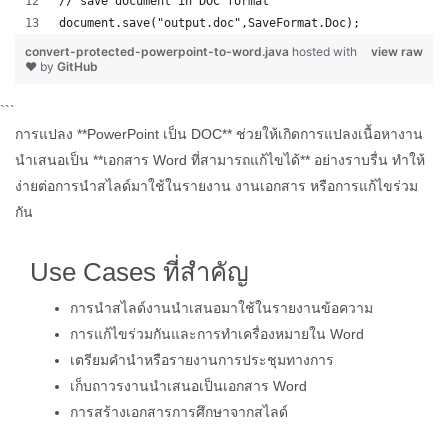
// save document in DOC format
document.save("output.doc",SaveFormat.Doc);   
convert-protected-powerpoint-to-word.java
hosted with
view raw
❤ by
GitHub
```
การแปลง **PowerPoint เป็น DOC** ช่วยให้เกิดการแปลงเนื้อหางาน
นำเสนอเป็น **เอกสาร Word ที่สามารถแก้ไขได้** อย่างราบรื่น ทำให้
ง่ายต่อการนำสไลด์มาใช้ในรายงาน งานเอกสาร หรือการแก้ไขร่วม
กัน
Use Cases ที่สำคัญ
การนำสไลด์งานนำเสนอมาใช้ในรายงานข้อความ
การแก้ไขร่วมกันและการทำเครื่องหมายใน Word
เตรียมคำนำหรือรายงานการประชุมทางการ
เก็บถาวรงานนำเสนอเป็นเอกสาร Word
การสร้างเอกสารการศึกษาจากสไลด์