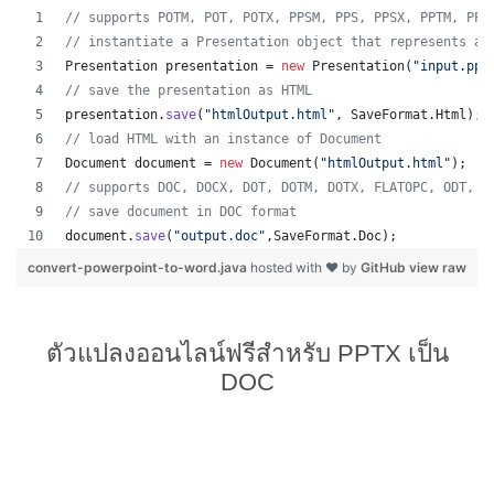
// supports POTM, POT, POTX, PPSM, PPS, PPSX, PPTM, PPT
// instantiate a Presentation object that represents a 
Presentation
presentation
 = 
new
Presentation
(
"input.ppt
// save the presentation as HTML
presentation
.
save
(
"htmlOutput.html"
, 
SaveFormat
.
Html
);
// load HTML with an instance of Document
Document
document
 = 
new
Document
(
"htmlOutput.html"
);
// supports DOC, DOCX, DOT, DOTM, DOTX, FLATOPC, ODT, O
// save document in DOC format
document
.
save
(
"output.doc"
,
SaveFormat
.
Doc
);   
convert-powerpoint-to-word.java
hosted with ❤ by
GitHub
view raw
ตัวแปลงออนไลน์ฟรีสำหรับ PPTX เป็น
DOC