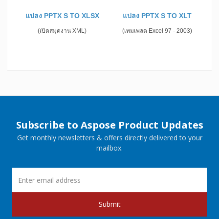
แปลง PPTX S TO XLSX
แปลง PPTX S TO XLT
(เปิดสมุดงาน XML)
(เทมเพลต Excel 97 - 2003)
Subscribe to Aspose Product Updates
Get monthly newsletters & offers directly delivered to your
mailbox.
Submit