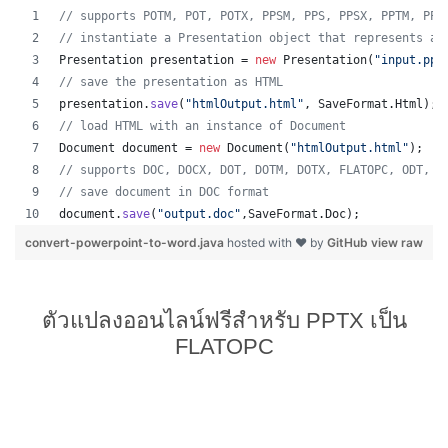
// supports POTM, POT, POTX, PPSM, PPS, PPSX, PPTM, PPT
// instantiate a Presentation object that represents a 
Presentation
presentation
 = 
new
Presentation
(
"input.ppt
// save the presentation as HTML
presentation
.
save
(
"htmlOutput.html"
, 
SaveFormat
.
Html
);
// load HTML with an instance of Document
Document
document
 = 
new
Document
(
"htmlOutput.html"
);
// supports DOC, DOCX, DOT, DOTM, DOTX, FLATOPC, ODT, O
// save document in DOC format
document
.
save
(
"output.doc"
,
SaveFormat
.
Doc
);   
convert-powerpoint-to-word.java
hosted with ❤ by
GitHub
view raw
ตัวแปลงออนไลน์ฟรีสำหรับ PPTX เป็น
FLATOPC