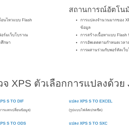
สถานการณ์อัตโนมั
ื่อนไหวแบบ Flash
การแปลงจำนวนมากของ XPS 
ข้อมูล
ฟอร์มเว็บโบราณ
การสร้างเนื้อหาแบบ Flash 
รศึกษา
การอัพเดตตามกำหนดเวลาสำห
การผสานร่วมกับพอร์ทัลเว
วจ XPS ตัวเลือกการแปลงด้วย 
PS S TO DIF
แปลง XPS S TO EXCEL
ารแลกเปลี่ยนข้อมูล)
(รูปแบบไฟล์สเปรดชีต)
XPS S TO ODS
แปลง XPS S TO SXC