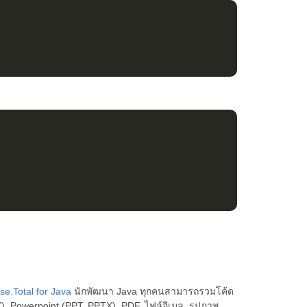
se.Total for Java
นักพัฒนา Java ทุกคนสามารถรวมโค้ด
, Powerpoint (PPT, PPTX), PDF, ไฟล์อีเมล, รูปภาพ