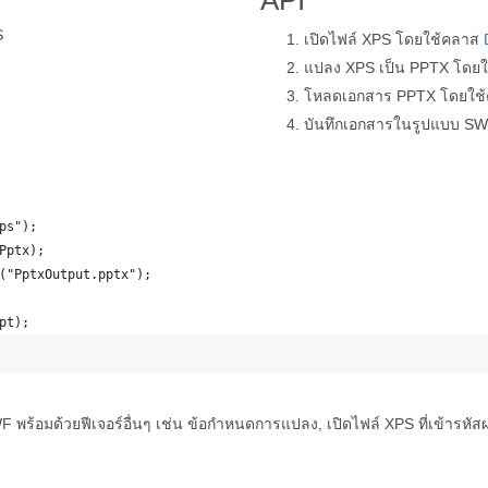
API
S
เปิดไฟล์ XPS โดยใช้คลาส
แปลง XPS เป็น PPTX โดยใช
โหลดเอกสาร PPTX โดยใช
บันทึกเอกสารในรูปแบบ S
ps");
Pptx); 
("PptxOutput.pptx");
pt); 
WF พร้อมด้วยฟีเจอร์อื่นๆ เช่น ข้อกำหนดการแปลง, เปิดไฟล์ XPS ที่เข้ารหัส