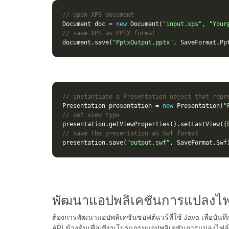
// open XPS document
Document
doc
=
new
Document
(
"input.xps"
,
"Your
// save XPS as PPTX format 
document
.
save
(
"PptxOutput.pptx"
,
SaveFormat
.
Pp
// instantiate a Presentation object that repr
Presentation
presentation
=
new
Presentation
(
"
// set view type
presentation
.
getViewProperties
().
setLastView
((
// save the presentation as Swf format
presentation
.
save
(
"output.swf"
,
SaveFormat
.
Swf
พัฒนาแอปพลิเคชันการแปลงไฟล
ต้องการพัฒนาแอปพลิเคชันซอฟต์แวร์ที่ใช้ Java เพื่อบัน
API ข้างต้นเพื่อเขียนโปรแกรมแอปพลิเคชันการแปลงไฟล์