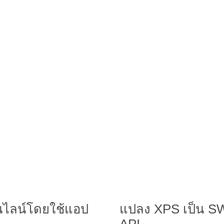
นไลน์โดยใช้แอป
แปลง XPS เป็น SW