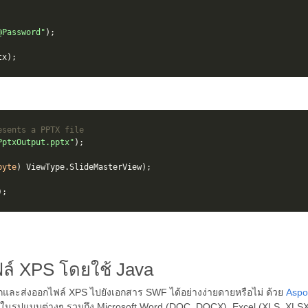
@Password"
);
tx
);
esents a PPTX file
PptxOutput.pptx"
);
byte
)
ViewType
.
SlideMasterView
);
);
์ XPS โดยใช้ Java
ทึกและส่งออกไฟล์ XPS ไปยังเอกสาร SWF ได้อย่างง่ายดายหรือไม่ ด้วย
Aspo
ในรูปแบบต่างๆ รวมถึง Microsoft Word (DOC, DOCX), Excel (XLS, XLSX)