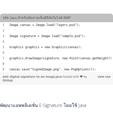
รหัส Java สำหรับเพิ่มลายเซ็นดิจิทัลในไฟล์ BMP
Image canvas = Image.load("layers.psd");
Image signature = Image.load("sample.psd");
Graphics graphics = new Graphics(canvas);
graphics.drawImage(signature, new Point(canvas.getHeight()
canvas.save("SignedImage.png", new PngOptions());
add-digital-signature-to-an-image.java
hosted with ❤ by
view raw
GitHub
พัฒนาแอพพลิเคชั่น E-Signature โดยใช้ Java