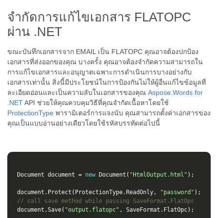
จำกัดการแก้ไขเอกสาร FLATOPC
ผ่าน .NET
ขณะบันทึกเอกสารจาก EMAIL เป็น FLATOPC คุณอาจต้องปกป้อง
เอกสารที่ส่งออกของคุณ บางครั้ง คุณอาจต้องจำกัดความสามารถใน
การแก้ไขเอกสารและอนุญาตเฉพาะการดำเนินการบางอย่างกับ
เอกสารเท่านั้น สิ่งนี้มีประโยชน์ในการป้องกันไม่ให้ผู้อื่นแก้ไขข้อมูลที่
ละเอียดอ่อนและเป็นความลับในเอกสารของคุณ
Aspose.Words for
.NET
API ช่วยให้คุณควบคุมวิธีที่คุณจำกัดเนื้อหาโดยใช้
ProtectionType
พารามิเตอร์การแจงนับ คุณสามารถตั้งค่าเอกสารของ
คุณเป็นแบบอ่านอย่างเดียวโดยใช้รหัสบรรทัดต่อไปนี้
Document
document
=
new
Document
(
"HtmlOutput.html"
);
document
.
Protect
(
ProtectionType
.
ReadOnly
,
"password"
);
// call save method while passing SaveFormat.FlatOpc
document
.
Save
(
"output.flatopc"
,
SaveFormat
.
FlatOpc
);