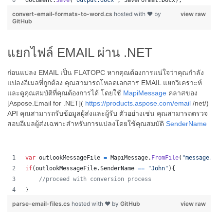
document
.
Save
(
"output.docx"
,
SaveFormat
.
Docx
)
;
convert-email-formats-to-word.cs
hosted with ❤ by
view raw
GitHub
แยกไฟล์ EMAIL ผ่าน .NET
ก่อนแปลง EMAIL เป็น FLATOPC หากคุณต้องการแน่ใจว่าคุณกำลัง
แปลงอีเมลที่ถูกต้อง คุณสามารถโหลดเอกสาร EMAIL แยกวิเคราะห์
และดูคุณสมบัติที่คุณต้องการได้ โดยใช้
MapiMessage
คลาสของ
[Aspose.Email for .NET](
https://products.aspose.com/email
/net/)
API คุณสามารถรับข้อมูลผู้ส่งและผู้รับ ตัวอย่างเช่น คุณสามารถตรวจ
สอบอีเมลผู้ส่งเฉพาะสำหรับการแปลงโดยใช้คุณสมบัติ
SenderName
var
outlookMessageFile
=
MapiMessage
.
FromFile
(
"message.m
if
(
outlookMessageFile
.
SenderName
==
"John"
)
{
//proceed with conversion process
}
parse-email-files.cs
hosted with ❤ by
GitHub
view raw