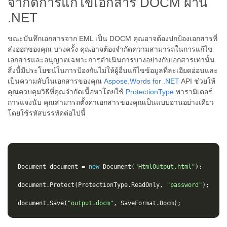
จำกัดการแก้ไขเอกสาร DOCM ผ่าน
.NET
ขณะบันทึกเอกสารจาก EML เป็น DOCM คุณอาจต้องปกป้องเอกสารที่
ส่งออกของคุณ บางครั้ง คุณอาจต้องจำกัดความสามารถในการแก้ไข
เอกสารและอนุญาตเฉพาะการดำเนินการบางอย่างกับเอกสารเท่านั้น
สิ่งนี้มีประโยชน์ในการป้องกันไม่ให้ผู้อื่นแก้ไขข้อมูลที่ละเอียดอ่อนและ
เป็นความลับในเอกสารของคุณ
Aspose.Words for .NET
API ช่วยให้
คุณควบคุมวิธีที่คุณจำกัดเนื้อหาโดยใช้
ProtectionType
พารามิเตอร์
การแจงนับ คุณสามารถตั้งค่าเอกสารของคุณเป็นแบบอ่านอย่างเดียว
โดยใช้รหัสบรรทัดต่อไปนี้
Document
document
=
new
Document
(
"HtmlOutput.html"
);
document
.
Protect
(
ProtectionType
.
ReadOnly
,
"password"
);
document
.
Save
(
"output.docm"
,
SaveFormat
.
Docm
);