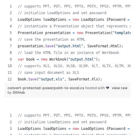
// supports PPT, POT, PPS, PPTX, POTX, PPSX, PPTM, PPSM
// initialize LoadOptions and set password
LoadOptions
loadOptions
=
new
LoadOptions
{
Password
=
"
// instantiate a Presentation object that represents a 
Presentation
presentation
=
new
Presentation
(
"template.
// save the presentation as HTML
presentation
.
Save
(
"output.html"
,
SaveFormat
.
Html
)
;
// load the HTML file in an instance of Workbook
var
book
=
new
Workbook
(
"output.html"
)
;
// supports XLS, XLSX, XLSB, XLSM, XLT, XLTX, XLTM, XLA
// save input document as XLS
book
.
Save
(
"output.xls"
,
SaveFormat
.
Xls
)
;
convert-protected-powerpoint-to-excel.cs
hosted with ❤
view raw
by
GitHub
// supports PPT, POT, PPS, PPTX, POTX, PPSX, PPTM, PPSM
// initialize LoadOptions and set password
LoadOptions
loadOptions
=
new
LoadOptions
{
Password
=
"