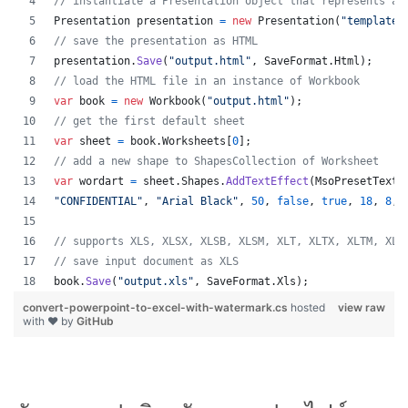
// instantiate a Presentation object that represents a 
Presentation
presentation
=
new
Presentation
(
"template.
// save the presentation as HTML
presentation
.
Save
(
"output.html"
,
SaveFormat
.
Html
)
;
// load the HTML file in an instance of Workbook
var
book
=
new
Workbook
(
"output.html"
)
;
// get the first default sheet
var
sheet
=
book
.
Worksheets
[
0
]
;
// add a new shape to ShapesCollection of Worksheet
var
wordart
=
sheet
.
Shapes
.
AddTextEffect
(
MsoPresetTextE
"CONFIDENTIAL"
,
"Arial Black"
,
50
,
false
,
true
,
18
,
8
,
// supports XLS, XLSX, XLSB, XLSM, XLT, XLTX, XLTM, XLA
// save input document as XLS
book
.
Save
(
"output.xls"
,
SaveFormat
.
Xls
)
;
convert-powerpoint-to-excel-with-watermark.cs
hosted
view raw
with ❤ by
GitHub