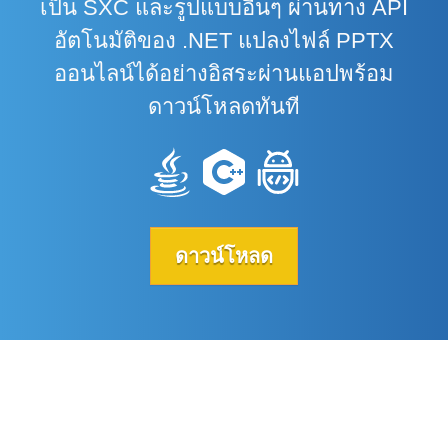
เป็น SXC และรูปแบบอื่นๆ ผ่านทาง API
อัตโนมัติของ .NET แปลงไฟล์ PPTX
ออนไลน์ได้อย่างอิสระผ่านแอปพร้อม
ดาวน์โหลดทันที
ดาวน์โหลด