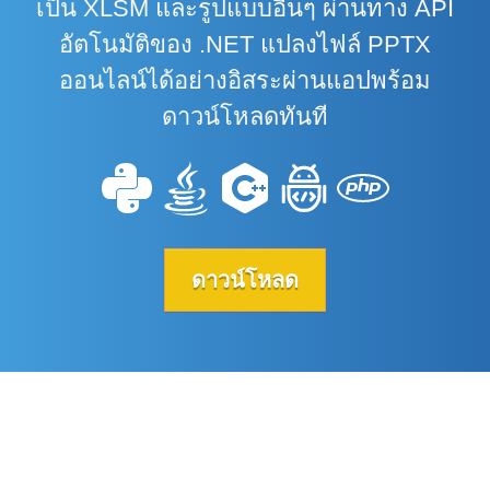
เป็น XLSM และรูปแบบอื่นๆ ผ่านทาง API
อัตโนมัติของ .NET แปลงไฟล์ PPTX
ออนไลน์ได้อย่างอิสระผ่านแอปพร้อม
ดาวน์โหลดทันที
ดาวน์โหลด