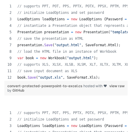
// supports PPT, POT, PPS, PPTX, POTX, PPSX, PPTM, PPSM
// initialize LoadOptions and set password
LoadOptions
loadOptions
=
new
LoadOptions
{
Password
=
"
// instantiate a Presentation object that represents a 
Presentation
presentation
=
new
Presentation
(
"template.
// save the presentation as HTML
presentation
.
Save
(
"output.html"
,
SaveFormat
.
Html
)
;
// load the HTML file in an instance of Workbook
var
book
=
new
Workbook
(
"output.html"
)
;
// supports XLS, XLSX, XLSB, XLSM, XLT, XLTX, XLTM, XLA
// save input document as XLS
book
.
Save
(
"output.xls"
,
SaveFormat
.
Xls
)
;
convert-protected-powerpoint-to-excel.cs
hosted with ❤
view raw
by
GitHub
// supports PPT, POT, PPS, PPTX, POTX, PPSX, PPTM, PPSM
// initialize LoadOptions and set password
LoadOptions
loadOptions
=
new
LoadOptions
{
Password
=
"