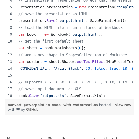
// instantiate a Presentation object that represents a 
Presentation
presentation
=
new
Presentation
(
"template.
// save the presentation as HTML
presentation
.
Save
(
"output.html"
,
SaveFormat
.
Html
)
;
// load the HTML file in an instance of Workbook
var
book
=
new
Workbook
(
"output.html"
)
;
// get the first default sheet
var
sheet
=
book
.
Worksheets
[
0
]
;
// add a new shape to ShapesCollection of Worksheet
var
wordart
=
sheet
.
Shapes
.
AddTextEffect
(
MsoPresetTextE
"CONFIDENTIAL"
,
"Arial Black"
,
50
,
false
,
true
,
18
,
8
,
// supports XLS, XLSX, XLSB, XLSM, XLT, XLTX, XLTM, XLA
// save input document as XLS
book
.
Save
(
"output.xls"
,
SaveFormat
.
Xls
)
;
convert-powerpoint-to-excel-with-watermark.cs
hosted
view raw
with ❤ by
GitHub