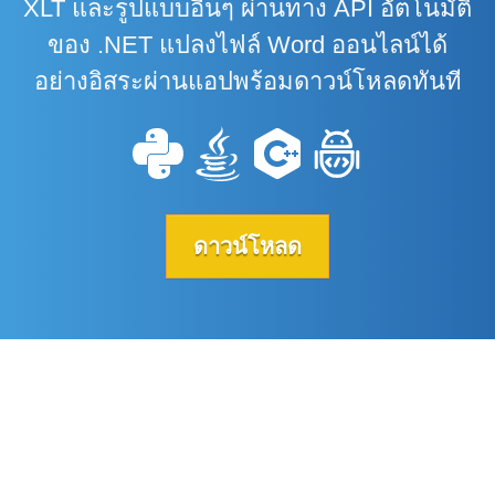
XLT และรูปแบบอื่นๆ ผ่านทาง API อัตโนมัติ
ของ .NET แปลงไฟล์ Word ออนไลน์ได้
อย่างอิสระผ่านแอปพร้อมดาวน์โหลดทันที
ดาวน์โหลด