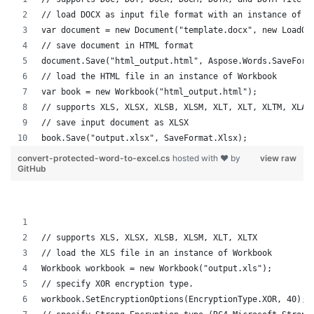
// load DOCX as input file format with an instance of D
var document = new Document("template.docx", new LoadOp
// save document in HTML format
document.Save("html_output.html", Aspose.Words.SaveForm
// load the HTML file in an instance of Workbook
var book = new Workbook("html_output.html");
// supports XLS, XLSX, XLSB, XLSM, XLT, XLT, XLTM, XLAM
// save input document as XLSX
book.Save("output.xlsx", SaveFormat.Xlsx);
convert-protected-word-to-excel.cs
hosted with ❤ by
view raw
GitHub
// supports XLS, XLSX, XLSB, XLSM, XLT, XLTX
// load the XLS file in an instance of Workbook
Workbook workbook = new Workbook("output.xls");
// specify XOR encryption type.
workbook.SetEncryptionOptions(EncryptionType.XOR, 40);