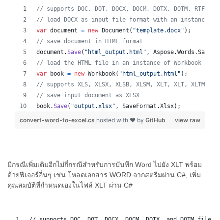
// supports DOC, DOT, DOCX, DOCM, DOTX, DOTM, RTF, Wo
// load DOCX as input file format with an instance of
var
document
=
new
Document
(
"template.docx"
)
;
// save document in HTML format
document
.
Save
(
"html_output.html"
,
Aspose
.
Words
.
SaveFo
// load the HTML file in an instance of Workbook
var
book
=
new
Workbook
(
"html_output.html"
)
;
// supports XLS, XLSX, XLSB, XLSM, XLT, XLT, XLTM, XL
// save input document as XLSX
book
.
Save
(
"output.xlsx"
,
SaveFormat
.
Xlsx
)
;
convert-word-to-excel.cs
hosted with ❤ by
GitHub
view raw
มีกรณีเพิ่มเติมอีกไม่กี่กรณีสำหรับการบันทึก Word ไปยัง XLT พร้อม
ด้วยฟีเจอร์อื่นๆ เช่น โหลดเอกสาร WORD จากสตรีมผ่าน C#, เพิ่ม
คุณสมบัติที่กำหนดเองในไฟล์ XLT ผ่าน C#
// supports DOC, DOT, DOCX, DOCM, DOTX, and DOTM file f