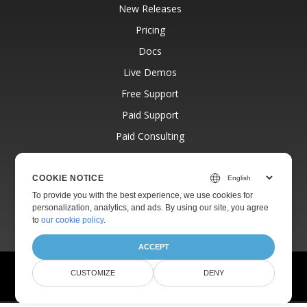
New Releases
Pricing
Docs
Live Demos
Free Support
Paid Support
Paid Consulting
Blog
Websites
COOKIE NOTICE
To provide you with the best experience, we use cookies for
About
personalization, analytics, and ads. By using our site, you agree
to
our cookie policy
.
ACCEPT
© Aspose Pty Ltd 2001-2026.
All Rights Reserved.
CUSTOMIZE
DENY
Privacy Policy
Terms of use
Contact