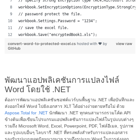
// specify Strong Encryption type (RC4,Microsoft Strong
workbook.SetEncryptionOptions(EncryptionType.StrongCryp
// password protect the file.
workbook.Settings.Password = "1234";
// save the excel file.
workbook.Save("encryptedBook1.xls");
convert-word-to-protected-excel.cs
hosted with ❤ by
view raw
GitHub
พัฒนาแอปพลิเคชันการแปลงไฟล์
Word โดยใช้ .NET
ต้องการพัฒนาแอปพลิเคชันซอฟต์แวร์บนพื้นฐาน .NET เพื่อบันทึกและ
ส่งออกไฟล์ Word ไปยังเอกสาร XLT ได้อย่างง่ายดายหรือไม่ ด้วย
Aspose.Total for .NET
นักพัฒนา .NET ทุกคนสามารถรวมโค้ด API
ข้างต้นเพื่อเขียนโปรแกรมแอปพลิเคชันการแปลงไฟล์ในรูปแบบต่างๆ
รวมถึง Microsoft Word, Excel, Powerpoint, PDF, ไฟล์อีเมล, รูปภาพ
และรูปแบบอื่นๆ ไลบรารี .NET ที่ทรงพลังสำหรับการแปลงเอกสาร
รองรับรูปแบบยอดนิยมมากมาย รวมถึงรูปแบบ Word ในการส่งออก