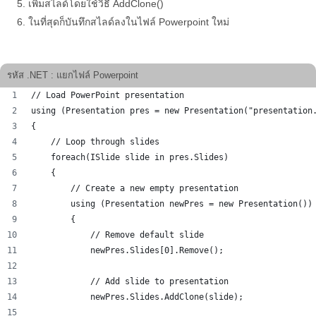
เพิ่มสไลด์โดยใช้วิธี AddClone()
ในที่สุดก็บันทึกสไลด์ลงในไฟล์ Powerpoint ใหม่
รหัส .NET : แยกไฟล์ Powerpoint
// Load PowerPoint presentation
using (Presentation pres = new Presentation("presentation
{
    // Loop through slides
    foreach(ISlide slide in pres.Slides)
    {
        // Create a new empty presentation
        using (Presentation newPres = new Presentation())
        {
            // Remove default slide
            newPres.Slides[0].Remove();
            // Add slide to presentation
            newPres.Slides.AddClone(slide);