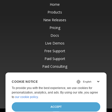
Home
Products
New Releases
Pricing
Docs
Live Demos
Free Support
Paid Support
Paid Consulting
Blog
Websites
COOKIE NOTICE
To provide you with the best experience, we use cookies for
About
personalization, analytics, and ads. By using our site, you agree
to
our cookie policy
.
ACCEPT