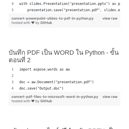
with slides.Presentation("presentation.pptx") as prese
    presentation.save("presentation.pdf", slides.expor
convert-powerpoint-slides-to-pdf-in-python.py
view raw
hosted with ❤ by
GitHub
บันทึก PDF เป็น WORD ใน Python - ขั้น
ตอนที่ 2
import aspose.words as aw
doc = aw.Document("presentation.pdf")
doc.save("Output.doc")
convert-pdf-files-to-microsoft-word-in-python.py
view raw
hosted with ❤ by
GitHub