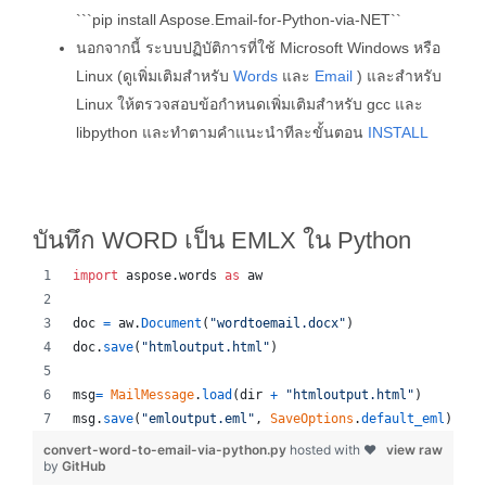
```pip install Aspose.Email-for-Python-via-NET``
นอกจากนี้ ระบบปฏิบัติการที่ใช้ Microsoft Windows หรือ
Linux (ดูเพิ่มเติมสำหรับ
Words
และ
Email
) และสำหรับ
Linux ให้ตรวจสอบข้อกำหนดเพิ่มเติมสำหรับ gcc และ
libpython และทำตามคำแนะนำทีละขั้นตอน
INSTALL
บันทึก WORD เป็น EMLX ใน Python
import
aspose
.
words
as
aw
doc
=
aw
.
Document
(
"wordtoemail.docx"
)
doc
.
save
(
"htmloutput.html"
)
msg
=
MailMessage
.
load
(
dir
+
"htmloutput.html"
)
msg
.
save
(
"emloutput.eml"
, 
SaveOptions
.
default_eml
)
convert-word-to-email-via-python.py
hosted with ❤
view raw
by
GitHub