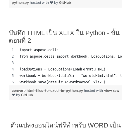
python.py
hosted with ❤ by
GitHub
บันทึก HTML เป็น XLTX ใน Python - ขั้น
ตอนที่ 2
import aspose.cells
from aspose.cells import Workbook, LoadOptions, LoadFo
loadOptions = LoadOptions(LoadFormat.HTML)
workbook = Workbook(dataDir + "wordtoHtml.html", loadO
workbook.save(dataDir +"wordtoexcel.xlsx")
convert-html-files-to-excel-in-python.py
hosted with
view raw
❤ by
GitHub
ตัวแปลงออนไลน์ฟรีสำหรับ WORD เป็น