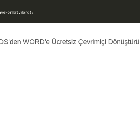
aveFormat
.
Word
);
DS'den WORD'e Ücretsiz Çevrimiçi Dönüştürü