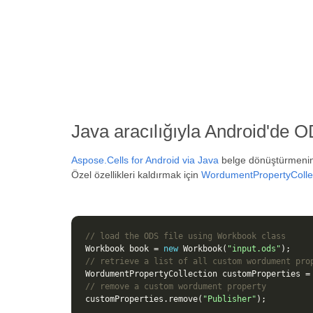
Java aracılığıyla Android'de 
Aspose.Cells for Android via Java
belge dönüştürmenin y
Özel özellikleri kaldırmak için
WordumentPropertyColle
// load the ODS file using Workbook class
Workbook
book
=
new
Workbook
(
"input.ods"
);
// retrieve a list of all custom wordument pro
WordumentPropertyCollection
customProperties
=
// remove a custom wordument property
customProperties
.
remove
(
"Publisher"
);