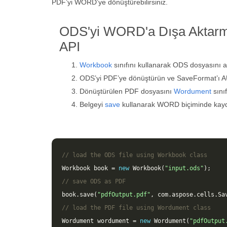
PDF’yi WORD’ye dönüştürebilirsiniz.
ODS'yi WORD'a Dışa Aktarma
API
Workbook
sınıfını kullanarak ODS dosyasını a
ODS’yi PDF’ye dönüştürün ve SaveFormat’ı A
Dönüştürülen PDF dosyasını
Wordument
sınıf
Belgeyi
save
kullanarak WORD biçiminde kayd
// load the ODS file using Workbook class
Workbook
book
=
new
Workbook
(
"input.ods"
);
// save ODS as PDF
book
.
save
(
"pdfOutput.pdf"
,
com
.
aspose
.
cells
.
Sa
// load the PDF file using Wordument class
Wordument
wordument
=
new
Wordument
(
"pdfOutput