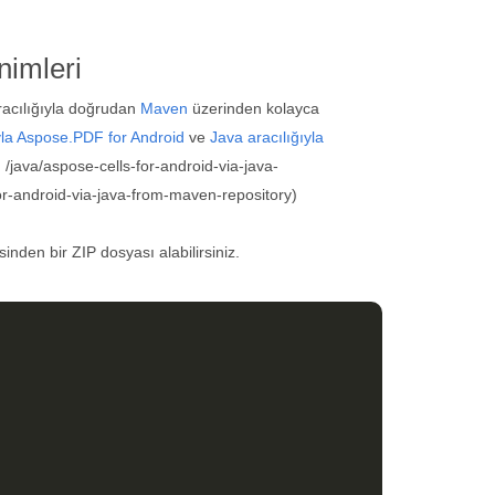
imleri
aracılığıyla doğrudan
Maven
üzerinden kolayca
yla Aspose.PDF for Android
ve
Java aracılığıyla
 /java/aspose-cells-for-android-via-java-
-for-android-via-java-from-maven-repository)
inden bir ZIP dosyası alabilirsiniz.