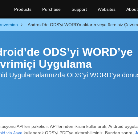
Products
Purchase
Support
Websites
About
onversion
Android'de ODS'yi WORD'a aktarın veya ücretsiz Çevrimi
ndroid’de ODS’yi WORD’ye
vrimiçi Uygulama
oid Uygulamalarınızda ODS’yi WORD’ye dönü
syonu API’leri paketidir. API’lerinden ikisini kullanarak, Android uy
oid via Java
kullanarak ODS’yi PDF’ye aktarabilirsiniz. Bundan sonra,
J