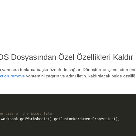
ODS Dosyasından Özel Özellikleri Kaldır
anı sıra tonlarca başka özellik de sağlar. Dönüştürme işleminden önce, O
ction.remove
yöntemini çağırın ve adını iletin. kaldırılacak belge özelliği
perties of the Excel file
workbook
.
getWorksheets
().
getCustomWordumentProperties
();