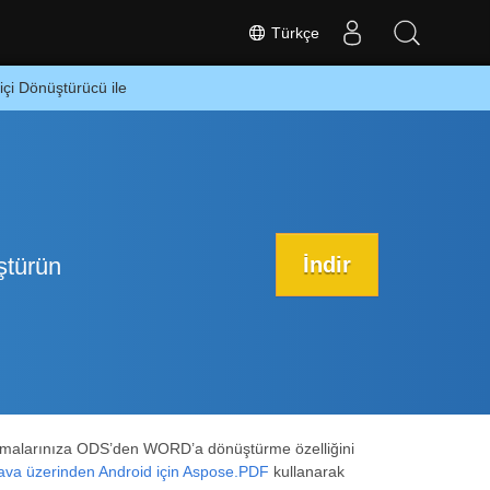
Türkçe
çi Dönüştürücü ile
İndir
ştürün
gulamalarınıza ODS’den WORD’a dönüştürme özelliğini
ava üzerinden Android için Aspose.PDF
kullanarak