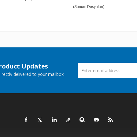
(Sunum Dosyaları)
Product Updates
rectly delivered to your mailbox.