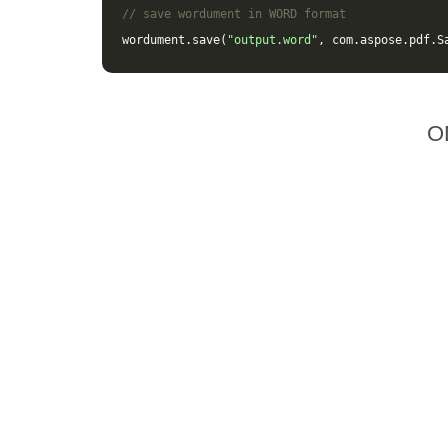
// save wordument in WORD format
wordument
.
save
(
"output.word"
,
com
.
aspose
.
pdf
.
S
O