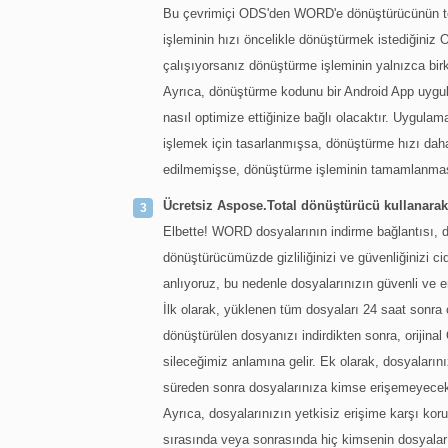
Bu çevrimiçi ODS'den WORD'e dönüştürücünün teme
işleminin hızı öncelikle dönüştürmek istediğini
çalışıyorsanız dönüştürme işleminin yalnızca bir
Ayrıca, dönüştürme kodunu bir Android App uygul
nasıl optimize ettiğinize bağlı olacaktır. Uygulam
işlemek için tasarlanmışsa, dönüştürme hızı daha
edilmemişse, dönüştürme işleminin tamamlanması
Ücretsiz Aspose.Total dönüştürücü kullanar
Elbette! WORD dosyalarının indirme bağlantısı, 
dönüştürücümüzde gizliliğinizi ve güvenliğinizi cid
anlıyoruz, bu nedenle dosyalarınızın güvenli ve e
İlk olarak, yüklenen tüm dosyaları 24 saat sonra
dönüştürülen dosyanızı indirdikten sonra, oriji
sileceğimiz anlamına gelir. Ek olarak, dosyaların
süreden sonra dosyalarınıza kimse erişemeyece
Ayrıca, dosyalarınızın yetkisiz erişime karşı ko
sırasında veya sonrasında hiç kimsenin dosyaların