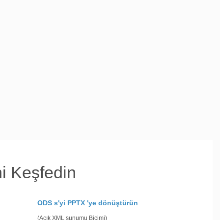
i Keşfedin
ODS s'yi PPTX 'ye dönüştürün
(Açık XML sunumu Biçimi)