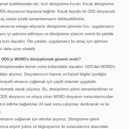
l özelliklerinden biri, hızlı dönüştürme hızıdır. Ancak dönüştürme
z ODS dosyasının boyutuna bağlıdır. Küçük boyutlu bir ODS dosyasıyla
kaç saniye içinde tamamlanmasını bekleyebilirsiniz.
amasına entegre ettiyseniz dönüştürme işleminin hızı, uygulamanızı
anız iyi optimize edilmişse ve dönüştürme sürecini verimli bir şekilde
 hızlı olacaktır. Öte yandan, uygulamanız bu amaç için optimize
 daha uzun sürebilir.
ak ODS'yi WORD'e dönüştürmek güvenli midir?
dönüştürmeden hemen sonra kullanılabilir olacaktır. ODS'den WORD'e
diye alıyoruz. Dosyalarınızın hassas ve kişisel bilgiler içerdiğini
mniyetli olmasını sağlamak için çeşitli önlemler uyguladık.
 otomatik olarak siliyoruz. Bu, dönüştürme işlemi tamamlandıktan ve
nal ODS dosyasını ve ortaya çıkan WORD dosyasını sunucularımızdan
ızın indirme bağlantıları 24 saat sonra çalışmayı durduracak ve bu
k.
runmasını sağlamak için adımlar atıyoruz. Dönüştürme işlemi
ıza erişimi yoktur ve bilgisayarınız ile sunucularımız arasındaki