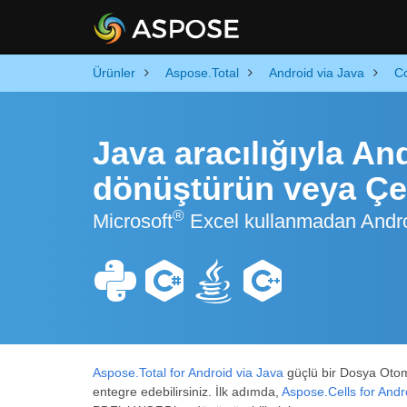
Ürünler
Aspose.Total
Android via Java
C
Java aracılığıyla A
dönüştürün veya Çe
®
Microsoft
Excel kullanmadan Andr
Aspose.Total for Android via Java
güçlü bir Dosya Otoma
entegre edebilirsiniz. İlk adımda,
Aspose.Cells for Andr