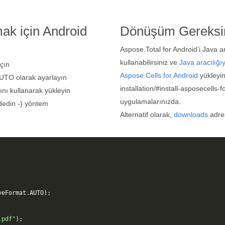
k için Android
Dönüşüm Gereksin
Aspose.Total for Android’i Java 
kullanabilirsiniz ve
Java aracılığı
çın
Aspose.Cells for Android
yükleyin
UTO olarak ayarlayın
installation/#install-asposecells
ını kullanarak yükleyin
uygulamalarınızda.
edin -) yöntem
Alternatif olarak,
downloads
adres
veFormat
.
AUTO
);
.pdf"
);