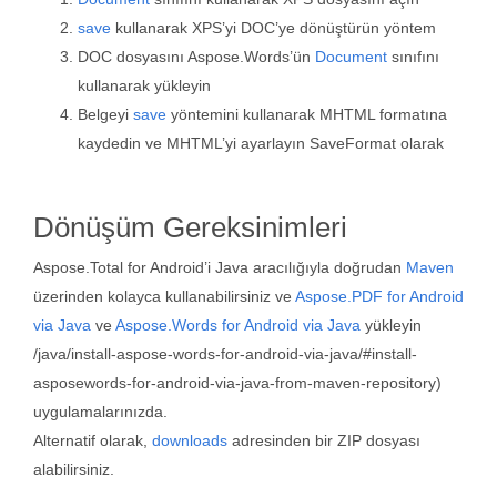
save
kullanarak XPS’yi DOC’ye dönüştürün yöntem
DOC dosyasını Aspose.Words’ün
Document
sınıfını
kullanarak yükleyin
Belgeyi
save
yöntemini kullanarak MHTML formatına
kaydedin ve MHTML’yi ayarlayın SaveFormat olarak
Dönüşüm Gereksinimleri
Aspose.Total for Android’i Java aracılığıyla doğrudan
Maven
üzerinden kolayca kullanabilirsiniz ve
Aspose.PDF for Android
via Java
ve
Aspose.Words for Android via Java
yükleyin
/java/install-aspose-words-for-android-via-java/#install-
asposewords-for-android-via-java-from-maven-repository)
uygulamalarınızda.
Alternatif olarak,
downloads
adresinden bir ZIP dosyası
alabilirsiniz.