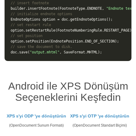
// insert footnote
builder
.
insertFootnote
(
FootnoteType
.
ENDNOTE
,
"Endnote text.
// initialize endnote options
EndnoteOptions
option
=
doc
.
getEndnoteOptions
();
// set restart rule
option
.
setRestartRule
(
FootnoteNumberingRule
.
RESTART_PAGE
);
// set position
option
.
setPosition
(
EndnotePosition
.
END_OF_SECTION
);
// save the document to disk.
doc
.
save
(
"output.mhtml"
,
SaveFormat
.
MHTML
);
Android ile XPS Dönüşüm
Seçeneklerini Keşfedin
XPS s'yi ODP 'ye dönüştürün
XPS s'yi OTP 'ye dönüştürün
(OpenDocument Sunum Formatı)
(OpenDocument Standart Biçimi)