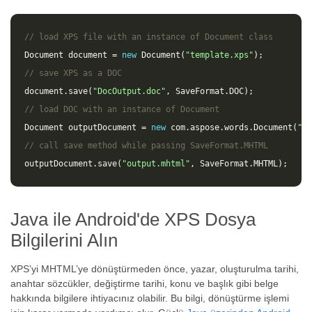
// load XPS file with an instance of Document class
Document
document
=
new
Document
(
"template.xps"
);
// save XPS as a DOC 
document
.
save
(
"DocOutput.doc"
,
SaveFormat
.
DOC
);
// load DOC with an instance of Document
Document
outputDocument
=
new
com
.
aspose
.
words
.
Document
(
"Do
// call save method while passing SaveFormat.MHTML
outputDocument
.
save
(
"output.mhtml"
,
SaveFormat
.
MHTML
);
Java ile Android'de XPS Dosya
Bilgilerini Alın
XPS’yi MHTML’ye dönüştürmeden önce, yazar, oluşturulma tarihi,
anahtar sözcükler, değiştirme tarihi, konu ve başlık gibi belge
hakkında bilgilere ihtiyacınız olabilir. Bu bilgi, dönüştürme işlemi