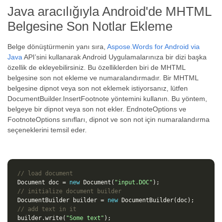
Java aracılığıyla Android'de MHTML
Belgesine Son Notlar Ekleme
Belge dönüştürmenin yanı sıra,
Aspose.Words for Android via
Java
API’sini kullanarak Android Uygulamalarınıza bir dizi başka
özellik de ekleyebilirsiniz. Bu özelliklerden biri de MHTML
belgesine son not ekleme ve numaralandırmadır. Bir MHTML
belgesine dipnot veya son not eklemek istiyorsanız, lütfen
DocumentBuilder.InsertFootnote yöntemini kullanın. Bu yöntem,
belgeye bir dipnot veya son not ekler. EndnoteOptions ve
FootnoteOptions sınıfları, dipnot ve son not için numaralandırma
seçeneklerini temsil eder.
// load document
Document
doc
=
new
Document
(
"input.DOC"
);
// initialize document builder
DocumentBuilder
builder
=
new
DocumentBuilder
(
doc
);
// add text in it
builder
.
write
(
"Some text"
);