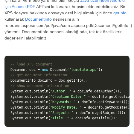
için karar vermede yardımcı olur. Güçlü
Java üzerinden Android
için Aspose.PDF
API’sini kullanarak hepsini elde edebilirsiniz. Bir
XPS dosyası hakkında dosyaya özel bilgi almak için önce
getInfo
kullanarak
DocumentInfo
nesnesini alın
referans.aspose.com/pdf/java/com.aspose.pdf/Document#getInfo–)
yöntemi. DocumentInfo nesnesi alındığında, tek tek özelliklerin
değerlerini alabilirsiniz.
// load XPS document
Document
doc
=
new
Document
(
"template.xps"
);
// get document information
DocumentInfo
docInfo
=
doc
.
getInfo
();
// show document information
System
.
out
.
println
(
"Author: "
+
docInfo
.
getAuthor
());
System
.
out
.
println
(
"Creation Date: "
+
docInfo
.
getCreationD
System
.
out
.
println
(
"Keywords: "
+
docInfo
.
getKeywords
());
System
.
out
.
println
(
"Modify Date: "
+
docInfo
.
getModDate
());
System
.
out
.
println
(
"Subject: "
+
docInfo
.
getSubject
());
System
.
out
.
println
(
"Title: "
+
docInfo
.
getTitle
());