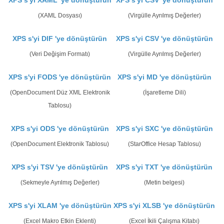
XPS s'yi XAML 'ye dönüştürün
XPS s'yi CSV 'ye dönüştürün
(XAML Dosyası)
(Virgülle Ayrılmış Değerler)
XPS s'yi DIF 'ye dönüştürün
XPS s'yi CSV 'ye dönüştürün
(Veri Değişim Formatı)
(Virgülle Ayrılmış Değerler)
XPS s'yi FODS 'ye dönüştürün
XPS s'yi MD 'ye dönüştürün
(OpenDocument Düz XML Elektronik
(İşaretleme Dili)
Tablosu)
XPS s'yi ODS 'ye dönüştürün
XPS s'yi SXC 'ye dönüştürün
(OpenDocument Elektronik Tablosu)
(StarOffice Hesap Tablosu)
XPS s'yi TSV 'ye dönüştürün
XPS s'yi TXT 'ye dönüştürün
(Sekmeyle Ayrılmış Değerler)
(Metin belgesi)
XPS s'yi XLAM 'ye dönüştürün
XPS s'yi XLSB 'ye dönüştürün
(Excel Makro Etkin Eklenti)
(Excel İkili Çalışma Kitabı)