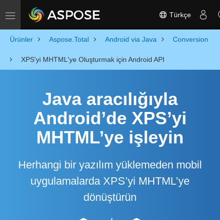
Türkçe
Toggle navigation
Ürünler
Aspose.Total
Android via Java
Conversion
XPS'yi MHTML'ye Oluşturmak için Android API
Java aracılığıyla
Android’de XPS’yi
MHTML’ye işleyin
Herhangi bir yazılım yüklemeden mobil
uygulamalarda XPS’yi MHTML’ye
dönüştürün