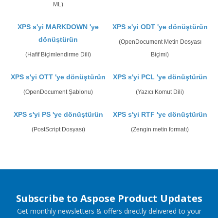
ML)
XPS s'yi MARKDOWN 'ye
XPS s'yi ODT 'ye dönüştürün
dönüştürün
(OpenDocument Metin Dosyası
(Hafif Biçimlendirme Dili)
Biçimi)
XPS s'yi OTT 'ye dönüştürün
XPS s'yi PCL 'ye dönüştürün
(OpenDocument Şablonu)
(Yazıcı Komut Dili)
XPS s'yi PS 'ye dönüştürün
XPS s'yi RTF 'ye dönüştürün
(PostScript Dosyası)
(Zengin metin formatı)
Subscribe to Aspose Product Updates
Get monthly newsletters & offers directly delivered to your