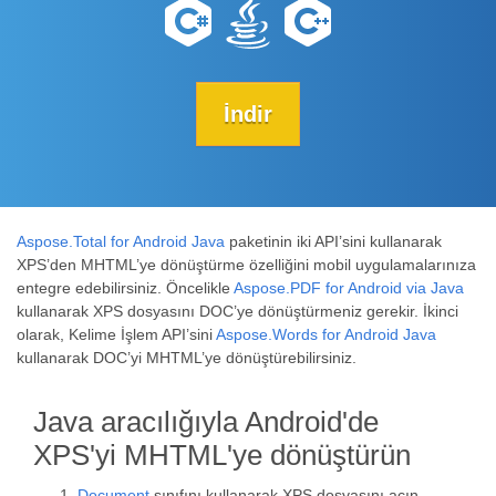
İndir
Aspose.Total for Android Java
paketinin iki API’sini kullanarak
XPS’den MHTML’ye dönüştürme özelliğini mobil uygulamalarınıza
entegre edebilirsiniz. Öncelikle
Aspose.PDF for Android via Java
kullanarak XPS dosyasını DOC’ye dönüştürmeniz gerekir. İkinci
olarak, Kelime İşlem API’sini
Aspose.Words for Android Java
kullanarak DOC’yi MHTML’ye dönüştürebilirsiniz.
Java aracılığıyla Android'de
XPS'yi MHTML'ye dönüştürün
Document
sınıfını kullanarak XPS dosyasını açın