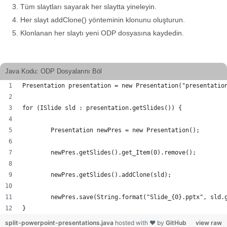
Tüm slaytları sayarak her slaytta yineleyin.
Her slayt addClone() yönteminin klonunu oluşturun.
Klonlanan her slaytı yeni ODP dosyasına kaydedin.
Java Kodu: ODP Dosyalarını Böl
Presentation presentation = new Presentation("presentatio
for (ISlide sld : presentation.getSlides()) {
	Presentation newPres = new Presentation();
	newPres.getSlides().get_Item(0).remove();	
	newPres.getSlides().addClone(sld);
	newPres.save(String.format("Slide_{0}.pptx", sld.
}
split-powerpoint-presentations.java
hosted with ❤ by
GitHub
view raw