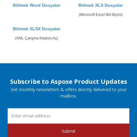
Bölmek Word Dosyalar
Bölmek XLS Dosyalar
(Microsoft Excel İkili Biçim)
Bölmek XLSX Dosyalar
(XML Çalışma Kitabını Aç)
Subscribe to Aspose Product Updates
Get monthly newsletters & offers directly delivered to your
mailbox.
Submit