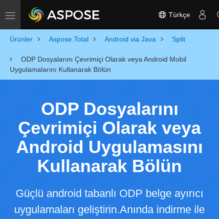
Türkçe
Toggle navigation
Ürünler
Aspose.Total
Android via Java
Split
ODP Dosyalarını Çevrimiçi Olarak veya Android Mobil
Uygulamalarını Kullanarak Bölün
ODP Dosyalarını
Çevrimiçi Olarak veya
Android Uygulamasını
Kullanarak Bölün
Güçlü android tabanlı ODP belge ayırıcı
uygulamaları geliştirin.Anında indirme ile