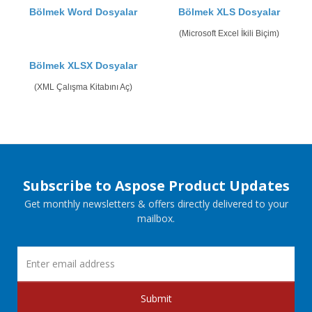
Bölmek Word Dosyalar
Bölmek XLS Dosyalar
(Microsoft Excel İkili Biçim)
Bölmek XLSX Dosyalar
(XML Çalışma Kitabını Aç)
Subscribe to Aspose Product Updates
Get monthly newsletters & offers directly delivered to your
mailbox.
Submit