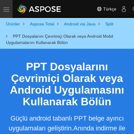
Türkçe
Toggle navigation
Ürünler
Aspose.Total
Android via Java
Split
PPT Dosyalarını Çevrimiçi Olarak veya Android Mobil
Uygulamalarını Kullanarak Bölün
PPT Dosyalarını
Çevrimiçi Olarak veya
Android Uygulamasını
Kullanarak Bölün
Güçlü android tabanlı PPT belge ayırıcı
uygulamaları geliştirin.Anında indirme ile