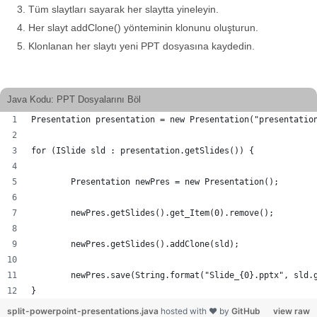
Tüm slaytları sayarak her slaytta yineleyin.
Her slayt addClone() yönteminin klonunu oluşturun.
Klonlanan her slaytı yeni PPT dosyasına kaydedin.
Java Kodu: PPT Dosyalarını Böl
Presentation presentation = new Presentation("presentatio
for (ISlide sld : presentation.getSlides()) {
	Presentation newPres = new Presentation();
	newPres.getSlides().get_Item(0).remove();	
	newPres.getSlides().addClone(sld);
	newPres.save(String.format("Slide_{0}.pptx", sld.
}
split-powerpoint-presentations.java
hosted with ❤ by
GitHub
view raw