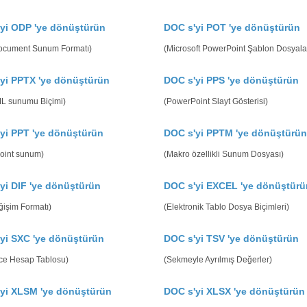
yi ODP 'ye dönüştürün
DOC s'yi POT 'ye dönüştürün
cument Sunum Formatı)
(Microsoft PowerPoint Şablon Dosyalar
yi PPTX 'ye dönüştürün
DOC s'yi PPS 'ye dönüştürün
ML sunumu Biçimi)
(PowerPoint Slayt Gösterisi)
yi PPT 'ye dönüştürün
DOC s'yi PPTM 'ye dönüştürün
oint sunum)
(Makro özellikli Sunum Dosyası)
yi DIF 'ye dönüştürün
DOC s'yi EXCEL 'ye dönüştürü
ğişim Formatı)
(Elektronik Tablo Dosya Biçimleri)
yi SXC 'ye dönüştürün
DOC s'yi TSV 'ye dönüştürün
ice Hesap Tablosu)
(Sekmeyle Ayrılmış Değerler)
yi XLSM 'ye dönüştürün
DOC s'yi XLSX 'ye dönüştürün