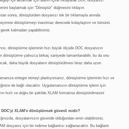
lgeyi içe aktarmak için alanın içine tıklayarak DOC dosyanızı
mini başlatmak için "Dönüştür" düğmesini tıklayın.
n sonra, dönüştürülen dosyanızı tek bir tıklamayla anında
biçimine dönüştürmeyi inanılmaz derecede kolaylaştırır ve tümünü
 gerek kalmadan yapabilirsiniz.
ce, dönüştürme işleminin hızı büyük ölçüde DOC dosyanızın
in dönüştürme yalnızca birkaç saniyede tamamlanabilir, bu da onu
. Ancak, daha büyük dosyaların dönüştürülmesi biraz daha uzun
nıza entegre etmeyi planlıyorsanız, dönüştürme işleminin hızı ve
tiğinize de bağlı olacaktır. Uygulamanızın dönüştürme işlemi için
ın hızlı ve doğru bir şekilde XLAM formatına dönüştürülmesini
k DOC'yi XLAM'e dönüştürmek güvenli midir?
ınızda, dosyalarınızın güvende olduğundan emin olabilirsiniz.
 dosyanız için bir indirme bağlantısı sağlanacaktır. Bu bağlantı