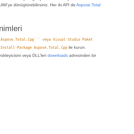
M’ye dönüştürebilirsiniz. Her iki API de
Aspose.Total
imleri
 Aspose.Total.Cpp``` veya Visual Studio Paket
ile kurun.
`Install-Package Aspose.Total.Cpp
yükleyicisini veya DLL’leri
downloads
adresinden bir