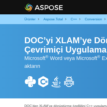
Ürünler
Aspose.Total
C++
Conversion
DOC’yi XLAM’ye Dön
Çevrimiçi Uygulama
®
®
Microsoft
Word veya Microsoft
Ex
aktarın
DOC’den XLAM’ye dönüştürme özelliğini C++ uygulamaları