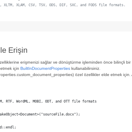
, XLTM, XLAM, CSV, TSV, ODS, DIF, SXC, and FODS file formats.
le Erişin
liklerine erişmenizi sağlar ve dönüştürme işleminden önce bilinçli bir k
 etmek için
BuiltInDocumentProperties
kullanabilirsiniz.
erties.custom_document_properties) özel özellikler elde etmek için. A
M, RTF, WordML, MOBI, ODT, and OTT file formats
akeObject<Document>("sourceFile.docx");
d::endl;