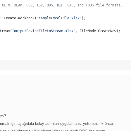
 XLTM, XLAM, CSV, TSV, ODS, DIF, SXC, and FODS file formats.
::CreateIWorkbook(
"
sampleExcelFile.xlsx
"
);
tream(
"
outputSavingFiletoStream.xlsx
"
, FileMode_CreateNew);
rim?
ak için aşağıdaki kolay adımları uygulamanız yeterlidir. İlk önce,