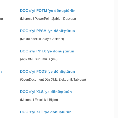
DOC s'yi POTM 'ye dönüştürün
ı)
(Microsoft PowerPoint Şablon Dosyası)
DOC s'yi PPSM 'ye dönüştürün
(Makro özellikli Slayt Gösterisi)
DOC s'yi PPTX 'ye dönüştürün
(Açık XML sunumu Biçimi)
n
DOC s'yi FODS 'ye dönüştürün
(OpenDocument Düz XML Elektronik Tablosu)
DOC s'yi XLS 'ye dönüştürün
(Microsoft Excel İkili Biçim)
DOC s'yi XLT 'ye dönüştürün