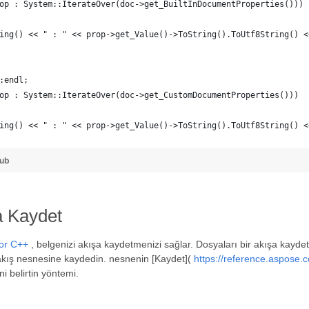
op : System::IterateOver(doc->get_BuiltInDocumentProperties()))
ing() << " : " << prop->get_Value()->ToString().ToUtf8String() <
:endl;
op : System::IterateOver(doc->get_CustomDocumentProperties()))
ing() << " : " << prop->get_Value()->ToString().ToUtf8String() <
Hub
a Kaydet
for C++
, belgenizi akışa kaydetmenizi sağlar. Dosyaları bir akışa kay
akış nesnesine kaydedin. nesnenin [Kaydet](
https://reference.aspose.
i belirtin yöntemi.