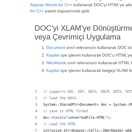
Aspose.Words for C++
kullanarak DOC’yi HTML’ye akta
for C++
paketi kapsamında gelir.
DOC'yi XLAM'ye Dönüştürme
veya Çevrimiçi Uygulama
Document
sınıf referansını kullanarak DOC d
Kaydet
üye işlevini kullanarak DOC’u HTML’y
IWorkbook
sınıf referansını kullanarak HTML b
Kaydet
üye işlevini kullanarak belgeyi XLAM 
//
 supports DOC, DOT, DOCX, DOCM, DOTX, DOT
//
 load the DOCX.
System::SharedPtr<Document> doc = System::M
//
 save in HTML format
doc->
Save
(
u"
convertedFile.HTML
"
);
//
 Load the HTML
intrusive_ptr<Aspose::Cells::IWorkbook> wkb