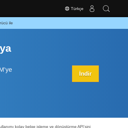
Türkçe
ücü ile
eya
M’ye
İndir
ullanımı kolay belge işleme ve dönüştürme API’sini