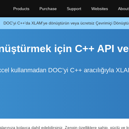
Products
Purchase
Support
Websites
About
DOC'yi C++'da XLAM'ye dönüştürün veya ücretsiz Çevrimiçi Dönüştür
üştürmek için C++ API v
cel kullanmadan DOC’yi C++ aracılığıyla XLA
nıza kolayca dahil edebilirsiniz. Zengin özelliklere sahip, güçlü ve k