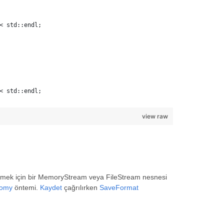
< std::endl;
< std::endl;
view raw
detmek için bir MemoryStream veya FileStream nesnesi
comy
öntemi.
Kaydet
çağrılırken
SaveFormat