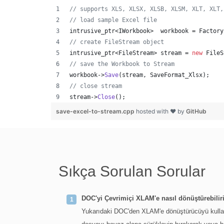
//
 supports XLS, XLSX, XLSB, XLSM, XLT, XLT,
//
 load sample Excel file
intrusive_ptr<IWorkbook>  workbook = Factory
//
 create FileStream object
intrusive_ptr<FileStream> stream = 
new
 FileS
//
 save the Workbook to Stream
workbook->
Save
(stream, SaveFormat_Xlsx);
//
 close stream
stream->
Close
();
save-excel-to-stream.cpp
hosted with ❤ by
GitHub
Sıkça Sorulan Sorular
DOC'yi Çevrimiçi XLAM'e nasıl dönüştürebili
Yukarıdaki DOC'den XLAM'e dönüştürücüyü kullanm