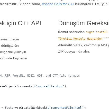
rabilirsiniz. Bundan sonra,
Aspose.Cells for C++
kullanarak HTML’yi XLA
k için C++ API
Dönüşüm Gereksin
Komut satırından
nuget install
Yönetici Konsolu üzerinden ``
osyasını açın
Alternatif olarak, çevrimdışı MSI 
e dönüştürün
ZIP dosyasında alın.
elgesini yükleyin
biçiminde kaydedin
M, RTF, WordML, MOBI, ODT, and OTT file formats
akeObject<Document>(
u"
sourceFile.docx
"
);
 = Factory::CreateIWorkbook(
u"
convertedFile.html
"
);