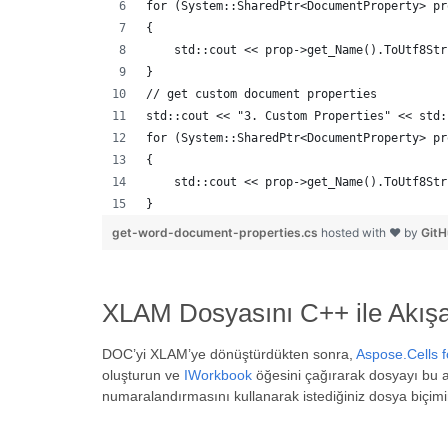
for (System::SharedPtr<DocumentProperty> pr
{
    std::cout << prop->get_Name().ToUtf8Str
}
// get custom document properties
std::cout << "3. Custom Properties" << std:
for (System::SharedPtr<DocumentProperty> pr
{
    std::cout << prop->get_Name().ToUtf8Str
}
get-word-document-properties.cs
hosted with ❤ by
Git
XLAM Dosyasını C++ ile Akış
DOC’yi XLAM’ye dönüştürdükten sonra,
Aspose.Cells 
oluşturun ve
IWorkbook
öğesini çağırarak dosyayı bu 
numaralandırmasını kullanarak istediğiniz dosya biçimin