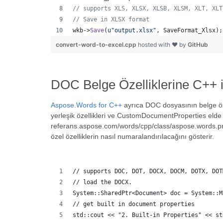
//
 supports XLS, XLSX, XLSB, XLSM, XLT, XLT
//
 Save in XLSX format
wkb->
Save
(
u"
output.xlsx
"
, SaveFormat_Xlsx);
convert-word-to-excel.cpp
hosted with ❤ by
GitHub
DOC Belge Özelliklerine C++ i
Aspose.Words for C++
ayrıca DOC dosyasının belge özel
yerleşik özellikleri ve CustomDocumentProperties elde
referans.aspose.com/words/cpp/class/aspose.words.prop
özel özelliklerin nasıl numaralandırılacağını gösterir.
// supports DOC, DOT, DOCX, DOCM, DOTX, DOT
// load the DOCX.
System::SharedPtr<Document> doc = System::M
// get built in document properties
std::cout << "2. Built-in Properties" << st