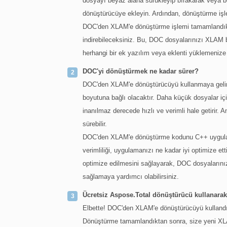
dosyayı beyaz alana sürükleyip bırakarak veya be
dönüştürücüye ekleyin. Ardından, dönüştürme işle
DOC'den XLAM'e dönüştürme işlemi tamamlandıkta
indirebileceksiniz. Bu, DOC dosyalarınızı XLAM 
herhangi bir ek yazılım veya eklenti yüklemenize
DOC'yi dönüştürmek ne kadar sürer?
DOC'den XLAM'e dönüştürücüyü kullanmaya gelin
boyutuna bağlı olacaktır. Daha küçük dosyalar iç
inanılmaz derecede hızlı ve verimli hale getirir
sürebilir.
DOC'den XLAM'e dönüştürme kodunu C++ uygulama
verimliliği, uygulamanızı ne kadar iyi optimize et
optimize edilmesini sağlayarak, DOC dosyalarınız
sağlamaya yardımcı olabilirsiniz.
Ücretsiz Aspose.Total dönüştürücü kullanara
Elbette! DOC'den XLAM'e dönüştürücüyü kullandığ
Dönüştürme tamamlandıktan sonra, size yeni XLAM