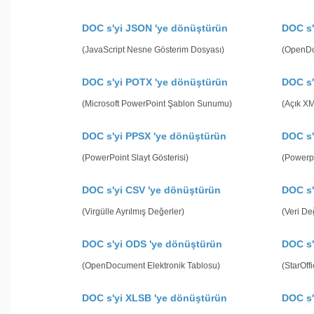
DOC s'yi JSON 'ye dönüştürün
DOC s'
(JavaScript Nesne Gösterim Dosyası)
(OpenDo
DOC s'yi POTX 'ye dönüştürün
DOC s'
(Microsoft PowerPoint Şablon Sunumu)
(Açık X
DOC s'yi PPSX 'ye dönüştürün
DOC s'
(PowerPoint Slayt Gösterisi)
(Powerp
DOC s'yi CSV 'ye dönüştürün
DOC s'
(Virgülle Ayrılmış Değerler)
(Veri De
DOC s'yi ODS 'ye dönüştürün
DOC s'
(OpenDocument Elektronik Tablosu)
(StarOff
DOC s'yi XLSB 'ye dönüştürün
DOC s'