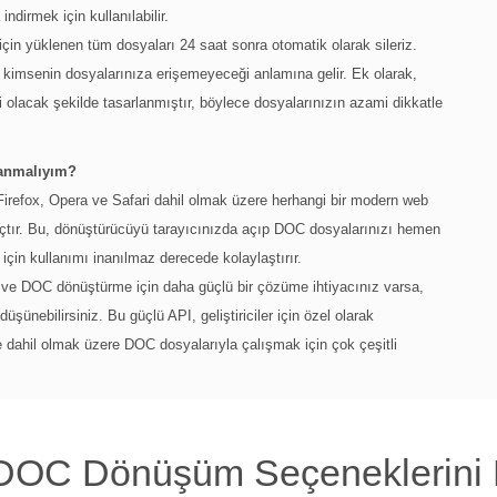
ndirmek için kullanılabilir.
 için yüklenen tüm dosyaları 24 saat sonra otomatik olarak sileriz.
kimsenin dosyalarınıza erişemeyeceği anlamına gelir. Ek olarak,
olacak şekilde tasarlanmıştır, böylece dosyalarınızın azami dikkatle
lanmalıyım?
efox, Opera ve Safari dahil olmak üzere herhangi bir modern web
 araçtır. Bu, dönüştürücüyü tarayıcınızda açıp DOC dosyalarınızı hemen
in kullanımı inanılmaz derecede kolaylaştırır.
 ve DOC dönüştürme için daha güçlü bir çözüme ihtiyacınız varsa,
ünebilirsiniz. Bu güçlü API, geliştiriciler için özel olarak
dahil olmak üzere DOC dosyalarıyla çalışmak için çok çeşitli
 DOC Dönüşüm Seçeneklerini 