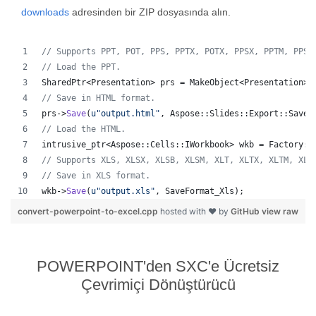
downloads
adresinden bir ZIP dosyasında alın.
//
 Supports PPT, POT, PPS, PPTX, POTX, PPSX, PPTM, PPSM
//
 Load the PPT.
SharedPtr<Presentation> prs = MakeObject<Presentation>(
//
 Save in HTML format.
prs->
Save
(
u"
output.html
"
, Aspose::Slides::Export::SaveF
//
 Load the HTML.
intrusive_ptr<Aspose::Cells::IWorkbook> wkb = Factory::
//
 Supports XLS, XLSX, XLSB, XLSM, XLT, XLTX, XLTM, XLA
//
 Save in XLS format.
wkb->
Save
(
u"
output.xls
"
, SaveFormat_Xls);
convert-powerpoint-to-excel.cpp
hosted with ❤ by
GitHub
view raw
POWERPOINT'den SXC'e Ücretsiz
Çevrimiçi Dönüştürücü