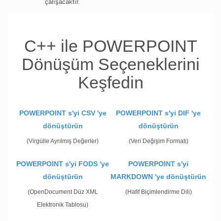
çalışacaktır.
C++ ile POWERPOINT
Dönüşüm Seçeneklerini
Keşfedin
POWERPOINT s'yi CSV 'ye
POWERPOINT s'yi DIF 'ye
dönüştürün
dönüştürün
(Virgülle Ayrılmış Değerler)
(Veri Değişim Formatı)
POWERPOINT s'yi FODS 'ye
POWERPOINT s'yi
dönüştürün
MARKDOWN 'ye dönüştürün
(OpenDocument Düz XML
(Hafif Biçimlendirme Dili)
Elektronik Tablosu)