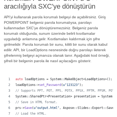
aracılığıyla SXC'ye dönüştürün
API’yi kullanarak parola korumalı belgeyi de açabilirsiniz. Giriş
POWERPOINT belgeniz parola korumalıysa, parolayı
kullanmadan SXC’ye dönüştüremezsiniz. Belgeniz parola
korumalı olduğunda, sunum üzerinde belirli kısıtlamalar
uyguladığı anlamına gelir. Kısıtlamaları kaldırmak için şifre
girilmelidir. Parola korumalı bir sunu, kilitli bir sunu olarak kabul
edilir. API, bir LoadOptions nesnesinde doğru parolayı ileterek
şifrelenmiş belgeyi açmanıza olanak tanır. Aşağıdaki kod örneği,
şifreli bir belgenin parola ile nasıl açılacağını gösterir.
auto
 loadOptions = System::MakeObject<LoadOptions>();
loadOptions->
set_Password
(
u"
123123
"
);
//
 Supports PPT, POT, PPS, POTX, PPSX, PPTM, PPSM, POTM
System::SharedPtr<Presentation> presentation = System::
//
 Save in HTML format.
prs->
Save
(
u"
output.html
"
, Aspose::Slides::Export::SaveF
//
 Load the HTML.