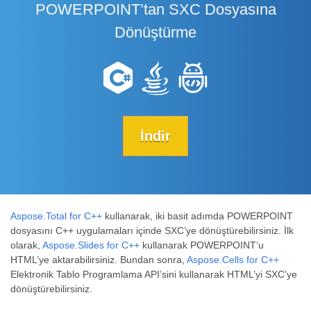
POWERPOINT’tan SXC Dosyasına
Dönüştürme
İndir
Aspose.Total for C++
kullanarak, iki basit adımda POWERPOINT
dosyasını C++ uygulamaları içinde SXC’ye dönüştürebilirsiniz. İlk
olarak,
Aspose.Slides for C++
kullanarak POWERPOINT’u
HTML’ye aktarabilirsiniz. Bundan sonra,
Aspose.Cells for C++
Elektronik Tablo Programlama API’sini kullanarak HTML’yi SXC’ye
dönüştürebilirsiniz.