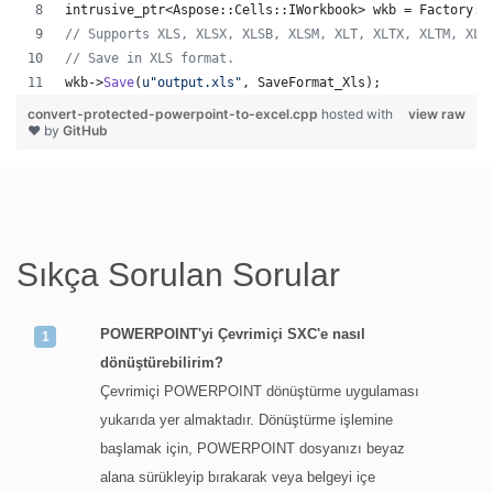
intrusive_ptr<Aspose::Cells::IWorkbook> wkb = Factory::
//
 Supports XLS, XLSX, XLSB, XLSM, XLT, XLTX, XLTM, XLA
//
 Save in XLS format.
wkb->
Save
(
u"
output.xls
"
, SaveFormat_Xls);
convert-protected-powerpoint-to-excel.cpp
hosted with
view raw
❤ by
GitHub
Sıkça Sorulan Sorular
POWERPOINT'yi Çevrimiçi SXC'e nasıl
dönüştürebilirim?
Çevrimiçi POWERPOINT dönüştürme uygulaması
yukarıda yer almaktadır. Dönüştürme işlemine
başlamak için, POWERPOINT dosyanızı beyaz
alana sürükleyip bırakarak veya belgeyi içe