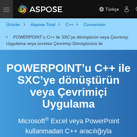
Türkçe
Toggle navigation
Ürünler
Aspose.Total
C++
Conversion
POWERPOINT'u C++ ile SXC'ye dönüştürün veya Çevrimiçi
Uygulama veya ücretsiz Çevrimiçi Dönüştürücü ile
POWERPOINT’u C++ ile
SXC’ye dönüştürün
veya Çevrimiçi
Uygulama
®
Microsoft
Excel veya PowerPoint
kullanmadan C++ aracılığıyla