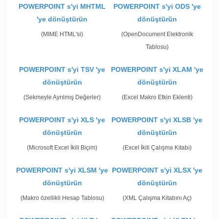
POWERPOINT s'yi MHTML
POWERPOINT s'yi ODS 'ye
'ye dönüştürün
dönüştürün
(MIME HTML'si)
(OpenDocument Elektronik
Tablosu)
POWERPOINT s'yi TSV 'ye
POWERPOINT s'yi XLAM 'ye
dönüştürün
dönüştürün
(Sekmeyle Ayrılmış Değerler)
(Excel Makro Etkin Eklenti)
POWERPOINT s'yi XLS 'ye
POWERPOINT s'yi XLSB 'ye
dönüştürün
dönüştürün
(Microsoft Excel İkili Biçim)
(Excel İkili Çalışma Kitabı)
POWERPOINT s'yi XLSM 'ye
POWERPOINT s'yi XLSX 'ye
dönüştürün
dönüştürün
(Makro özellikli Hesap Tablosu)
(XML Çalışma Kitabını Aç)