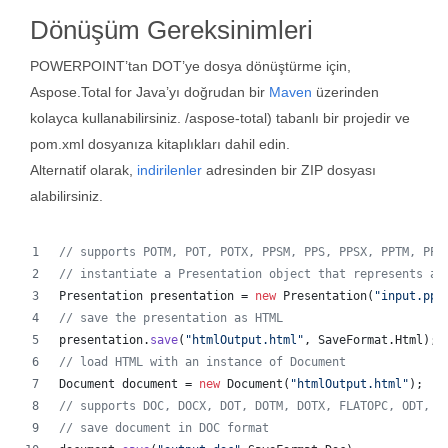
Dönüşüm Gereksinimleri
POWERPOINT’tan DOT’ye dosya dönüştürme için,
Aspose.Total for Java’yı doğrudan bir
Maven
üzerinden
kolayca kullanabilirsiniz. /aspose-total) tabanlı bir projedir ve
pom.xml dosyanıza kitaplıkları dahil edin.
Alternatif olarak,
indirilenler
adresinden bir ZIP dosyası
alabilirsiniz.
// supports POTM, POT, POTX, PPSM, PPS, PPSX, PPTM, PPT
// instantiate a Presentation object that represents a 
Presentation
presentation
 = 
new
Presentation
(
"input.ppt
// save the presentation as HTML
presentation
.
save
(
"htmlOutput.html"
, 
SaveFormat
.
Html
);
// load HTML with an instance of Document
Document
document
 = 
new
Document
(
"htmlOutput.html"
);
// supports DOC, DOCX, DOT, DOTM, DOTX, FLATOPC, ODT, O
// save document in DOC format