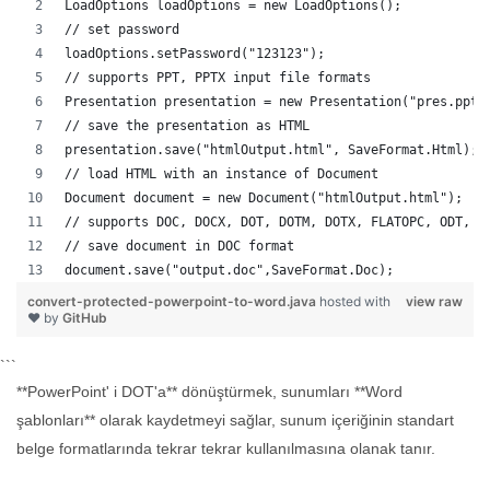
LoadOptions loadOptions = new LoadOptions();
// set password
loadOptions.setPassword("123123");
// supports PPT, PPTX input file formats 
Presentation presentation = new Presentation("pres.pptx
// save the presentation as HTML
presentation.save("htmlOutput.html", SaveFormat.Html);
// load HTML with an instance of Document
Document document = new Document("htmlOutput.html");
// supports DOC, DOCX, DOT, DOTM, DOTX, FLATOPC, ODT, O
// save document in DOC format
document.save("output.doc",SaveFormat.Doc);   
convert-protected-powerpoint-to-word.java
hosted with
view raw
❤ by
GitHub
```
**PowerPoint' i DOT'a** dönüştürmek, sunumları **Word
şablonları** olarak kaydetmeyi sağlar, sunum içeriğinin standart
belge formatlarında tekrar tekrar kullanılmasına olanak tanır.