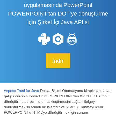
uygulamasında PowerPoint
POWERPOINT’tan DOT’ye dönüştürme
için Şirket İçi Java API’si
İndir
Aspose.Total for Java
Dosya Biçimi Otomasyonu kitaplıkları, Java
geliştiricilerinin PowerPoint POWERPOINT’tan Word DOT’a toplu
dönüştürme sürecini otomatikleştirmesini sağlar. Belgeyi
dönüştürmek iki adımlı bir işlemdir ve iki API kullanmayı içerir.
POWERPOINT’u HTML’ye dönüştürmek için sunum