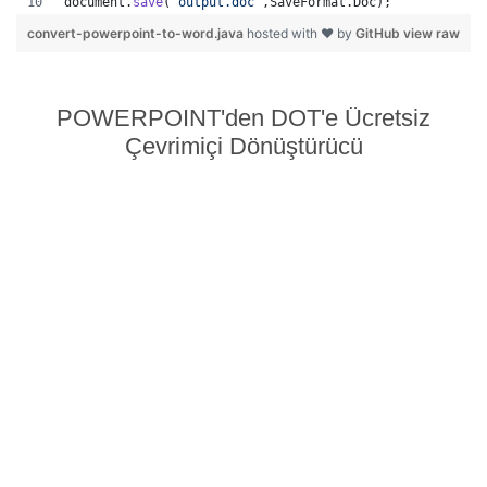
document
.
save
(
"output.doc"
,
SaveFormat
.
Doc
);   
convert-powerpoint-to-word.java
hosted with ❤ by
GitHub
view raw
POWERPOINT'den DOT'e Ücretsiz
Çevrimiçi Dönüştürücü