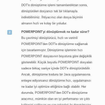
DOT'e dönüştürme işlemi tamamlandıktan sonra,
dönüştürülen dosyanızı tek bir tıklamayla
indirebilirsiniz. İhtiyacınız olan dosya biçimini
almanın hızlı ve kolay bir yoludur.
POWERPOINT'yi dönüştürmek ne kadar sürer?
Bu çevrimiçi dönüştürücü, hızlı ve verimli
POWERPOINT'den DOT'e dönüştürme sağlamak
için tasarlanmıştır. Dönüştürme işleminin hızı
POWERPOINT dosyasının boyutuna göre değişiklik
gösterebilir. Küçük boyutlu POWERPOINT dosyaları
sadece birkaç saniye içinde DOT'e dönüştürülebilir.
Ancak, dönüştürme kodunu bir Java uygulamasına
entegre ediyorsanız dönüştürme hızı, uygulamanızı
ne kadar iyi optimize ettiğinize bağlı olabilir. Her
durumda, POWERPOINT'den DOT'e dönüştürme
aracımız, mümkün olan en iyi performansı ve çıktı
kalitesini sağlayan en son teknoloji ile donatılmıştır.