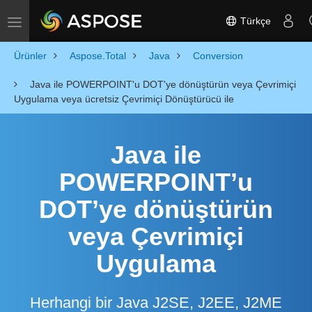
Türkçe
Toggle navigation
Ürünler
Aspose.Total
Java
Conversion
Java ile POWERPOINT'u DOT'ye dönüştürün veya Çevrimiçi
Uygulama veya ücretsiz Çevrimiçi Dönüştürücü ile
Java ile
POWERPOINT’u
DOT’ye dönüştürün
veya Çevrimiçi
Uygulama
Herhangi bir Java J2SE, J2EE, J2ME