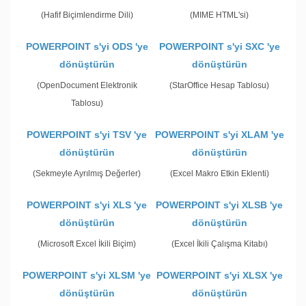
(Hafif Biçimlendirme Dili)
(MIME HTML'si)
POWERPOINT s'yi ODS 'ye
POWERPOINT s'yi SXC 'ye
dönüştürün
dönüştürün
(OpenDocument Elektronik
(StarOffice Hesap Tablosu)
Tablosu)
POWERPOINT s'yi TSV 'ye
POWERPOINT s'yi XLAM 'ye
dönüştürün
dönüştürün
(Sekmeyle Ayrılmış Değerler)
(Excel Makro Etkin Eklenti)
POWERPOINT s'yi XLS 'ye
POWERPOINT s'yi XLSB 'ye
dönüştürün
dönüştürün
(Microsoft Excel İkili Biçim)
(Excel İkili Çalışma Kitabı)
POWERPOINT s'yi XLSM 'ye
POWERPOINT s'yi XLSX 'ye
dönüştürün
dönüştürün