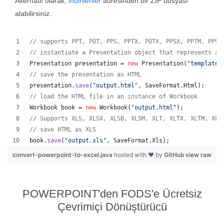
Alternatif olarak,
indirilenler
adresinden bir ZIP dosyası
alabilirsiniz.
// supports PPT, POT, PPS, PPTX, POTX, PPSX, PPTM, PPSM
// instantiate a Presentation object that represents a 
Presentation
presentation
 = 
new
Presentation
(
"template.
// save the presentation as HTML
presentation
.
save
(
"output.html"
, 
SaveFormat
.
Html
);  
// load the HTML file in an instance of Workbook
Workbook
book
 = 
new
Workbook
(
"output.html"
);
// Supports XLS, XLSX, XLSB, XLSM, XLT, XLTX, XLTM, XLA
// save HTML as XLS
book
.
save
(
"output.xls"
, 
SaveFormat
.
Xls
);  
convert-powerpoint-to-excel.java
hosted with ❤ by
GitHub
view raw
POWERPOINT'den FODS'e Ücretsiz
Çevrimiçi Dönüştürücü