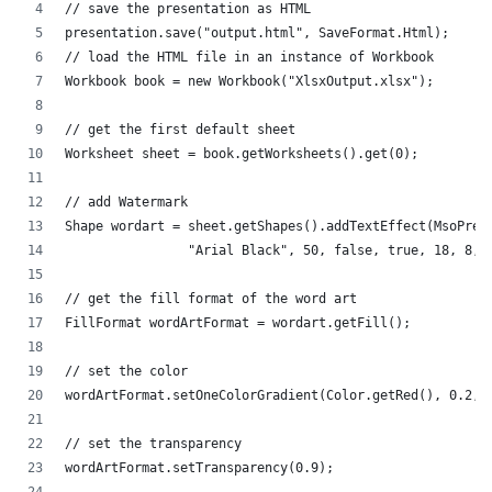
// save the presentation as HTML
presentation.save("output.html", SaveFormat.Html);  
// load the HTML file in an instance of Workbook
Workbook book = new Workbook("XlsxOutput.xlsx");
// get the first default sheet
Worksheet sheet = book.getWorksheets().get(0);
// add Watermark
Shape wordart = sheet.getShapes().addTextEffect(MsoPres
		"Arial Black", 50, false, true, 18, 8, 
// get the fill format of the word art
FillFormat wordArtFormat = wordart.getFill();
// set the color
wordArtFormat.setOneColorGradient(Color.getRed(), 0.2, 
// set the transparency
wordArtFormat.setTransparency(0.9);