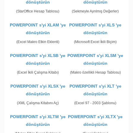
dönüştürün
dönüştürün
(StarOffice Hesap Tablosu)
(Sekmeyle Ayrılmış Değerler)
POWERPOINT s'yi XLAM 'ye
POWERPOINT s'yi XLS 'ye
dönüştürün
dönüştürün
(Excel Makro Etkin Eklenti)
(Microsoft Excel İkili Biçim)
POWERPOINT s'yi XLSB 'ye
POWERPOINT s'yi XLSM 'ye
dönüştürün
dönüştürün
(Excel İkili Çalışma Kitabı)
(Makro özellikli Hesap Tablosu)
POWERPOINT s'yi XLSX 'ye
POWERPOINT s'yi XLT 'ye
dönüştürün
dönüştürün
(XML Çalışma Kitabını Aç)
(Excel 97 - 2003 Şablonu)
POWERPOINT s'yi XLTM 'ye
POWERPOINT s'yi XLTX 'ye
dönüştürün
dönüştürün