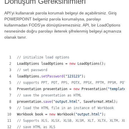
Dönüşüm Gereksinimleri
API’yi kullanarak parola korumalı belgeyi de açabilirsiniz. Giriş
POWERPOINT belgeniz parola korumalıysa, parolayı
kullanmadan FODS’ye dönüştüremezsiniz. API, bir LoadOptions
nesnesinde doğru parolayı ileterek şifrelenmiş belgeyi açmanıza
olanak tanır.
// initialize load options
LoadOptions
loadOptions
 = 
new
LoadOptions
();
// set password
loadOptions
.
setPassword
(
"123123"
);
// supports PPT, POT, PPS, POTX, PPSX, PPTM, PPSM, POTM
Presentation
presentation
 = 
new
Presentation
(
"template.
// save the presentation as HTML
presentation
.
save
(
"output.html"
, 
SaveFormat
.
Html
);  
// load the HTML file in an instance of Workbook
Workbook
book
 = 
new
Workbook
(
"output.html"
);
// Supports XLS, XLSX, XLSB, XLSM, XLT, XLTX, XLTM, XLA
// save HTML as XLS