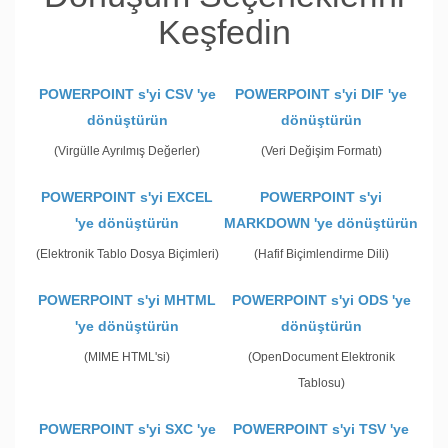
Keşfedin
POWERPOINT s'yi CSV 'ye
POWERPOINT s'yi DIF 'ye
dönüştürün
dönüştürün
(Virgülle Ayrılmış Değerler)
(Veri Değişim Formatı)
POWERPOINT s'yi EXCEL
POWERPOINT s'yi
'ye dönüştürün
MARKDOWN 'ye dönüştürün
(Elektronik Tablo Dosya Biçimleri)
(Hafif Biçimlendirme Dili)
POWERPOINT s'yi MHTML
POWERPOINT s'yi ODS 'ye
'ye dönüştürün
dönüştürün
(MIME HTML'si)
(OpenDocument Elektronik
Tablosu)
POWERPOINT s'yi SXC 'ye
POWERPOINT s'yi TSV 'ye