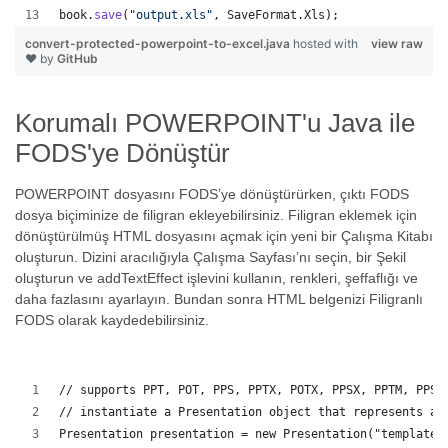
book
.
save
(
"output.xls"
, 
SaveFormat
.
Xls
);  
convert-protected-powerpoint-to-excel.java
hosted with
view raw
❤ by
GitHub
Korumalı POWERPOINT'u Java ile
FODS'ye Dönüştür
POWERPOINT dosyasını FODS’ye dönüştürürken, çıktı FODS
dosya biçiminize de filigran ekleyebilirsiniz. Filigran eklemek için
dönüştürülmüş HTML dosyasını açmak için yeni bir Çalışma Kitabı
oluşturun. Dizini aracılığıyla Çalışma Sayfası’nı seçin, bir Şekil
oluşturun ve addTextEffect işlevini kullanın, renkleri, şeffaflığı ve
daha fazlasını ayarlayın. Bundan sonra HTML belgenizi Filigranlı
FODS olarak kaydedebilirsiniz.
// supports PPT, POT, PPS, PPTX, POTX, PPSX, PPTM, PPSM
// instantiate a Presentation object that represents a 
Presentation presentation = new Presentation("template.