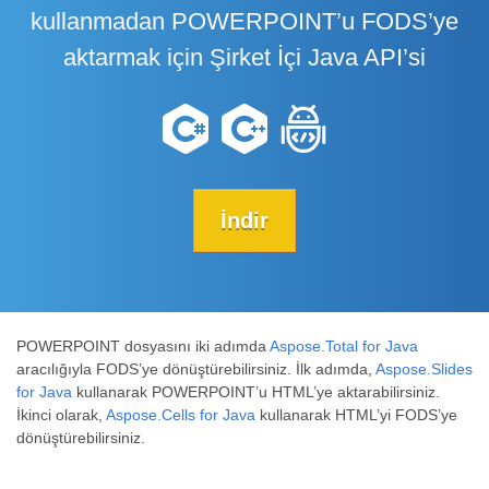
kullanmadan POWERPOINT’u FODS’ye
aktarmak için Şirket İçi Java API’si
İndir
POWERPOINT dosyasını iki adımda
Aspose.Total for Java
aracılığıyla FODS’ye dönüştürebilirsiniz. İlk adımda,
Aspose.Slides
for Java
kullanarak POWERPOINT’u HTML’ye aktarabilirsiniz.
İkinci olarak,
Aspose.Cells for Java
kullanarak HTML’yi FODS’ye
dönüştürebilirsiniz.