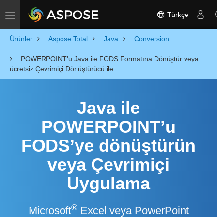
Türkçe
Toggle navigation
Ürünler
Aspose.Total
Java
Conversion
POWERPOINT'u Java ile FODS Formatına Dönüştür veya
ücretsiz Çevrimiçi Dönüştürücü ile
Java ile
POWERPOINT’u
FODS’ye dönüştürün
veya Çevrimiçi
Uygulama
®
Microsoft
Excel veya PowerPoint