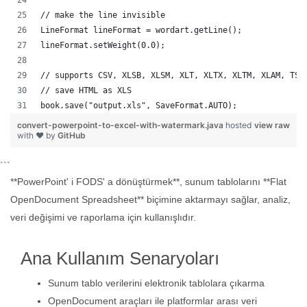
// make the line invisible
LineFormat lineFormat = wordart.getLine();
lineFormat.setWeight(0.0);
// supports CSV, XLSB, XLSM, XLT, XLTX, XLTM, XLAM, TSV
// save HTML as XLS
book.save("output.xls", SaveFormat.AUTO);   
convert-powerpoint-to-excel-with-watermark.java
hosted
view raw
with ❤ by
GitHub
```
**PowerPoint' i FODS' a dönüştürmek**, sunum tablolarını **Flat
OpenDocument Spreadsheet** biçimine aktarmayı sağlar, analiz,
veri değişimi ve raporlama için kullanışlıdır.
Ana Kullanım Senaryoları
Sunum tablo verilerini elektronik tablolara çıkarma
OpenDocument araçları ile platformlar arası veri