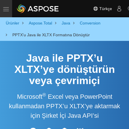
Türkçe
Toggle navigation
Ürünler
Aspose.Total
Java
Conversion
PPTX'u Java ile XLTX Formatına Dönüştür
Java ile PPTX’u
XLTX’ye dönüştürün
veya çevrimiçi
®
Microsoft
Excel veya PowerPoint
kullanmadan PPTX’u XLTX’ye aktarmak
için Şirket İçi Java API’si