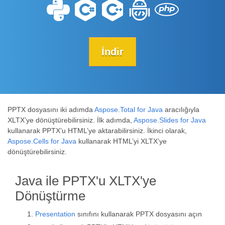
İndir
PPTX dosyasını iki adımda
Aspose.Total for Java
aracılığıyla
XLTX’ye dönüştürebilirsiniz. İlk adımda,
Aspose.Slides for Java
kullanarak PPTX’u HTML’ye aktarabilirsiniz. İkinci olarak,
Aspose.Cells for Java
kullanarak HTML’yi XLTX’ye
dönüştürebilirsiniz.
Java ile PPTX'u XLTX'ye
Dönüştürme
Presentation
sınıfını kullanarak PPTX dosyasını açın