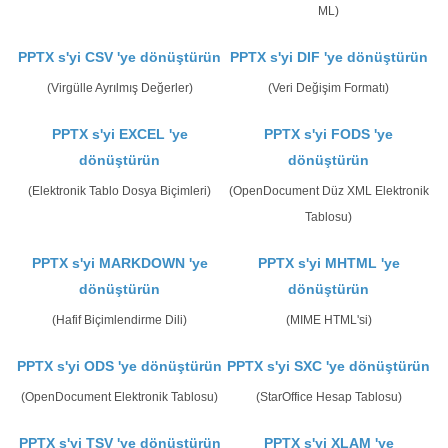
ML)
PPTX s'yi CSV 'ye dönüştürün
PPTX s'yi DIF 'ye dönüştürün
(Virgülle Ayrılmış Değerler)
(Veri Değişim Formatı)
PPTX s'yi EXCEL 'ye
PPTX s'yi FODS 'ye
dönüştürün
dönüştürün
(Elektronik Tablo Dosya Biçimleri)
(OpenDocument Düz XML Elektronik
Tablosu)
PPTX s'yi MARKDOWN 'ye
PPTX s'yi MHTML 'ye
dönüştürün
dönüştürün
(Hafif Biçimlendirme Dili)
(MIME HTML'si)
PPTX s'yi ODS 'ye dönüştürün
PPTX s'yi SXC 'ye dönüştürün
(OpenDocument Elektronik Tablosu)
(StarOffice Hesap Tablosu)
PPTX s'yi TSV 'ye dönüştürün
PPTX s'yi XLAM 'ye