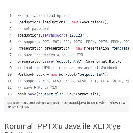
// initialize load options
LoadOptions
loadOptions
 = 
new
LoadOptions
();
// set password
loadOptions
.
setPassword
(
"123123"
);
// supports PPT, POT, PPS, POTX, PPSX, PPTM, PPSM, POTM
Presentation
presentation
 = 
new
Presentation
(
"template.
// save the presentation as HTML
presentation
.
save
(
"output.html"
, 
SaveFormat
.
Html
);  
// load the HTML file in an instance of Workbook
Workbook
book
 = 
new
Workbook
(
"output.html"
);
// Supports XLS, XLSX, XLSB, XLSM, XLT, XLTX, XLTM, XLA
// save HTML as XLS
book
.
save
(
"output.xls"
, 
SaveFormat
.
Xls
);  
convert-protected-powerpoint-to-excel.java
hosted with
view raw
❤ by
GitHub
Korumalı PPTX'u Java ile XLTX'ye