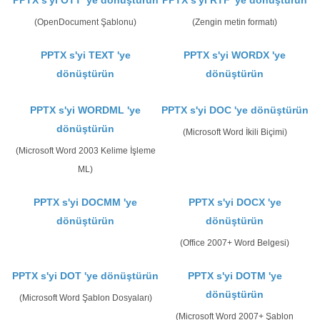
PPTX s'yi OTT 'ye dönüştürün
PPTX s'yi RTF 'ye dönüştürün
(OpenDocument Şablonu)
(Zengin metin formatı)
PPTX s'yi TEXT 'ye
PPTX s'yi WORDX 'ye
dönüştürün
dönüştürün
PPTX s'yi WORDML 'ye
PPTX s'yi DOC 'ye dönüştürün
dönüştürün
(Microsoft Word İkili Biçimi)
(Microsoft Word 2003 Kelime İşleme
ML)
PPTX s'yi DOCMM 'ye
PPTX s'yi DOCX 'ye
dönüştürün
dönüştürün
(Office 2007+ Word Belgesi)
PPTX s'yi DOT 'ye dönüştürün
PPTX s'yi DOTM 'ye
dönüştürün
(Microsoft Word Şablon Dosyaları)
(Microsoft Word 2007+ Şablon