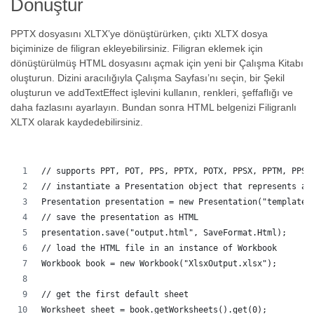
Dönüştür
PPTX dosyasını XLTX’ye dönüştürürken, çıktı XLTX dosya
biçiminize de filigran ekleyebilirsiniz. Filigran eklemek için
dönüştürülmüş HTML dosyasını açmak için yeni bir Çalışma Kitabı
oluşturun. Dizini aracılığıyla Çalışma Sayfası’nı seçin, bir Şekil
oluşturun ve addTextEffect işlevini kullanın, renkleri, şeffaflığı ve
daha fazlasını ayarlayın. Bundan sonra HTML belgenizi Filigranlı
XLTX olarak kaydedebilirsiniz.
// supports PPT, POT, PPS, PPTX, POTX, PPSX, PPTM, PPSM
// instantiate a Presentation object that represents a 
Presentation presentation = new Presentation("template.
// save the presentation as HTML
presentation.save("output.html", SaveFormat.Html);  
// load the HTML file in an instance of Workbook
Workbook book = new Workbook("XlsxOutput.xlsx");
// get the first default sheet
Worksheet sheet = book.getWorksheets().get(0);