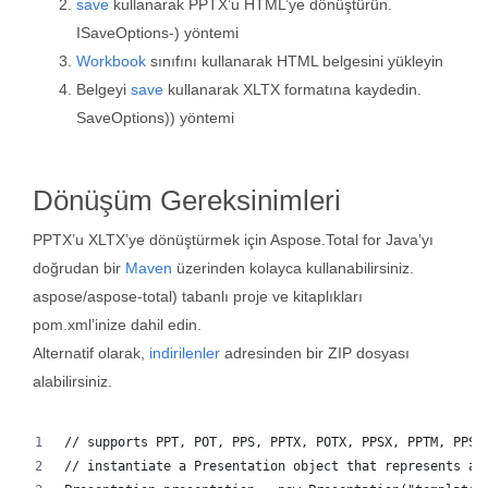
save
kullanarak PPTX’u HTML’ye dönüştürün.
ISaveOptions-) yöntemi
Workbook
sınıfını kullanarak HTML belgesini yükleyin
Belgeyi
save
kullanarak XLTX formatına kaydedin.
SaveOptions)) yöntemi
Dönüşüm Gereksinimleri
PPTX’u XLTX’ye dönüştürmek için Aspose.Total for Java’yı
doğrudan bir
Maven
üzerinden kolayca kullanabilirsiniz.
aspose/aspose-total) tabanlı proje ve kitaplıkları
pom.xml’inize dahil edin.
Alternatif olarak,
indirilenler
adresinden bir ZIP dosyası
alabilirsiniz.
// supports PPT, POT, PPS, PPTX, POTX, PPSX, PPTM, PPSM
// instantiate a Presentation object that represents a 