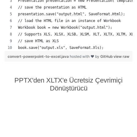
Presentation presentation = new Presentation("template.
// save the presentation as HTML
presentation.save("output.html", SaveFormat.Html);  
// load the HTML file in an instance of Workbook
Workbook book = new Workbook("output.html");
// Supports XLS, XLSX, XLSB, XLSM, XLT, XLTX, XLTM, XLA
// save HTML as XLS
book.save("output.xls", SaveFormat.Xls);  
convert-powerpoint-to-excel.java
hosted with ❤ by
GitHub
view raw
PPTX'den XLTX'e Ücretsiz Çevrimiçi
Dönüştürücü