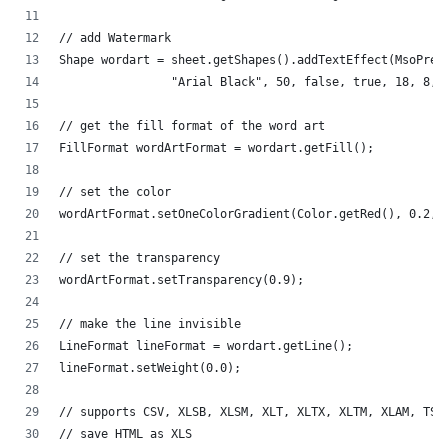
// add Watermark
Shape wordart = sheet.getShapes().addTextEffect(MsoPres
		"Arial Black", 50, false, true, 18, 8, 
// get the fill format of the word art
FillFormat wordArtFormat = wordart.getFill();
// set the color
wordArtFormat.setOneColorGradient(Color.getRed(), 0.2, 
// set the transparency
wordArtFormat.setTransparency(0.9);
// make the line invisible
LineFormat lineFormat = wordart.getLine();
lineFormat.setWeight(0.0);
// supports CSV, XLSB, XLSM, XLT, XLTX, XLTM, XLAM, TSV
// save HTML as XLS